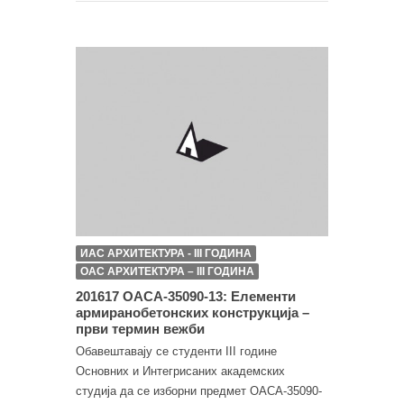
ИАС АРХИТЕКТУРА - III ГОДИНА
ОАС АРХИТЕКТУРА – III ГОДИНА
201617 ОАСА-35090-13: Елементи
армиранобетонских конструкција –
први термин вежби
Обавештавају се студенти III године
Основних и Интегрисаних академских
студија да се изборни предмет ОАСА-35090-