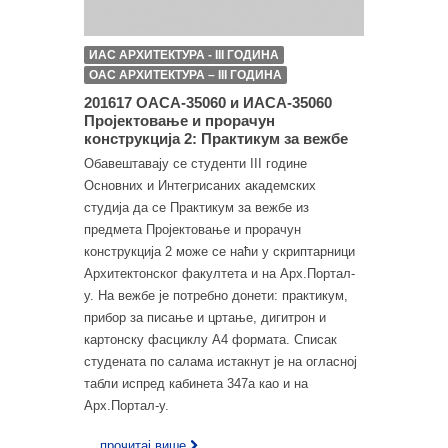
ИАС АРХИТЕКТУРА - III ГОДИНА
ОАС АРХИТЕКТУРА – III ГОДИНА
201617 ОАСА-35060 и ИАСА-35060
Пројектовање и прорачун
конструкција 2: Практикум за вежбе
Обавештавају се студенти III године
Основних и Интегрисаних академских
студија да се Практикум за вежбе из
предмета Пројектовање и прорачун
конструкција 2 може се наћи у скриптарници
Архитектонског факултета и на Арх.Портал-
у. На вежбе је потребно донети: практикум,
прибор за писање и цртање, дигитрон и
картонску фасциклу А4 формата. Списак
студената по салама истакнут је на огласној
табли испред кабинета 347а као и на
Арх.Портал-у.
... прочитај више