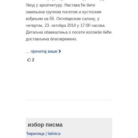
Увод у архитектуру. Настава ће бити
замењена групном посетом и кустоским
вођењем на 55. Октобарском салону, у
четвртак, 23. октобра 2014 у 17:00 часова.
Детаљна обавештења о посети изложби биће
достављена благовремено.
... прочитај више
2
избор писма
ћирилица
|
latinica