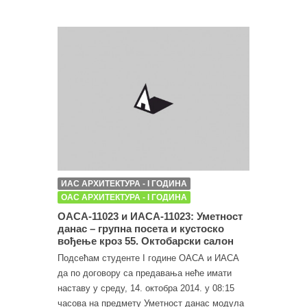
ИАС АРХИТЕКТУРА - I ГОДИНА
ОАС АРХИТЕКТУРА - I ГОДИНА
ОАСА-11023 и ИАСА-11023: Уметност
данас – групна посета и кустоско
вођење кроз 55. Октобарски салон
Подсећам студенте I године ОАСА и ИАСА
да по договору са предавања неће имати
наставу у среду, 14. октобра 2014. у 08:15
часова на предмету Уметност данас модула