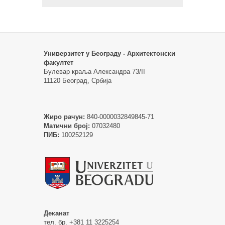
Универзитет у Београду - Архитектонски
факултет
Булевар краља Александра 73/II
11120 Београд, Србија
Жиро рачун:
840-0000032849845-71
Матични број:
07032480
ПИБ:
100252129
Деканат
тел. бр. +381 11 3225254