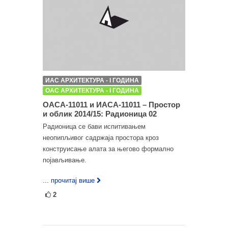
ИАС АРХИТЕКТУРА - I ГОДИНА
ОАС АРХИТЕКТУРА - I ГОДИНА
ОАСА-11011 и ИАСА-11011 – Простор
и облик 2014/15: Радионица 02
Радионица се бави испитивањем
неопипљивог садржаја простора кроз
конструисање алата за његово формално
појављивање.
... прочитај више
2