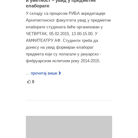
и уметност – увид у предметне
елаборате
У складу са процесом РИБА акредитације
Архитектонског факултета увид у предметне
елаборате студената биће организован у
ЧЕТВРТАК, 05.02.2015, 13.00-15.00, У
АМФИТЕАТРУ АФ. Студенти треба да
донесу на увид формиран елаборат
предмета који су полагали у јануарско -
фебруарском испитном року 2014-2015.
... прочитај више
0