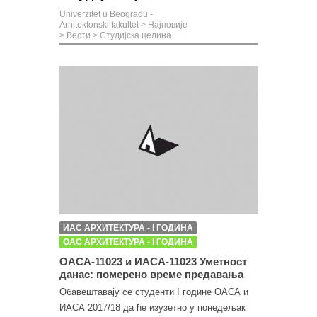
Univerzitet u Beogradu -
Arhitektonski fakultet
>
Најновије
>
Вести
>
Студијска целина
ИАС АРХИТЕКТУРА - I ГОДИНА
ОАС АРХИТЕКТУРА - I ГОДИНА
ОАСА-11023 и ИАСА-11023 Уметност
данас: померено време предавања
Обавештавају се студенти I године ОАСА и
ИАСА 2017/18 да ће изузетно у понедељак