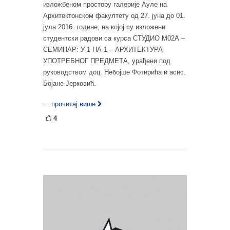
изложбеном простору галерије Ауле на
Архитектонском факултету од 27. јуна до 01.
јула 2016. године, на којој су изложени
студентски радови са курса СТУДИО М02А –
СЕМИНАР: У 1 НА 1 – АРХИТЕКТУРА
УПОТРЕБНОГ ПРЕДМЕТА, урађени под
руководством доц. Небојше Фотирића и асис.
Бојане Јерковић.
... прочитај више
4