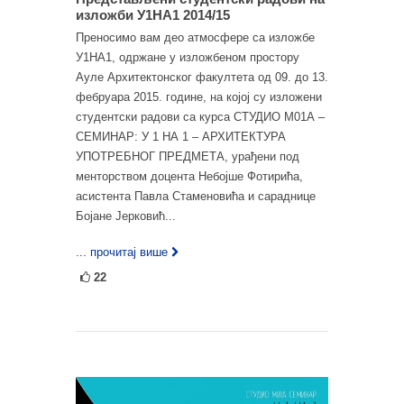
изложби У1НА1 2014/15
Преносимо вам део атмосфере са изложбе
У1НА1, одржане у изложбеном простору
Ауле Архитектонског факултета од 09. до 13.
фебруара 2015. године, на којој су изложени
студентски радови са курса СТУДИО М01А –
СЕМИНАР: У 1 НА 1 – АРХИТЕКТУРА
УПОТРЕБНОГ ПРЕДМЕТА, урађени под
менторством доцента Небојше Фотирића,
асистента Павла Стаменовића и сараднице
Бојане Јерковић...
... прочитај више
22