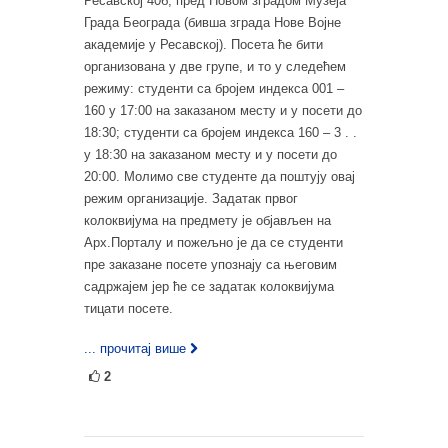
Ресавској 40б, пред Новом зградом Музеја
Града Београда (бивша зграда Нове Војне
академије у Ресавској). Посета ће бити
организована у две групе, и то у следећем
режиму: студенти са бројем индекса 001 –
160 у 17:00 на заказаном месту и у посети до
18:30; студенти са бројем индекса 160 – 3 . .
у 18:30 на заказаном месту и у посети до
20:00. Молимо све студенте да поштују овај
режим организације. Задатак првог
колоквијума на предмету је објављен на
Арх.Порталу и пожељно је да се студенти
пре заказане посете упознају са његовим
садржајем јер ће се задатак колоквијума
тицати посете.
... прочитај више
2