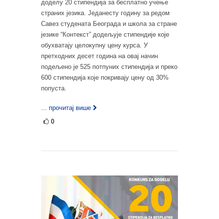
доделу 20 стипендија за бесплатнo учење
страних језика. Једанесту годину за редом
Савез студената Београда и школа за стране
језике “Контекст” додељује стипендије које
обухватају целокупну цену курса. У
претходних десет година на овај начин
подељено је 525 потпуних стипендија и преко
600 стипендија које покривају цену од 30%
попуста.
... прочитај више
0