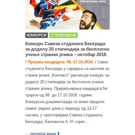
КОНКУРСИ
СТИПЕНДИЈЕ
Конкурс Савеза студената Београда
за доделу 20 стипендија за бесплатнo
учење страних језика – октобар 2018.
/ Пријава кандидата: 08.-17.10.2018. /
Савез
студената Београда у сарадњи са школом за
стране језике „Контекст“ расписује конкурс за
доделу 20 стипендија за бесплатнo учење
страних језика. Пријављивање кандидата ће
трајати од 08. до 17.10.2018. године.
Конкурсна документација се може предати
сваког радног дана у периоду од 12-17
часова, у просторијама Савеза студената
Београда, Балканска 4, III спрат...
... прочитај више