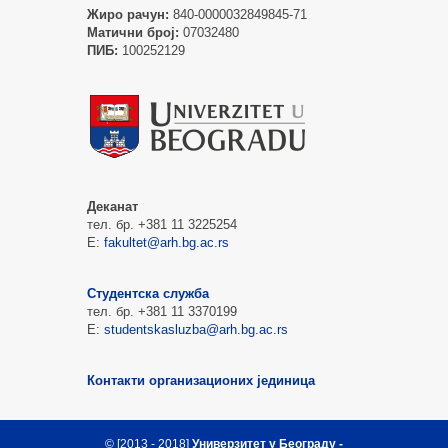
Жиро рачун:
840-0000032849845-71
Матични број:
07032480
ПИБ:
100252129
Деканат
тел. бр. +381 11 3225254
Е:
fakultet@arh.bg.ac.rs
Студентска служба
тел. бр. +381 11 3370199
Е:
studentskasluzba@arh.bg.ac.rs
Контакти организационих јединица
© [2013 - 2018]
Универзитет у Београду -