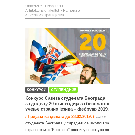
Univerzitet u Beogradu -
Arhitektonski fakultet
>
Најновије
>
Вести
>
страни језик
КОНКУРСИ
СТИПЕНДИЈЕ
Конкурс Савеза студената Београда
за доделу 20 стипендија за бесплатнo
учење страних језика – фебруар 2019.
/ Пријава кандидата до 28.02.2019. /
Савез
студената Београда у сарадњи са школом за
стране језике “Контекст“ расписује конкурс за