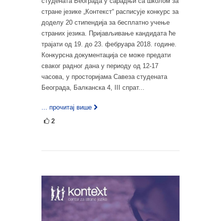
студената Београда у сарадњи са школом за
стране језике „Контекст“ расписује конкурс за
доделу 20 стипендија за бесплатнo учење
страних језика. Пријављивање кандидата ће
трајати од 19. до 23. фебруара 2018. године.
Конкурсна документација се може предати
сваког радног дана у периоду од 12-17
часова, у просторијама Савеза студената
Београда, Балканска 4, III спрат...
... прочитај више
2