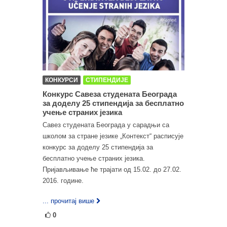
КОНКУРСИ
СТИПЕНДИЈЕ
Конкурс Савеза студената Београда
за доделу 25 стипендија за бесплатнo
учење страних језика
Савез студената Београда у сарадњи са
школом за стране језике „Контекст“ расписује
конкурс за доделу 25 стипендија за
бесплатнo учење страних језика.
Пријављивање ће трајати од 15.02. до 27.02.
2016. године.
... прочитај више
0