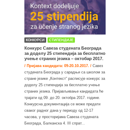
КОНКУРСИ
СТИПЕНДИЈЕ
Конкурс Савеза студената Београда
за доделу 25 стипендија за бесплатнo
учење страних језика – октобар 2017.
/ Пријава кандидата: 09-20.10.2017. /
Савез
студената Београда у сарадњи са школом за
стране језике „Контекст“ расписује конкурс за
доделу 25 стипендија за бесплатнo учење
страних језика. Пријављивање кандидата ће
трајати од 09. до 20. октобра 2017. године.
Конкурсна документација се може предати
сваког радног дана у периоду од 12-17
часова, у просторијама Савеза студената
Београда, Балканска 4. III спрат...