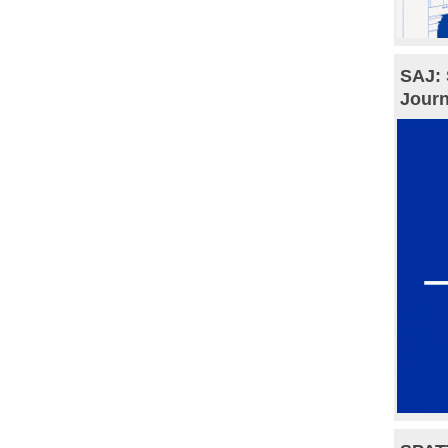
SAJ: 
Journ