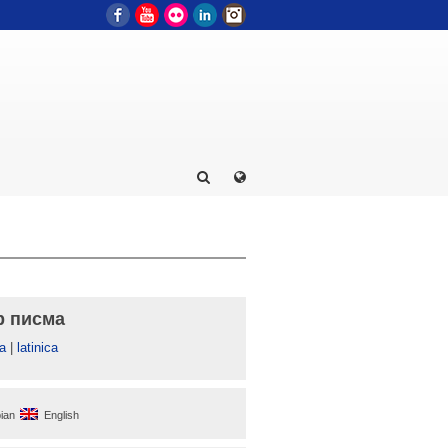
Facebook
YouTube
Flickr
LinkedIn
Instagram
р писма
а
|
latinica
ian
English