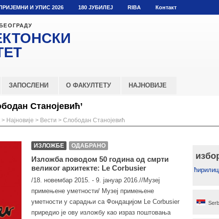
ПРИЈЕМНИ И УПИС 2026
180 ЈУБИЛЕЈ
RIBA
Контакт
 БЕОГРАДУ
ЕКТОНСКИ
ТЕТ
ЗАПОСЛЕНИ
О ФАКУЛТЕТУ
НАЈНОВИЈЕ
ободан Станојевић’
>
Најновије
>
Вести
>
Слободан Станојевић
ИЗЛОЖБЕ
ОДАБРАНО
избо
Изложба поводом 50 година од смрти
великог архитекте: Le Corbusier
ћирилиц
/18. новембар 2015. - 9. јануар 2016.//Музеј
примењене уметности/ Музеј примењене
уметности у сарадњи са Фондацијом Le Corbusier
Serb
приредиo je ову изложбу као израз поштовања