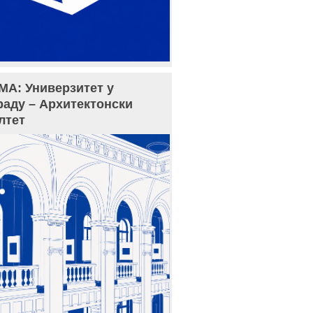
МА: Универзитет у
раду – Архитектонски
лтет