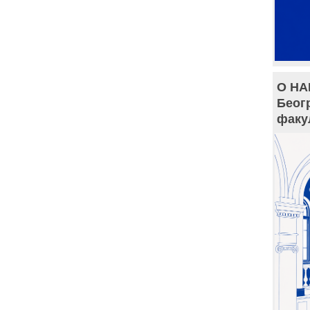
О НА
Беог
факу