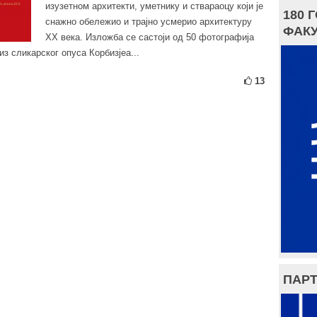
изузетном архитекти, уметнику и ствараоцу који је
180 
снажно обележио и трајно усмерио архитектуру
ФАКУ
XX века. Изложба се састоји од 50 фотографија
из сликарског опуса Корбизјеа...
13
ПАРТ