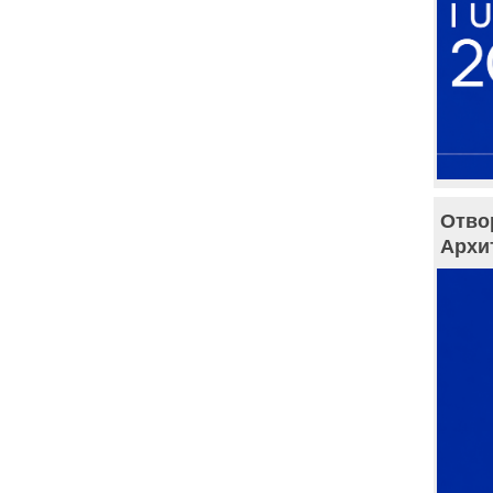
Отво
Архи