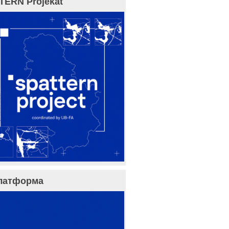
TERN Projekat
латформа