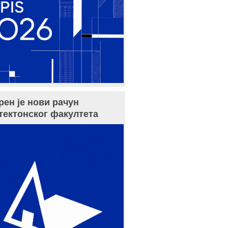
рен је нови рачун
тектонског факултета