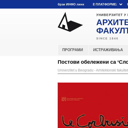
брзи ИНФО линк
E ПЛАТФОРМЕ:
УНИВЕРЗИТЕТ У
АРХИТ
ФАКУЛ
ПРОГРАМИ
ИСТРАЖИВАЊА
Постови обележени са ‘Сл
Univerzitet u Beogradu - Arhitektonski fakultet