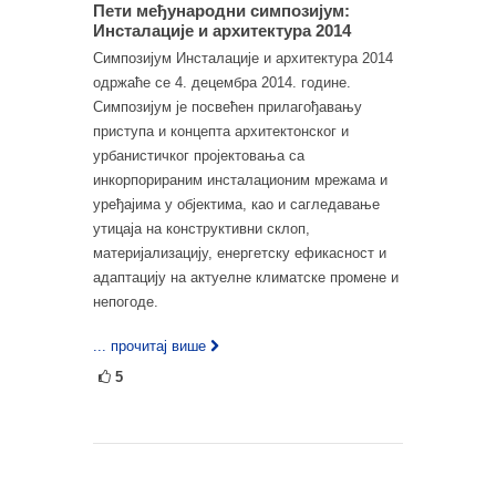
Пети међународни симпозијум:
Инсталације и архитектура 2014
Симпозијум Инсталације и архитектура 2014
одржаће се 4. децембра 2014. године.
Симпозијум је посвећен прилагођавању
приступа и концепта архитектонског и
урбанистичког пројектовања са
инкорпорираним инсталационим мрежама и
уређајима у објектима, као и сагледавање
утицаја на конструктивни склоп,
материјализацију, енергетску ефикасност и
адаптацију на актуелне климатске промене и
непогоде.
... прочитај више
5