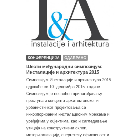
КОНФЕРЕНЦИЈА
ОДАБРАНО
Шести међународни симпозијум:
Инсталације и архитектура 2015
Симпозијум Инсталације и архитектура 2015
одржаће се 10. децембра 2015. године.
Симпозијум је посвећен прилагођавању
приступа и концепта архитектонског и
урбанистичког пројектовања са
инкорпорираним инсталационим мрежама и
уређајима у објектима, као и сагледавање
утицаја на конструктивни склоп,
материјализацију, енергетску ефикасност и