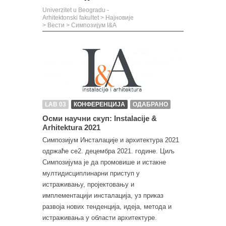
Univerzitet u Beogradu -
Arhitektonski fakultet
>
Најновије
>
Вести
>
Симпозијум I&A
LAB 03
КОНФЕРЕНЦИЈА
ОДАБРАНО
Осми научни скуп: Instalacije &
Arhitektura 2021
Симпозијум Инсталације и архитектура 2021
одржаће се2. децембра 2021. године. Циљ
Симпозијума је да промовише и истакне
мултидисциплинарни приступ у
истраживању, пројектовању и
имплементацији инсталација, уз приказ
развоја нових тенденција, идеја, метода и
истраживања у области архитектуре.