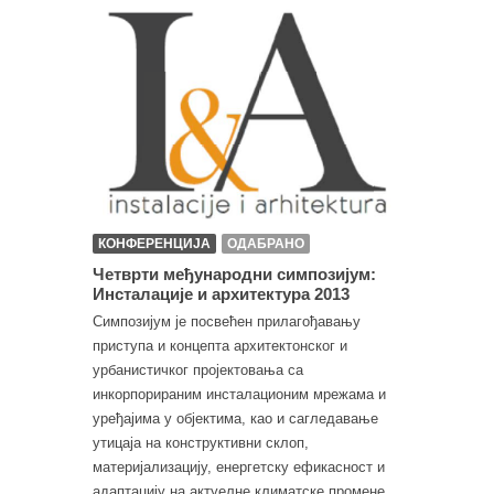
КОНФЕРЕНЦИЈА
ОДАБРАНО
Четврти међународни симпозијум:
Инсталације и архитектура 2013
Симпозијум је посвећен прилагођавању
приступа и концепта архитектонског и
урбанистичког пројектовања са
инкорпорираним инсталационим мрежама и
уређајима у објектима, као и сагледавање
утицаја на конструктивни склоп,
материјализацију, енергетску ефикасност и
адаптацију на актуелне климатске промене.