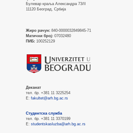
Булевар краља Александра 73/II
11120 Београд, Србија
Жиро рачун:
840-0000032849845-71
Матични број:
07032480
ПИБ:
100252129
Деканат
тел. бр. +381 11 3225254
Е:
fakultet@arh.bg.ac.rs
Студентска служба
тел. бр. +381 11 3370199
Е:
studentskasluzba@arh.bg.ac.rs