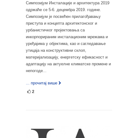
Симпозијум Инсталације и архитектура 2019
одржаће се 5-6. децембра 2019. године.
Симпозијум је посвећен прилагођавању
приступа и концепта архитектонског и
урбанистичког пројектовања са
инкорпорираним инсталационим мрежама и
уређајима у објектима, као и сагледавање
утицаја на конструктивни склоп,
материјализацију, енергетску ефикасност и
адаптацију на актуелне климатске промене и
непогоде...
... прочитај више
2