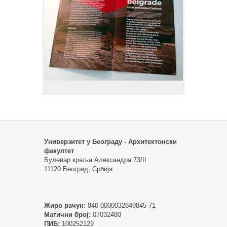
Универзитет у Београду - Архитектонски
факултет
Булевар краља Александра 73/II
11120 Београд, Србија
Жиро рачун:
840-0000032849845-71
Матични број:
07032480
ПИБ:
100252129