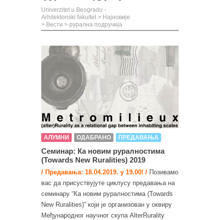
Univerzitet u Beogradu -
Arhitektonski fakultet
>
Најновије
>
Вести
>
рурална подручија
АЛУМНИ
ОДАБРАНО
ПРЕДАВАЊА
Семинар: Ка новим руралностима
(Towards New Ruralities) 2019
/ Предавања: 18.04.2019. у 19.00! /
Позивамо
вас да присуствујуте циклусу предавања на
семинару “Ка новим руралностима (Towards
New Ruralities)” који је организован у оквиру
Међународног научног скупа AlterRurality