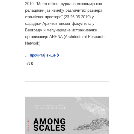
2019: “Metro-milieu: рурална економија као
релациони јаз између различитих размера
стамбеног простора” (23-26.05.2019) у
сарадњи Архитектонског факултета у
Београду и међународне истраживачке
организације ARENA (Architectural Research
Network).
... прочитај више
0