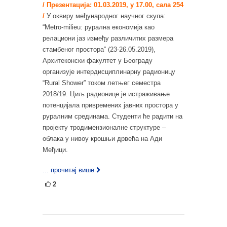
/ Презентација: 01.03.2019, у 17.00, сала 254
/
У оквиру међународног научног скупа:
“Metro-milieu: рурална економија као
релациони јаз између различитих размера
стамбеног простора” (23-26.05.2019),
Архитеконски факултет у Београду
организује интердисциплинарну радионицу
“Rural Shower” током летњег семестра
2018/19. Циљ радионице је истраживање
потенцијала привремених јавних простора у
руралним срединама. Студенти ће радити на
пројекту тродимензионалне структуре –
облака у нивоу крошњи дрвећа на Ади
Међици.
... прочитај више
2