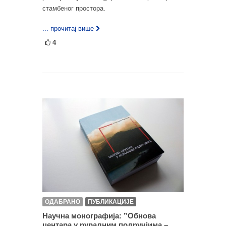
стамбеног простора.
... прочитај више
4
ОДАБРАНО
ПУБЛИКАЦИЈЕ
Научна монографија: ”Обнова
центара у руралним подручјима –