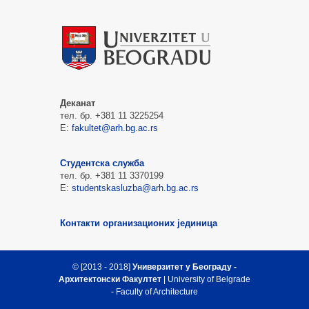
Деканат
тел. бр. +381 11 3225254
Е:
fakultet@arh.bg.ac.rs
Студентска служба
тел. бр. +381 11 3370199
Е:
studentskasluzba@arh.bg.ac.rs
Контакти организационих јединица
© [2013 - 2018]
Универзитет у Београду -
Архитектонски Факултет
| University of Belgrade
- Faculty of Architecture