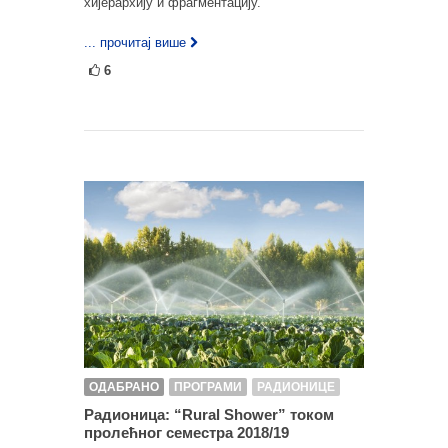
хијерархију и фрагментацију.
... прочитај више
6
ОДАБРАНО
ПРОГРАМИ
РАДИОНИЦЕ
Радионица: “Rural Shower” током
пролећног семестра 2018/19