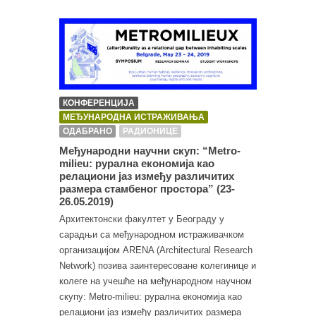
КОНФЕРЕНЦИЈА
МЕЂУНАРОДНА ИСТРАЖИВАЊА
ОДАБРАНО
РАДИОНИЦЕ
Међународни научни скуп: “Metro-
milieu: рурална економија као
релациони јаз између различитих
размера стамбеног простора” (23-
26.05.2019)
Архитектонски факултет у Београду у
сарадњи са међународном истраживачком
организацијом ARENA (Architectural Research
Network) позива заинтересоване колегинице и
колеге на учешће на међународном научном
скупу: Metro-milieu: рурална економија као
релациони јаз између различитих размера