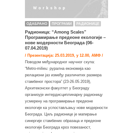
ОДАБРАНО
ПРОГРАМИ
РАДИОНИЦЕ
Радионица: “Among Scales”
Програмирање предеоне екологије –
нове модерности Београда (06-
07.04.2019)
/ Презентација: 25.03.2019, у 12.00, АМФ /
Поводом међународног научног скупа:
“Metro-milieu: рурална економија као
релациони јаз између различитих размера
стамбеног простора” (23-26.05.2019),
Архитеконски факултет у Београду
организује интердисциплинарну радионицу
усмерену на програмирање предеоне
екологије ка успостављању нове модерности
Београда. Циљ радионице је мапирање
синергије стамбених образаца и предеоне
екологије Београда кроз повезаност,