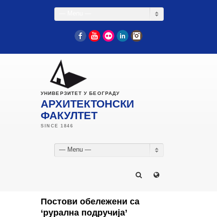
— Menu —
Facebook
YouTube
Flickr
LinkedIn
Instagram
УНИВЕРЗИТЕТ У БЕОГРАДУ
АРХИТЕКТОНСКИ
ФАКУЛТЕТ
— Menu —
Постови обележени са
‘рурална подручија’