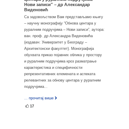
Нови записи” – др Александар
Виденовић
Са задовољством Вам представљамо књигу
– научну монографију “Обнова центара у
руралним подручјима – Нови записи”, аутора:
ван. проф. др Александра Виденовића
(издавач: Универзитет у Београду –
Архитектонски факултет). Монографија
обухвата приказ појавних облика у простору
и руралним подручјима кроз разматрање
карактеристика и специфичности
репрезентативних елемената и аспеката
релевантних за обнову центара у руралним
подручјима...
... прочитај више
17