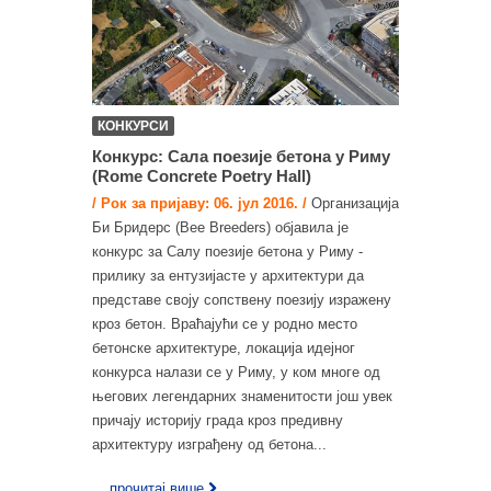
КОНКУРСИ
Конкурс: Сала поезије бетона у Риму
(Rome Concrete Poetry Hall)
/ Рок за пријаву: 06. јул 2016. /
Организација
Би Бридерс (Bee Breeders) објавила је
конкурс за Салу поезије бетона у Риму -
прилику за ентузијасте у архитектури да
представе своју сопствену поезију изражену
кроз бетон. Враћајући се у родно место
бетонске архитектуре, локација идејног
конкурса налази се у Риму, у ком многе од
његових легендарних знаменитости још увек
причају историју града кроз предивну
архитектуру изграђену од бетона...
... прочитај више