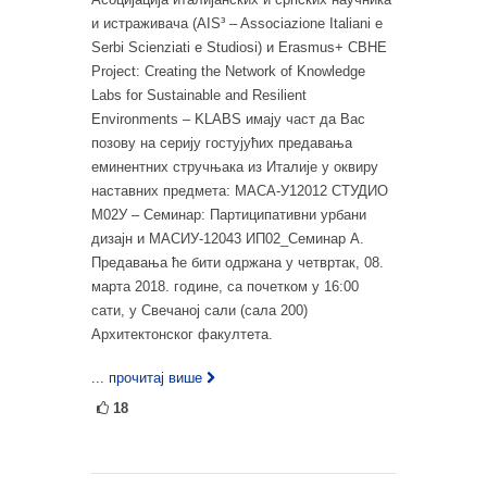
и истраживача (AIS³ – Associazione Italiani e
Serbi Scienziati e Studiosi) и Erasmus+ CBHE
Project: Creating the Network of Knowledge
Labs for Sustainable and Resilient
Environments – KLABS имају част да Вас
позову на серију гостујућих предавања
еминентних стручњака из Италије у оквиру
наставних предмета: МАСА-У12012 СТУДИО
М02У – Семинар: Партиципативни урбани
дизајн и МАСИУ-12043 ИП02_Семинар А.
Предавања ће бити одржана у четвртак, 08.
марта 2018. године, са почетком у 16:00
сати, у Свечаној сали (сала 200)
Архитектонског факултета.
... прочитај више
18