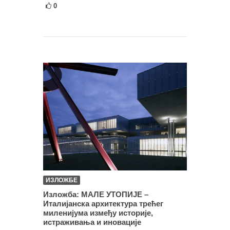
0
ИЗЛОЖБЕ
Изложба: МАЛЕ УТОПИЈЕ –
Италијанска архитектура трећег
миленијума између историје,
истраживања и иновације