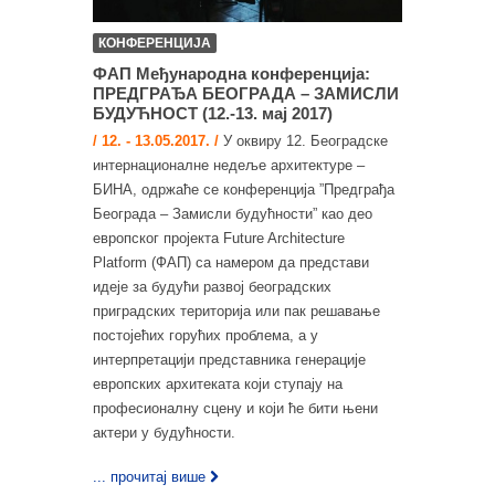
КОНФЕРЕНЦИЈА
ФАП Међународна конференција:
ПРЕДГРАЂА БЕОГРАДА – ЗАМИСЛИ
БУДУЋНОСТ (12.-13. мај 2017)
/ 12. - 13.05.2017. /
У оквиру 12. Београдске
интернационалне недеље архитектуре –
БИНА, одржаће се конференција ”Предграђа
Београда – Замисли будућности” као део
европског пројекта Future Architecture
Platform (ФАП) са намером да представи
идеје за будући развој београдских
приградских територија или пак решавање
постојећих горућих проблема, а у
интерпретацији представника генерације
европских архитеката који ступају на
професионалну сцену и који ће бити њени
актери у будућности.
... прочитај више