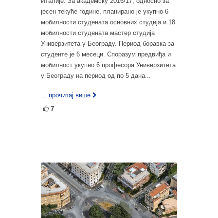
Италије. За академску 2016/17, односно за
јесен текуће године, планирано је укупно 6
мобилности студената основних студија и 18
мобилности студената мастер студија
Универзитета у Београду. Период боравка за
студенте је 6 месеци. Споразум предвиђа и
мобилност укупно 6 професора Универзитета
у Београду на период од по 5 дана...
... прочитај више
7