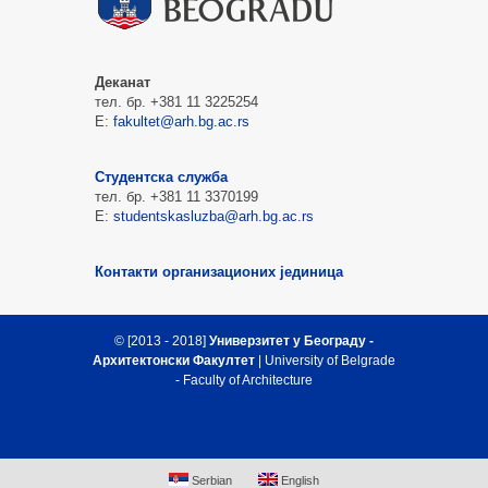
Деканат
тел. бр. +381 11 3225254
Е:
fakultet@arh.bg.ac.rs
Студентска служба
тел. бр. +381 11 3370199
Е:
studentskasluzba@arh.bg.ac.rs
Контакти организационих јединица
© [2013 - 2018]
Универзитет у Београду -
Архитектонски Факултет
| University of Belgrade
- Faculty of Architecture
Врх стране
Serbian
English