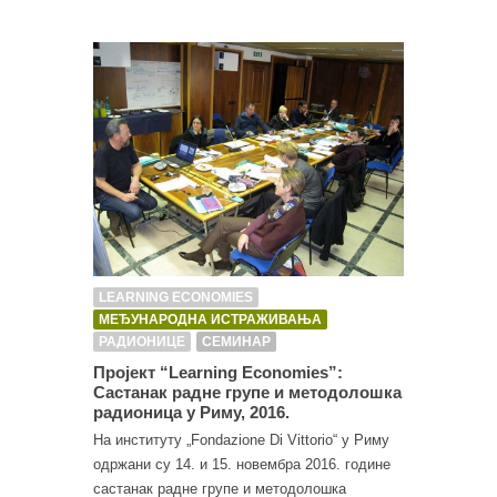
LEARNING ECONOMIES
МЕЂУНАРОДНА ИСТРАЖИВАЊА
РАДИОНИЦЕ
СЕМИНАР
Пројект “Learning Economies”:
Састанак радне групе и методолошка
радионица у Риму, 2016.
На институту „Fondazione Di Vittorio“ у Риму
одржани су 14. и 15. новембра 2016. године
састанак радне групе и методолошка