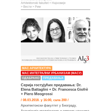
Arhitektonski fakultet
>
Најновије
>
Вести
>
Рим
МАС АРХИТЕКТУРА
МАС ИНТЕГРАЛНИ УРБАНИЗАМ (МАСУ)
ОДАБРАНО
ПРЕДАВАЊА
Серија гостујућих предавања: Dr.
Elenа Battaglini + Dr. Francesca Giofrè
+ Piero Meogrossi
/ 08.03.2018. у 16:00, сала 200 /
Архитектонски факултет у Београду,
Асоцијација италијанских и српских научника