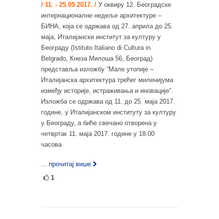
/ 11. - 25.05.2017. /
У оквиру 12. Београдске
интернационалне недеље архитектуре –
БИНА, која се одржава од 27. априла до 25.
маја, Италијански институт за културу у
Београду (Istituto Italiano di Cultura in
Belgrado, Кнеза Милоша 56, Београд)
представља изложбу ”Мале утопије –
Италијанска архитектура трећег миленијума
између историје, истраживања и иновације”.
Изложба се одржава од 11. до 25. маја 2017.
године, у Италијанском институту за културу
у Београду, а биће свечано отворена у
четвртак 11. маја 2017. године у 18.00
часова.
... прочитај више
1