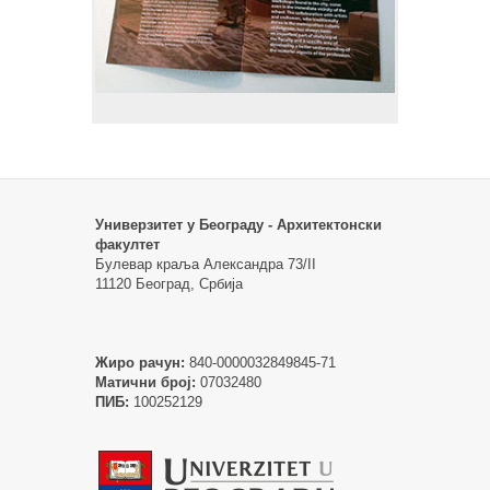
Универзитет у Београду - Архитектонски
факултет
Булевар краља Александра 73/II
11120 Београд, Србија
Жиро рачун:
840-0000032849845-71
Матични број:
07032480
ПИБ:
100252129