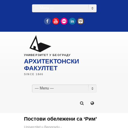
— Menu —
Facebook
YouTube
Flickr
LinkedIn
Instagram
УНИВЕРЗИТЕТ У БЕОГРАДУ
АРХИТЕКТОНСКИ
ФАКУЛТЕТ
— Menu —
Постови обележени са ‘Рим’
Univerzitet u Beogradu -