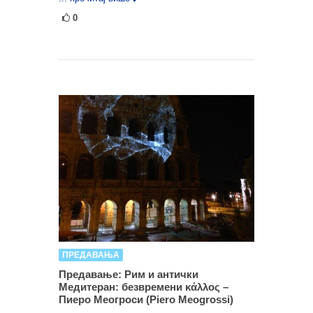
0
ПРЕДАВАЊА
Предавање: Рим и антички
Медитеран: безвремени κάλλος –
Пиеро Меогроси (Piero Meogrossi)