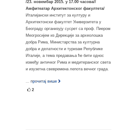
/23. новембар 2015. у 17.00 часова//
Амфитеатар Архитектонског факултета/
Италијански институт за културу и
Архитектонски факултет Универзитета у
Београду организују сусрет са проф. Пиером
Меогросијем из Дирекције за археолошка
добра Рима, Министарства за културна
добра и делатности и туризам Републике
Италије, а тема предавања ће бити однос
између античког Рима и медитеранског света
и изузетна свевремена лепота вечног града.
... прочитај више
2