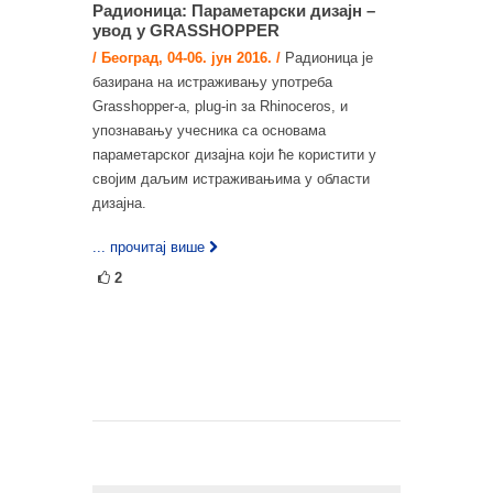
Радионица: Параметарски дизајн –
увод у GRASSHOPPER
/ Београд, 04-06. јун 2016. /
Радионица је
базирана на истраживању употреба
Grasshopper-а, plug-in за Rhinoceros, и
упознавању учесника са основама
параметарског дизајна који ће користити у
својим даљим истраживањима у области
дизајна.
... прочитај више
2