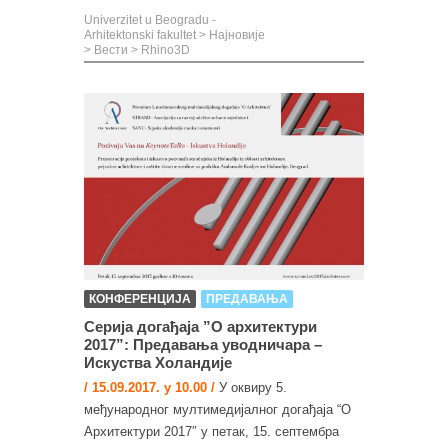
Univerzitet u Beogradu -
Arhitektonski fakultet
>
Најновије
>
Вести
>
Rhino3D
КОНФЕРЕНЦИЈА
ПРЕДАВАЊА
Серија догађаја ”О архитектури
2017”: Предавања уводничара –
Искуства Холандије
/ 15.09.2017. у 10.00 /
У оквиру 5.
међународног мултимедијалног догађаја “О
Архитектури 2017″ у петак, 15. септембра