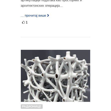
артикулације података као просторних и
архитектонских операција...
... прочитај више
1
РАДИОНИЦЕ