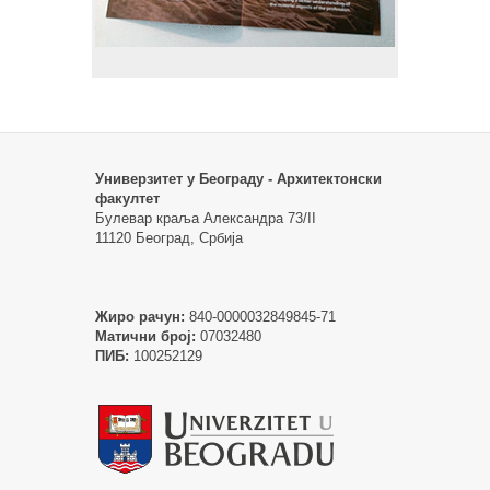
Универзитет у Београду - Архитектонски
факултет
Булевар краља Александра 73/II
11120 Београд, Србија
Жиро рачун:
840-0000032849845-71
Матични број:
07032480
ПИБ:
100252129