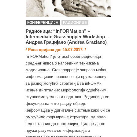
КОНФЕРЕНЦИЈА
РАДИОНИЦЕ
Радионица: “inFORMation” –
Intermediate Grasshopper Workshop –
Андреа Грацијано (Andrea Graziano)
/ Рана пријава до: 15.07.2017. /
"inFORMation" је Grasshopper радионица
средњег нивоа о напредним техникама
моделирања. Grasshopper је заправо моћан
информациони процесор који пружа основу
за развој могућих стратегија за inFORM-
исање дигиталних морфологија одређеним
скуповима услова и података. Радионица се
фокусира на интеграцију обраде
информација у дигиталне системе како би се
омогућило формирање структура, од врло
једноставних до сложенијих. Циљ је да се
пружи разумевање информација и