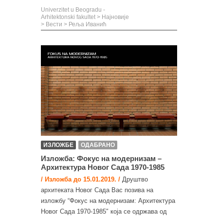
Univerzitet u Beogradu -
Arhitektonski fakultet
>
Најновије
>
Вести
>
Реља Иванић
ИЗЛОЖБЕ
ОДАБРАНО
Изложба: Фокус на модернизам –
Архитектура Новог Сада 1970-1985
/ Изложба до 15.01.2019. /
Друштво
архитеката Новог Сада Вас позива на
изложбу “Фокус на модернизам: Архитектура
Новог Сада 1970-1985″ којa се одржава од