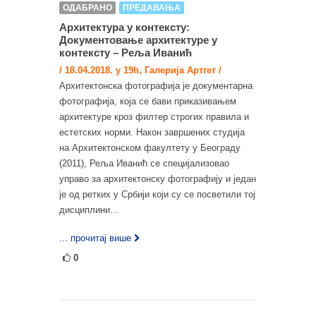
ОДАБРАНО
ПРЕДАВАЊА
Архитектура у контексту:
Документовање архитектуре у
контексту – Реља Иванић
/ 18.04.2018. у 19h, Галерија Артгет /
Архитектонска фотографија је документарна
фотографија, која се бави приказивањем
архитектуре кроз филтер строгих правила и
естетских норми. Након завршених студија
на Архитектонском факултету у Београду
(2011), Реља Иванић се специјализовао
управо за архитектонску фотографију и један
је од ретких у Србији који су се посветили тој
дисциплини...
... прочитај више
0