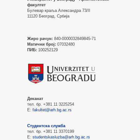
факултет
Булевар краља Александра 73/II
11120 Београд, Србија
Жиро рачун:
840-0000032849845-71
Матични број:
07032480
ПИБ:
100252129
Деканат
тел. бр. +381 11 3225254
Е:
fakultet@arh.bg.ac.rs
Студентска служба
тел. бр. +381 11 3370199
Е:
studentskasluzba@arh.bg.ac.rs