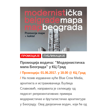
ПРОМОЦИЈЕ
ПУБЛИКАЦИЈЕ
Промоција водича: ”Модернистичка
мапа Београда” у КЦ Град
/ Промоција: 01.06.2017. у 18.00 @ КЦ Град
/
На позив издавачке куће Blue Crow Media,
архитекта и истраживачица Љубица
Славковић, направила је селекцију од
педесет репрезентативних примера
модернистичке и бруталистичке архитектуре
у Београду. Овај двојезични водич, који ће од