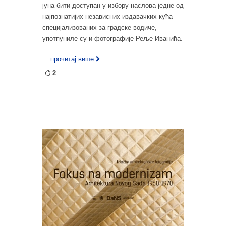
јуна бити доступан у избору наслова једне од
најпознатијих независних издавачких кућа
специјализованих за градске водиче,
употпуниле су и фотографије Реље Иванића.
... прочитај више
2