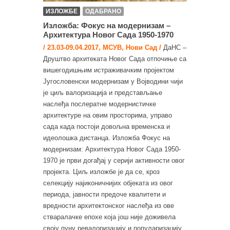
ИЗЛОЖБЕ
ОДАБРАНО
Изложба: Фокус на модернизам –
Архитектура Новог Сада 1950‐1970
/ 23.03-09.04.2017, МСУВ, Нови Сад /
ДаНС –
Друштво архитеката Новог Сада отпочиње са
вишегодишњим истраживачким пројектом
Југословенски модернизам у Војводини чији
је циљ валоризација и представљање
наслеђа послератне модернистичке
архитектуре на овим просторима, управо
сада када постоји довољна временска и
идеолошка дистанца. Изложба Фокус на
модернизам: Архитектура Новог Сада 1950‐
1970 је први догађај у серији активности овог
пројекта. Циљ изложбе је да се, кроз
селекцију најиконичнијих објеката из овог
периода, јавности предоче квалитети и
вредности архитектонског наслеђа из ове
стваралачке епохе која још није доживела
своју пуну ревалоризацију и популаризацију