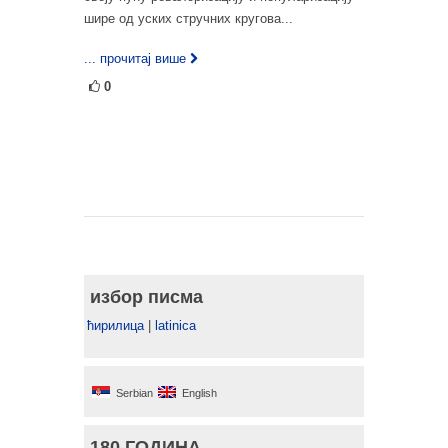
шире од уских стручних кругова...
... прочитај више
0
избор писма
ћирилица
|
latinica
Serbian
English
180 ГОДИНА