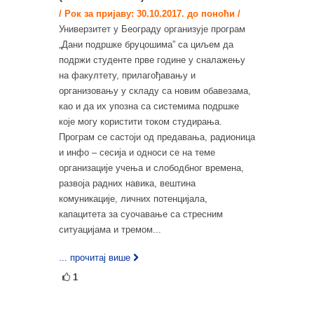
/ Рок за пријаву: 30.10.2017. до поноћи /
Универзитет у Београду организује програм
„Дани подршке бруцошима” са циљем да
подржи студенте прве године у сналажењу
на факултету, прилагођавању и
организовању у складу са новим обавезама,
као и да их упозна са системима подршке
које могу користити током студирања.
Програм се састоји од предавања, радионица
и инфо – сесија и односи се на теме
организације учења и слободбног времена,
развоја радних навика, вештина
комуникације, личних потенцијала,
капацитета за суочавање са стресним
ситуацијама и тремом...
... прочитај више
1