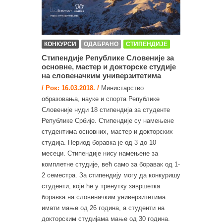
КОНКУРСИ
ОДАБРАНО
СТИПЕНДИЈЕ
Стипендије Републике Словеније за
основне, мастер и докторске студије
на словеначким универзитетима
/ Рок: 16.03.2018. /
Министарство
образовања, науке и спорта Републике
Словеније нуди 18 стипендија за студенте
Републике Србије. Стипендије су намењене
студентима основних, мастер и докторских
студија. Период боравка је од 3 до 10
месеци. Стипендије нису намењене за
комплетне студије, већ само за боравак од 1-
2 семестра. За стипендију могу да конкуришу
студенти, који ће у тренутку завршетка
боравка на словеначким универзитетима
имати мање од 26 година, а студенти на
докторским студијама мање од 30 година.