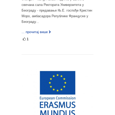
свечана сала Ректората Универзитета у
Београду - предавање Њ.Е. госпође Кристин
Моро, амбасадора Републике Француске у
Београду...
... прочитај више
1