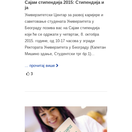
Сајам стипендија 2015: Стипендија и
ја
Универзитетски Центар за развој каријере и
саветовање студената Универзитета у
Београду позива вас на Сајам стипендија
који ће се одржати у четвртак, 8. октобра
2015. године, од 10-17 часова у згради
Ректората Универзитета у Београду (Капетан
Мишино здање, Студентски трг бр.1)...
... прочитај више
3