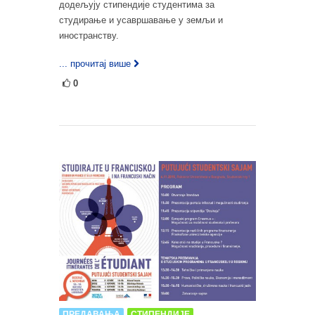
додељују стипендије студентима за
студирање и усавршавање у земљи и
иностранству.
... прочитај више
0
ПРЕДАВАЊА
СТИПЕНДИЈЕ