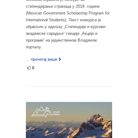
стипендирање странаца у 2019. години
(Mexican Government Scholarship Program for
International Students). Текст конкурса је
објављен у одељку „Стипендије и курсеви
академске сарадње“ секције „Акције и
програми“ на јединственом Владином
порталу.
... прочитај више
0