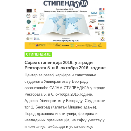
СТИПЕНДИЈЕ
Сајам стипендија 2016: у згради
Ректората 5. и 6. октобра 2016. године
Центар за развој каријере и саветовање
студената Универзитета у Београду
организоваће САЈАМ СТИПЕНДИЈА у згради
Ректората 5. и 6. октобра 2016.године.
Адреса: Универзитет у Београду, Студентски
трг 1, Београд (Капетан Мишино здање).
Поред државних институција, фондова и
невладиних организација, на сајму учествују
и компаније, амбасаде и установе које