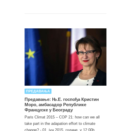
ПРЕДАВАЊА
Предавање: Њ.Е. госпођа Кристин
Моро, амбасадор Републике
Француске у Београду
Paris Climat 2015 – COP 21: how can we all
take part in the adapation effort to climate
change? - 01. јун 2015. године, у 12.00h,