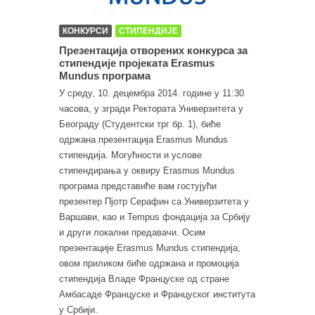
КОНКУРСИ
СТИПЕНДИЈЕ
Презентација отворених конкурса за
стипендије пројеката Erasmus
Mundus програма
У среду, 10. децембра 2014. године у 11:30
часова, у згради Ректората Универзитета у
Београду (Студентски трг бр. 1), биће
одржана презентација Erasmus Mundus
стипендија. Могућности и услове
стипендирања у оквиру Erasmus Mundus
програма представиће вам гостујући
презентер Пјотр Серафин са Универзитета у
Варшави, као и Tempus фондација за Србију
и други локални предавачи. Осим
презентације Erasmus Mundus стипендија,
овом приликом биће одржана и промоција
стипендија Владе Француске од стране
Амбасаде Француске и Француског института
у Србији.