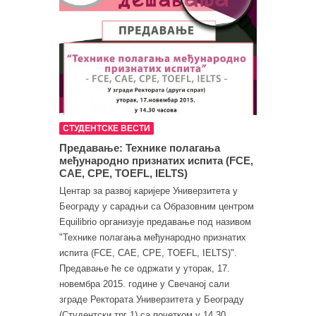
СТУДЕНТСКЕ ВЕСТИ
Предавање: Технике полагања
међународно признатих испита (FCE,
CAE, CPE, TOEFL, IELTS)
Центар за развој каријере Универзитета у
Београду у сарадњи са Образовним центром
Equilibrio организује предавање под називом
"Технике полагања међународно признатих
испита (FCE, CAE, CPE, TOEFL, IELTS)".
Предавање ће се одржати у уторак, 17.
новембра 2015. године у Свечаној сали
зграде Ректората Универзитета у Београду
(Студентски трг 1) са почетком у 14.30