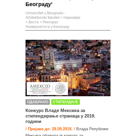
Београду’
Univerzitet u Beogradu -
Arhitektonski fakultet
>
Најновије
>
Вести
>
Ректорат
Универзитета у Београду
ОДАБРАНО
СТИПЕНДИЈЕ
Конкурс Владе Мексика за
стипендирање странаца у 2019.
години
/ Пријаве до: 28.09.2018. /
Влада Републике
Мексика објавила је конкурс за