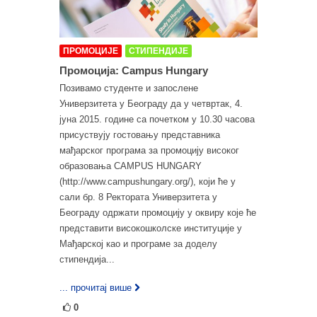
ПРОМОЦИЈЕ
СТИПЕНДИЈЕ
Промоција: Campus Hungary
Позивамо студенте и запослене
Универзитета у Београду да у четвртак, 4.
јуна 2015. године са почетком у 10.30 часова
присуствују гостовању представника
мађарског програма за промоцију високог
образовања CAMPUS HUNGARY
(http://www.campushungary.org/), који ће у
сали бр. 8 Ректората Универзитета у
Београду одржати промоцију у оквиру које ће
представити високошколске институције у
Мађарској као и програме за доделу
стипендија...
... прочитај више
0