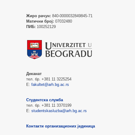
Жиро рачун:
840-0000032849845-71
Матични број:
07032480
ПИБ:
100252129
Деканат
тел. бр. +381 11 3225254
Е:
fakultet@arh.bg.ac.rs
Студентска служба
тел. бр. +381 11 3370199
Е:
studentskasluzba@arh.bg.ac.rs
Контакти организационих јединица