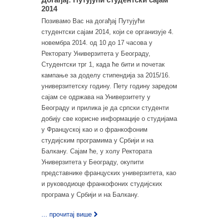
2014
Позивамо Вас на догађај Путујући
студентски сајам 2014, који се организује 4.
новембра 2014. од 10 до 17 часова у
Ректорату Универзитета у Београду,
Студентски трг 1, када ће бити и почетак
кампање за доделу стипендија за 2015/16.
универзитетску годину. Пету годину заредом
сајам се одржава на Универзитету у
Београду и прилика је да српски студенти
добију све корисне информације о студијама
у Француској као и о франкофоним
студијским програмима у Србији и на
Балкану. Сајам ће, у холу Ректората
Универзитета у Београду, окупити
представнике француских универзитета, као
и руководиоце франкофоних студијских
програма у Србији и на Балкану.
... прочитај више