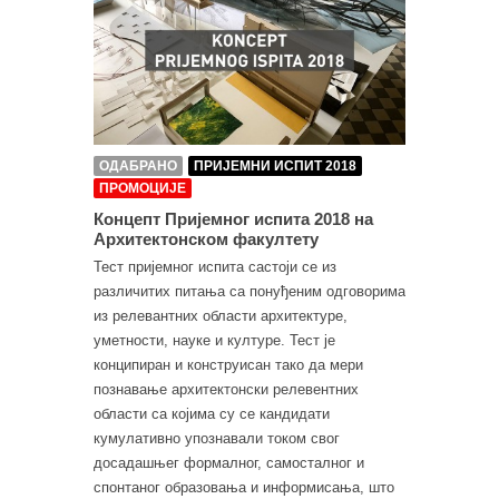
ОДАБРАНО
ПРИЈЕМНИ ИСПИТ 2018
ПРОМОЦИЈЕ
Концепт Пријемног испита 2018 на
Архитектонском факултету
Тест пријемног испита састоји се из
различитих питања са понуђеним одговорима
из релевантних области архитектуре,
уметности, науке и културе. Тест је
конципиран и конструисан тако да мери
познавање архитектонски релевентних
области са којима су се кандидати
кумулативно упознавали током свог
досадашњег формалног, самосталног и
спонтаног образовања и информисања, што