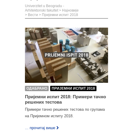
Univerzitet u Beogradu -
Arhitektonski fakultet
>
Најновије
>
Вести
>
Пријемни испит 2018
ОДАБРАНО
ПРИЈЕМНИ ИСПИТ 2018
Пријемни испит 2018: Примери тачно
решених тестова
Примери тачно решених тестова по групама
на Пријемном испиту 2018.
... прочитај више