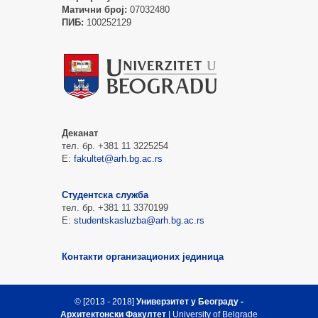
Матични број:
07032480
ПИБ:
100252129
Деканат
тел. бр. +381 11 3225254
Е:
fakultet@arh.bg.ac.rs
Студентска служба
тел. бр. +381 11 3370199
Е:
studentskasluzba@arh.bg.ac.rs
Контакти организационих јединица
© [2013 - 2018]
Универзитет у Београду -
Архитектонски Факултет
| University of Belgrade