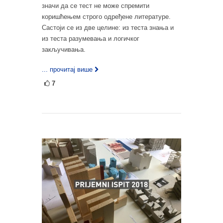
значи да се тест не може спремити
коришћењем строго одређене литературе.
Састоји се из две целине: из теста знања и
из теста разумевања и логичког
закључивања.
... прочитај више
7