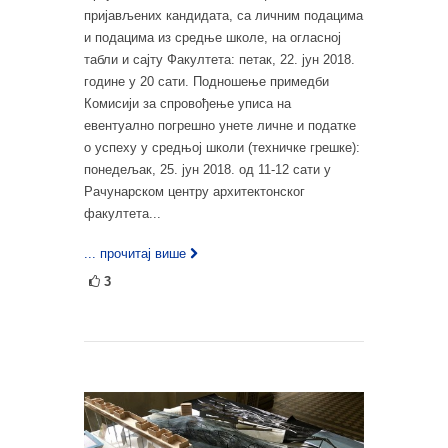
пријављених кандидата, са личним подацима
и подацима из средње школе, на огласној
табли и сајту Факултета: петак, 22. јун 2018.
године у 20 сати. Подношење примедби
Комисији за спровођење уписа на
евентуално погрешно унете личне и податке
о успеху у средњој школи (техничке грешке):
понедељак, 25. јун 2018. од 11-12 сати у
Рачунарском центру архитектонског
факултета...
... прочитај више
3