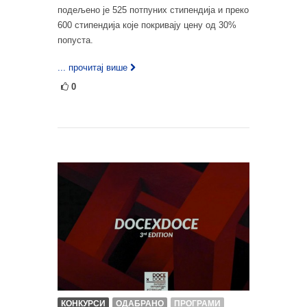
подељено је 525 потпуних стипендија и преко
600 стипендија које покривају цену од 30%
попуста.
... прочитај више
0
КОНКУРСИ
ОДАБРАНО
ПРОГРАМИ