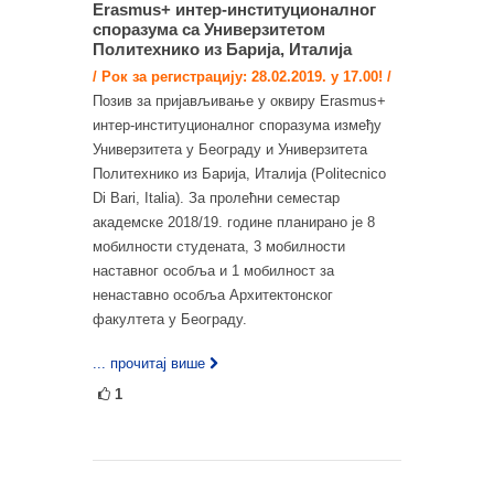
Erasmus+ интер-институционалног
споразума са Универзитетом
Политехнико из Барија, Италија
/ Рок за регистрацију: 28.02.2019. у 17.00! /
Позив за пријављивање у оквиру Erasmus+
интер-институционалног споразума између
Универзитета у Београду и Универзитета
Политехнико из Барија, Италија (Politecnico
Di Bari, Italia). За пролећни семестар
академске 2018/19. године планирано је 8
мобилности студената, 3 мобилности
наставног особља и 1 мобилност за
ненаставно особља Архитектонског
факултета у Београду.
... прочитај више
1