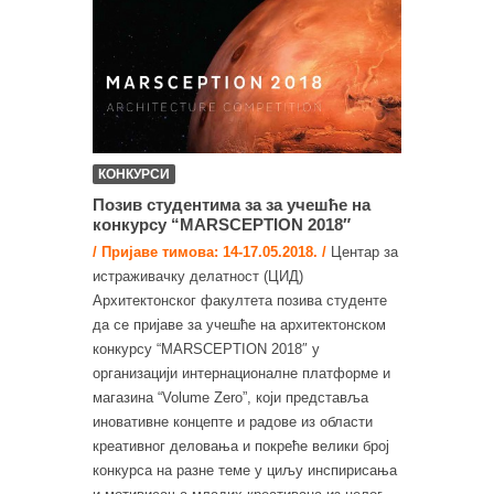
КОНКУРСИ
Позив студентима за за учешће на
конкурсу “MARSCEPTION 2018″
/ Пријаве тимова: 14-17.05.2018. /
Центар за
истраживачку делатност (ЦИД)
Архитектонског факултета позива студенте
да се пријаве за учешће на архитектонском
конкурсу “MARSCEPTION 2018″ у
организацији интернационалнe платформe и
магазинa “Volume Zero”, који представља
иновативне концепте и радове из области
креативног деловања и покреће велики број
конкурса на разне теме у циљу инспирисања