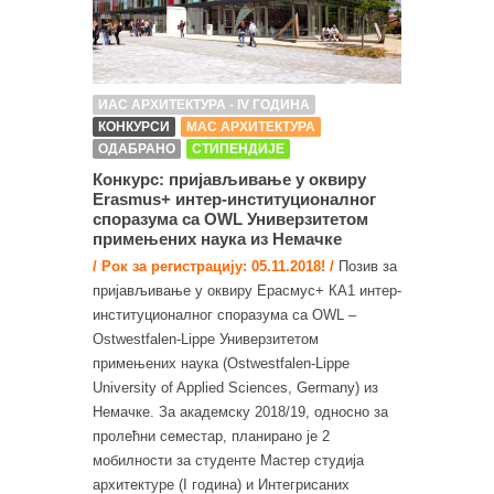
ИАС АРХИТЕКТУРА - IV ГОДИНА
КОНКУРСИ
МАС АРХИТЕКТУРА
ОДАБРАНО
СТИПЕНДИЈЕ
Конкурс: пријављивање у оквиру
Erasmus+ интер-институционалног
споразума са OWL Универзитетом
примењених наука из Немачке
/ Рок за регистрацију: 05.11.2018! /
Позив за
пријављивање у оквиру Ерасмус+ КА1 интер-
институционалног споразума са OWL –
Ostwestfalen-Lippe Универзитетом
примењених наука (Ostwestfalen-Lippe
University of Applied Sciences, Germany) из
Немачке. За академску 2018/19, односно за
пролећни семестар, планирано је 2
мобилности за студенте Мастер студија
архитектуре (I година) и Интегрисаних