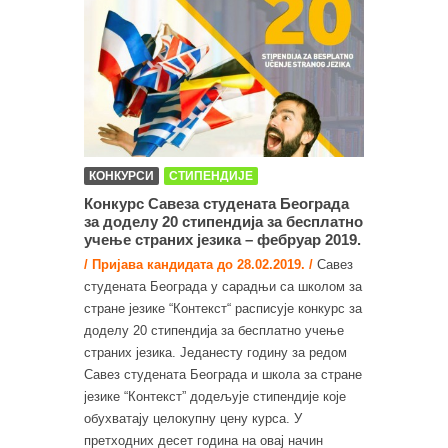
КОНКУРСИ
СТИПЕНДИЈЕ
Конкурс Савеза студената Београда
за доделу 20 стипендија за бесплатнo
учење страних језика – фебруар 2019.
/ Пријава кандидата до 28.02.2019. /
Савез
студената Београда у сарадњи са школом за
стране језике “Контекст“ расписује конкурс за
доделу 20 стипендија за бесплатнo учење
страних језика. Једанесту годину за редом
Савез студената Београда и школа за стране
језике “Контекст” додељује стипендије које
обухватају целокупну цену курса. У
претходних десет година на овај начин