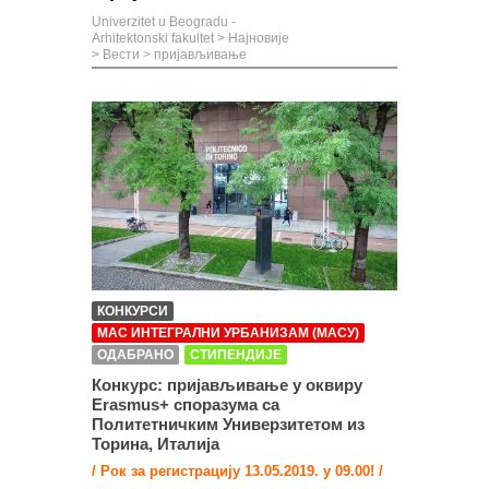
Univerzitet u Beogradu -
Arhitektonski fakultet
>
Најновије
>
Вести
>
пријављивање
КОНКУРСИ
МАС ИНТЕГРАЛНИ УРБАНИЗАМ (МАСУ)
ОДАБРАНО
СТИПЕНДИЈЕ
Конкурс: пријављивање у оквиру
Erasmus+ споразума са
Политетничким Универзитетом из
Торина, Италија
/ Рок за регистрацију 13.05.2019. у 09.00! /