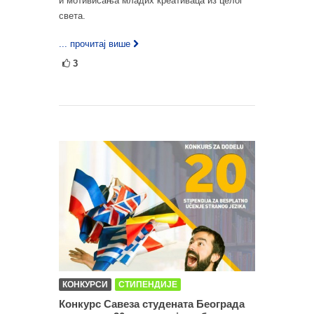
и мотивисања младих креативаца из целог
света.
... прочитај више
3
КОНКУРСИ
СТИПЕНДИЈЕ
Конкурс Савеза студената Београда