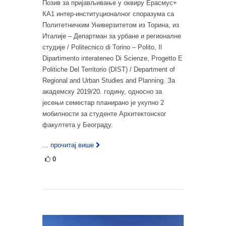
Позив за пријављивање у оквиру Ерасмус+
КА1 интер-институционалног споразума са
Политетничким Универзитетом из Торина, из
Италије – Департман за урбане и регионалне
студије / Politecnico di Torino – Polito, Il
Dipartimento interateneo Di Scienze, Progetto E
Politiche Del Territorio (DIST) / Department of
Regional and Urban Studies and Planning. За
академску 2019/20. годину, односно за
јесењи семестар планирано је укупно 2
мобилности за студенте Архитектонског
факултета у Београду.
... прочитај више
0