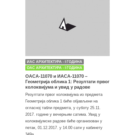
ИАС АРХИТЕКТУРА - I ГОДИНА
ОАС АРХИТЕКТУРА - I ГОДИНА
ОАСА-11070 и ИАСА-11070 –
Геометрија облика 1: Резултати првог
колоквијума и увид у радове
Резултати првог колоквијума из предмета
Геометрија облика 1 биће објављени на
огласној табли предмета, у суботу 25.11.
2017. године у вечерњим сатима. Увид у
колоквијумске радове биће организован у
петак, 01.12.2017. у 14.00 сати у кабинету
349а.