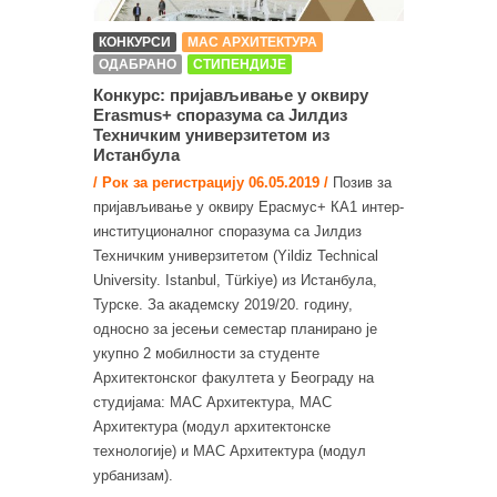
КОНКУРСИ
МАС АРХИТЕКТУРА
ОДАБРАНО
СТИПЕНДИЈЕ
Конкурс: пријављивање у оквиру
Erasmus+ споразума са Јилдиз
Техничким универзитетом из
Истанбула
/ Рок за регистрацију 06.05.2019 /
Позив за
пријављивање у оквиру Ерасмус+ КА1 интер-
институционалног споразума са Јилдиз
Техничким универзитетом (Yildiz Technical
University. Istanbul, Türkiye) из Истанбула,
Турске. За академску 2019/20. годину,
односно за јесењи семестар планирано је
укупно 2 мобилности за студенте
Архитектонског факултета у Београду на
студијама: МАС Архитектура, МАС
Архитектура (модул архитектонске
технологије) и МАС Архитектура (модул
урбанизам).