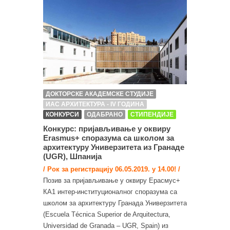
ДОКТОРСКЕ АКАДЕМСКЕ СТУДИЈЕ
ИАС АРХИТЕКТУРА - IV ГОДИНА
КОНКУРСИ
ОДАБРАНО
СТИПЕНДИЈЕ
Конкурс: пријављивање у оквиру
Erasmus+ споразума са школом за
архитектуру Универзитета из Гранаде
(UGR), Шпанија
/ Рок за регистрацију 06.05.2019. у 14.00! /
Позив за пријављивање у оквиру Ерасмус+
КА1 интер-институционалног споразума са
школом за архитектуру Гранада Универзитета
(Escuela Técnica Superior de Arquitectura,
Universidad de Granada – UGR, Spain) из