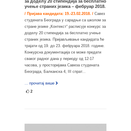
за доделу 20 стипендија за бесплатнo
учење страних језика – фебруар 2018.
/ Пријава кандидата: 19.-23.02.2018. /
Савез
студената Београда у сарадњи са школом за
стране језике „Контекст“ расписује конкурс за
доделу 20 стипендија за бесплатнo учење
страних језика. Пријављивање кандидата ће
трајати од 19. до 23. фебруара 2018. године.
Конкурсна документација се може предати
сваког радног дана у периоду од 12-17
часова, у просторијама Савеза студената
Београда, Балканска 4, III спрат...
... прочитај више
2