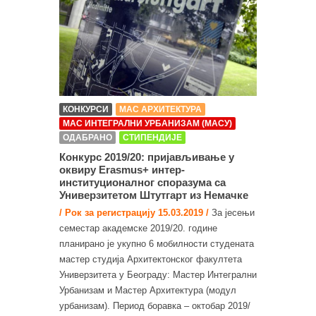
КОНКУРСИ
МАС АРХИТЕКТУРА
МАС ИНТЕГРАЛНИ УРБАНИЗАМ (МАСУ)
ОДАБРАНО
СТИПЕНДИЈЕ
Конкурс 2019/20: пријављивање у
оквиру Erasmus+ интер-
институционалног споразума са
Универзитетом Штутгарт из Немачке
/ Рок за регистрацију 15.03.2019 /
За јесењи
семестар академске 2019/20. године
планирано је укупно 6 мобилности студената
мастер студија Архитектонског факултета
Универзитета у Београду: Мастер Интегрални
Урбанизам и Мастер Архитектура (модул
урбанизам). Период боравка – октобар 2019/