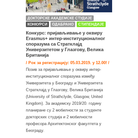
ДОКТОРСКЕ АКАДЕМСКЕ СТУДИЈЕ
КОНКУРСИ
ОДАБРАНО
СТИПЕНДИЈЕ
Конкурс: пријављивање у оквиру
Erasmus+ интер-институционалног
споразума са Стратклајд
Универзитетом у Глазгову, Велика
Британија
/ Рок за регистрацију: 05.03.2019. у 12.00! /
Позив за пријављивање у оквиру интер-
институционалног споразума између
Универзитета у Београду и Универзитета
Стратклајд у Глазгову, Велика Британија
(University of Strathclyde, Glasgow, United
Kingdom). За академску 2019/20. годину
планиране су 2 мобилности за студенте
докторских студија и 2 мобилности
професора Архитектонског факултета у
Београду.