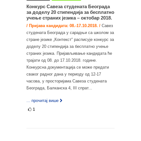
Конкурс Савеза студената Београда
за доделу 20 стипендија за бесплатнo
учење страних језика – октобар 2018.
/ Пријава кандидата: 08.-17.10.2018. /
Савез
студената Београда у сарадњи са школом за
стране језике „Контекст“ расписује конкурс за
доделу 20 стипендија за бесплатнo учење
страних језика. Пријављивање кандидата ће
трајати од 08. до 17.10.2018. године.
Конкурсна документација се може предати
сваког радног дана у периоду од 12-17
часова, у просторијама Савеза студената
Београда, Балканска 4, III спрат...
... прочитај више
1