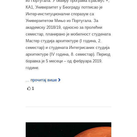
из Португала. У оквиру програма Ерасмус +,
КА1, Универзитет у Београду потписао је
Интер-институционални споразум са
Универзитетом Мињо из Португала. За
академску 2018/19, односно за пролећни
семестар, планирано је мобилност студената
Мастер студија архитектуре (I година, 2.
семестар) и студената Интегрисаних студија
архитектуре (IV година, 8. семестар). Период
боравка је 5 месеци – од фебруара 2019.
године.
... прочитај више
1