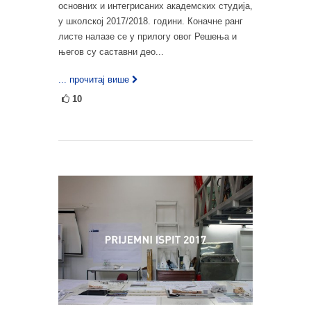
основних и интегрисаних академских студија,
у школској 2017/2018. години. Коначне ранг
листе налазе се у прилогу овог Решења и
његов су саставни део...
... прочитај више
10