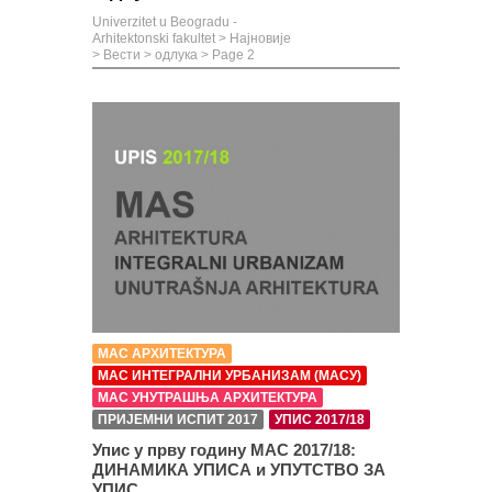
Univerzitet u Beogradu -
Arhitektonski fakultet
>
Најновије
>
Вести
>
одлука
> Page 2
МАС АРХИТЕКТУРА
МАС ИНТЕГРАЛНИ УРБАНИЗАМ (МАСУ)
МАС УНУТРАШЊА АРХИТЕКТУРА
ПРИЈЕМНИ ИСПИТ 2017
УПИС 2017/18
Упис у прву годину МАС 2017/18:
ДИНАМИКА УПИСА и УПУТСТВО ЗА
УПИС