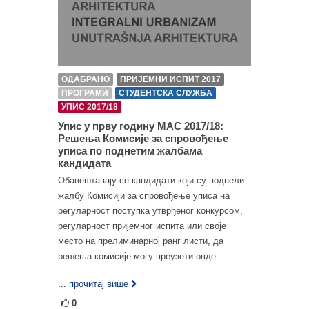
ОДАБРАНО
ПРИЈЕМНИ ИСПИТ 2017
ПРОГРАМИ
СТУДЕНТСКА СЛУЖБА
УПИС 2017/18
Упис у прву годину МАС 2017/18:
Решења Комисије за спровођење
уписа по поднетим жалбама
кандидата
Обавештавају се кандидати који су поднели
жалбу Комисији за спровођење уписа на
регуларност поступка утврђеног конкурсом,
регуларност пријемног испита или своје
место на прелиминарној ранг листи, да
решења комисије могу преузети овде...
... прочитај више
0