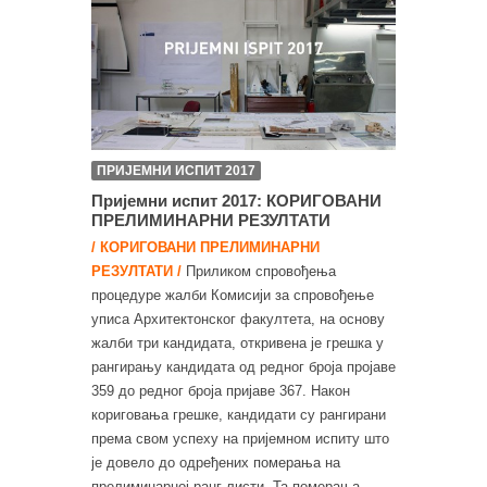
ПРИЈЕМНИ ИСПИТ 2017
Пријемни испит 2017: КОРИГОВАНИ
ПРЕЛИМИНАРНИ РЕЗУЛТАТИ
/ КОРИГОВАНИ ПРЕЛИМИНАРНИ
РЕЗУЛТАТИ /
Приликом спровођeња
процедуре жалби Комисији за спровођење
уписа Архитектонског факултета, на основу
жалби три кандидата, откривена је грешка у
рангирању кандидата од редног броја пројаве
359 до редног броја пријаве 367. Након
кориговања грешке, кандидати су рангирани
према свом успеху на пријемном испиту што
је довело до одређених померања на
прелиминарној ранг листи. Та померања