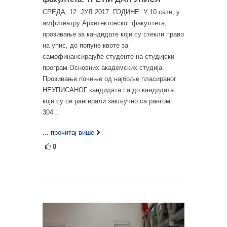
СРЕДА, 12. ЈУЛ 2017. ГОДИНЕ: У 10 сати, у
амфитеатру Архитектонског факултета,
прозивање за кандидате који су стекли право
на упис, до попуне квоте за
самофинансирајуће студенте на студијски
програм Основних академских студија.
Прозивање почиње од најбоље пласираног
НЕУПИСАНОГ кандидата па до кандидата
који су се рангирали закључно са рангом
304...
... прочитај више
0