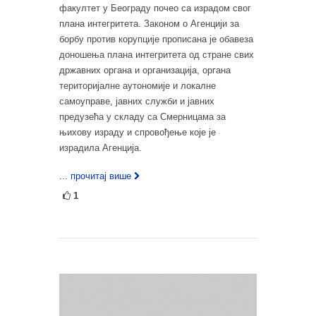
факултет у Београду почео са израдом свог
плана интегритета. Законом о Агенцији за
борбу против корупције прописана је обавеза
доношења плана интегритета од стране свих
државних органа и организација, органа
територијалне аутономије и локалне
самоуправе, јавних служби и јавних
предузећа у складу са Смерницама за
њихову израду и спровођење које је
израдила Агенција.
... прочитај више
1