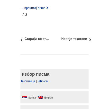
... прочитај више
2
Старији текстови
Новији текстови
избор писма
ћирилица
|
latinica
Serbian
English