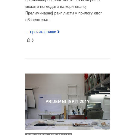
можете погледати на коригованој
Прелиминарној ранг листи у прилогу овог
обавештења.
... прочитај више
3