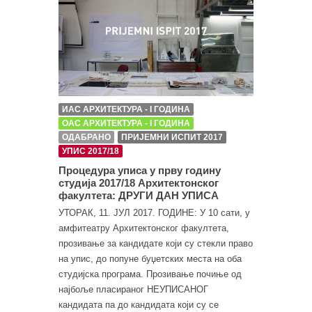
ИАС АРХИТЕКТУРА - I ГОДИНА
ОАС АРХИТЕКТУРА - I ГОДИНА
ОДАБРАНО
ПРИЈЕМНИ ИСПИТ 2017
УПИС 2017/18
Процедура уписа у прву годину
студија 2017/18 Архитектонског
факултета: ДРУГИ ДАН УПИСА
УТОРАК, 11. ЈУЛ 2017. ГОДИНЕ: У 10 сати, у
амфитеатру Архитектонског факултета,
прозивање за кандидате који су стекли право
на упис, до попуне буџетских места на оба
студијска програма. Прозивање почиње од
најбоље пласираног НЕУПИСАНОГ
кандидата па до кандидата који су се