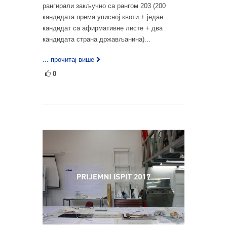
рангирали закључно са рангом 203 (200
кандидата према уписној квоти + један
кандидат са афирмативне листе + два
кандидата страна држављанина)...
... прочитај више
0