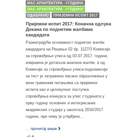
ИАС АРХИТЕКТУРА - I ГОДИНА
ОАС АРХИТЕКТУРА - I ГОДИНА
ОДАБРАНО
ПРИЈЕМНИ ИСПИТ 2017
Пријемни испит 2017: Коначна одлука
Декана по поднетим жалбама
кандидата
Разматрајући основаност поднетих жалби
кандидата на Решење 02 бр. 1127/3 Комисије
за спровођење уписа од 03.07.2017. године,
извршена је детаљна анализа жалби, а од
Комисије за спровођење уписа-подкомисије
за тест је затражено писано образложење у
вези траженим питањима са пријемног
испита као и целокупног поступка
спровођења конкурса за упис студената у
прву годину основних и интегрисаних
академских студија у школској 2016/2017.
години, при чему је утврђено...
... прочитај више