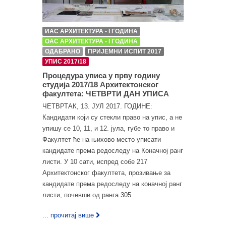
ИАС АРХИТЕКТУРА - I ГОДИНА
ОАС АРХИТЕКТУРА - I ГОДИНА
ОДАБРАНО
ПРИЈЕМНИ ИСПИТ 2017
УПИС 2017/18
Процедура уписа у прву годину
студија 2017/18 Архитектонског
факултета: ЧЕТВРТИ ДАН УПИСА
ЧЕТВРТАК, 13. ЈУЛ 2017. ГОДИНЕ:
Кандидати који су стекли право на упис, а не
упишу се 10, 11, и 12. јула, губе то право и
Факултет ће на њихово место уписати
кандидате према редоследу на Коначној ранг
листи. У 10 сати, испред собе 217
Архитектонског факултета, прозивање за
кандидате према редоследу на коначној ранг
листи, почевши од ранга 305...
... прочитај више