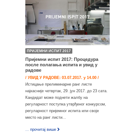
ПРИЈЕМНИ ИСПИТ 2017
Пријемни испит 2017: Процедура
после полагања испита и увид у
радове
/ УВИД У РАДОВЕ: 03.07.2017. у 14.00 /
Истицање прелиминарне ранг листе
најкасније четвртак, 29. јун 2017. до 23 сата.
Кандидат може поднети жалбу на
регуларност поступка утврђеног конкурсом,
регуларност пријемног испита или своје
место на ранг листи...
... прочитај више