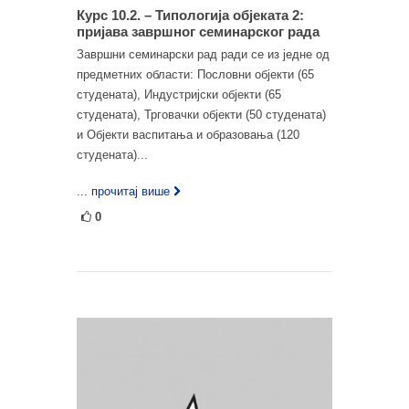
Курс 10.2. – Типологија објеката 2:
пријава завршног семинарског рада
Завршни семинарски рад ради се из једне од
предметних области: Пословни објекти (65
студената), Индустријски објекти (65
студената), Трговачки објекти (50 студената)
и Објекти васпитања и образовања (120
студената)...
... прочитај више
0