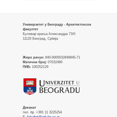
Универзитет у Београду - Архитектонски
факултет
Булевар краља Александра 73/II
11120 Београд, Србија
Жиро рачун:
840-0000032849845-71
Матични број:
07032480
ПИБ:
100252129
Деканат
тел. бр. +381 11 3225254
Е:
fakultet@arh.bg.ac.rs