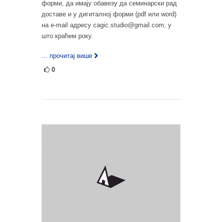
форми, да имају обавезу да семинарски рад
доставе и у дигиталној форми (pdf или word)
на e-mail адресу cagic.studio@gmail.com, у
што краћем року.
... прочитај више
0