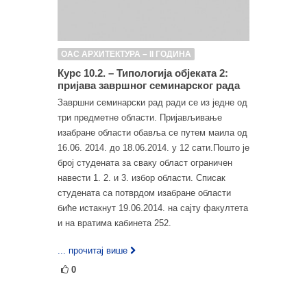
ОАС АРХИТЕКТУРА – II ГОДИНА
Курс 10.2. – Типологија објеката 2:
пријава завршног семинарског рада
Завршни семинарски рад ради се из једне од
три предметне области. Пријављивање
изабране области обавља се путем маила од
16.06. 2014. до 18.06.2014. у 12 сати.Пошто је
број студената за сваку област ограничен
навести 1. 2. и 3. избор области. Списак
студената са потврдом изабране области
биће истакнут 19.06.2014. на сајту факултета
и на вратима кабинета 252.
... прочитај више
0