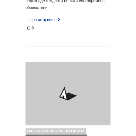
надокнаде студенти ће бити благовремено
обавештени.
... прочитај више
0
ОАС АРХИТЕКТУРА – II ГОДИНА