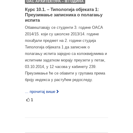
ОАС АРХИТЕКТУРА – III ГОДИНА
Курс 10.1. – Типологија објеката 1:
Преузимање записника о полагању
испита
Обавештавају се студенти 3. године ОАСА
2014/15. који су школске 2013/14. године
похађали предмет на 2. години студија
Типологија објеката 1 да записник о
полагању испита заједно са колоквијумима и
испитним задатком морају преузети у петак,
03.10.2014, у 12 часова у кабинету 239.
Преузимање ће се обавити у групама према
броју индекса у растућем редоследу.
... прочитај више
1