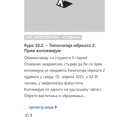
ОАС АРХИТЕКТУРА – II ГОДИНА
Курс 10.2. – Типологија објеката 2:
Први колоквијум
Обавештавају се студенти II године
Основних академских студија да ће се први
колоквијум из предмета Типологија објеката 2
одржати у среду, 01. априла 2015. у 14.15
часова, у амфитеатру факултета.
Колоквијум се односи на одслушану област
Објекти васпитања и образовања...
... прочитај више
3