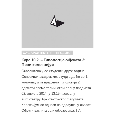
ОАС АРХИТЕКТУРА – II ГОДИНА
Курс 10.2. – Типологија објеката 2:
Први колоквијум
Обавештавају се студенти друге године
Основиних академских студија да ће се 1.
колоквијум из предмета Типологија 2
одржати према терминском плану предмета -
02. априла 2014. у 13.15 часова, у
амфитеатру Архитектонског факултета.
Колоквијум се односи на одслушану област:
Објекти васпитања и образовања. НА