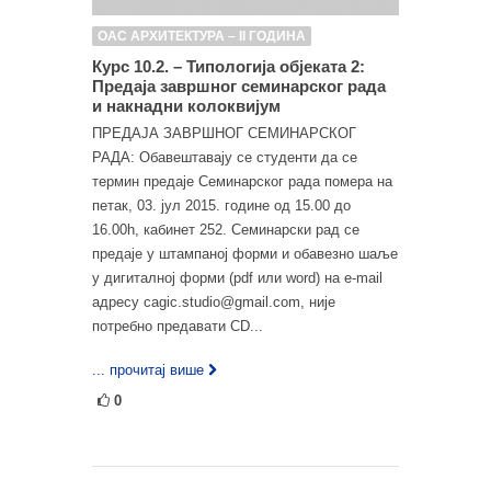
ОАС АРХИТЕКТУРА – II ГОДИНА
Курс 10.2. – Типологија објеката 2:
Предаја завршног семинарског рада
и накнадни колоквијум
ПРЕДАЈА ЗАВРШНОГ СЕМИНАРСКОГ
РАДА: Обавештавају се студенти да се
термин предаје Семинарског рада помера на
петак, 03. јул 2015. године од 15.00 до
16.00h, кабинет 252. Семинарски рад се
предаје у штампаној форми и обавезно шаље
у дигиталној форми (pdf или word) на e-mail
адресу cagic.studio@gmail.com, није
потребно предавати CD...
... прочитај више
0