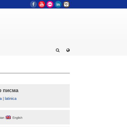
Facebook
YouTube
Flickr
LinkedIn
Instagram
р писма
а
|
latinica
ian
English