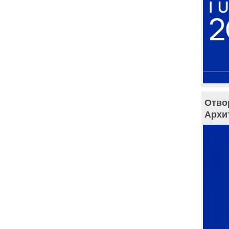
Отво
Архи