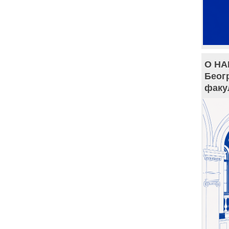
О НА
Беог
факу