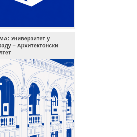
МА: Универзитет у
раду – Архитектонски
лтет