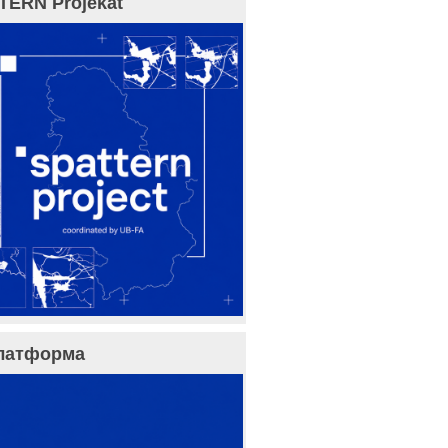
TERN Projekat
латформа