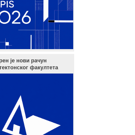
рен је нови рачун
тектонског факултета