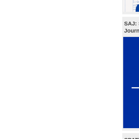
SAJ: 
Journ