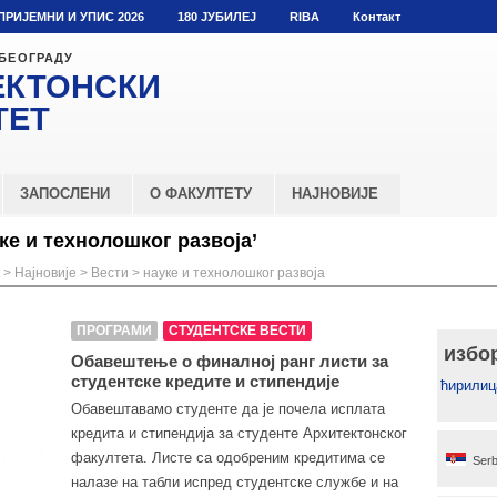
ПРИЈЕМНИ И УПИС 2026
180 ЈУБИЛЕЈ
RIBA
Контакт
 БЕОГРАДУ
ЕКТОНСКИ
ТЕТ
ЗАПОСЛЕНИ
О ФАКУЛТЕТУ
НАЈНОВИЈЕ
ке и технолошког развоја’
>
Најновије
>
Вести
>
науке и технолошког развоја
ПРОГРАМИ
СТУДЕНТСКЕ ВЕСТИ
избо
Обавештење о финалној ранг листи за
студентске кредите и стипендије
ћирилиц
Обавештавамо студенте да је почела исплата
кредита и стипендија за студенте Архитектонског
факултета. Листе са одобреним кредитима се
Serb
налазе на табли испред студентске службе и на