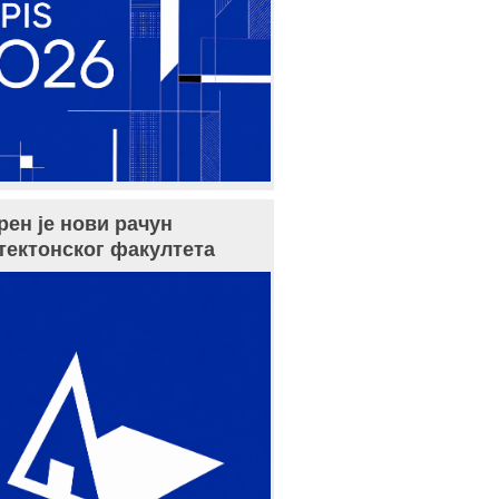
рен је нови рачун
тектонског факултета