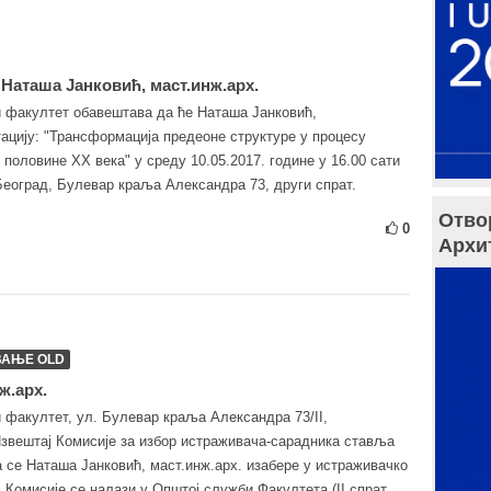
Наташа Јанковић, маст.инж.арх.
и факултет обавештава да ће Наташа Јанковић,
тацију: "Трансформација предеоне структуре у процесу
 половине XX века" у среду 10.05.2017. године у 16.00 сати
Београд, Булевар краља Александра 73, други спрат.
Отво
0
Архи
ВАЊЕ OLD
ж.арх.
и факултет, ул. Булевар краља Александра 73/II,
Извештај Комисије за избор истраживача-сарадника ставља
а се Наташа Јанковић, маст.инж.арх. изабере у истраживачко
Комисије се налази у Општој служби Факултета (II спрат,