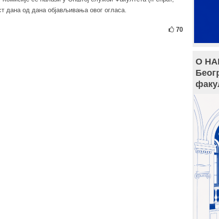
ест дана од дана објављивања овог огласа.
70
О НА
Беог
факу