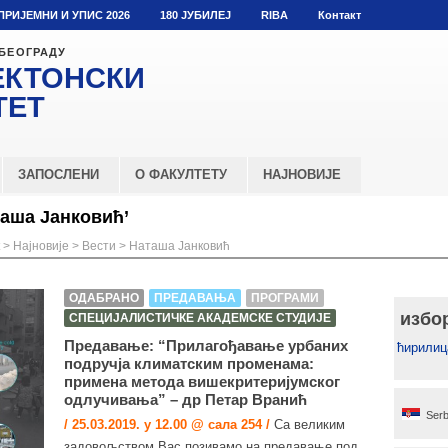
ПРИЈЕМНИ И УПИС 2026
180 ЈУБИЛЕЈ
RIBA
Контакт
 БЕОГРАДУ
ЕКТОНСКИ
ТЕТ
ЗАПОСЛЕНИ
О ФАКУЛТЕТУ
НАЈНОВИЈЕ
таша Јанковић’
>
Најновије
>
Вести
>
Наташа Јанковић
ОДАБРАНО
ПРЕДАВАЊА
ПРОГРАМИ
избо
СПЕЦИЈАЛИСТИЧКЕ АКАДЕМСКЕ СТУДИЈЕ
Предавање: “Прилагођавање урбаних
ћирилиц
подручја климатским променама:
примена метода вишекритеријумског
одлучивања” – др Петар Вранић
Serb
/ 25.03.2019. у 12.00 @ сала 254 /
Са великим
задовољством Вас позивамо на предавање под