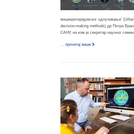
вишекритеријумског одлучивања” (Urban ada
decision-making methods) др Петра Вра
САНУ, на ком је секретар научног семин
... прочитај више