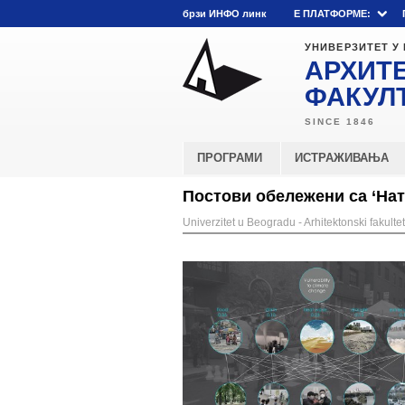
брзи ИНФО линк
E ПЛАТФОРМЕ:
УНИВЕРЗИТЕТ У
АРХИТ
ФАКУЛ
ПРОГРАМИ
ИСТРАЖИВАЊА
Постови обележени са ‘На
Univerzitet u Beogradu - Arhitektonski fakultet