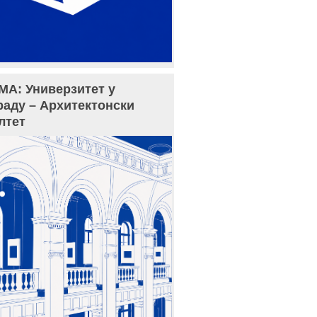
МА: Универзитет у
раду – Архитектонски
лтет