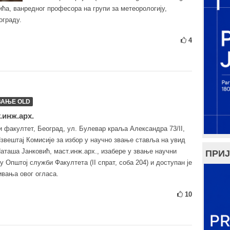
ића, ванредног професора на групи за метеорологију,
ограду.
4
ВАЊЕ OLD
.инж.арх.
и факултет, Београд, ул. Булевар краља Александра 73/II,
звештај Комисије за избор у научно звање ставља на увид
Наташа Јанковић, маст.инж.арх., изабере у звање научни
ПРИЈ
у Општој служби Факултета (II спрат, соба 204) и доступан је
ивања овог огласа.
10