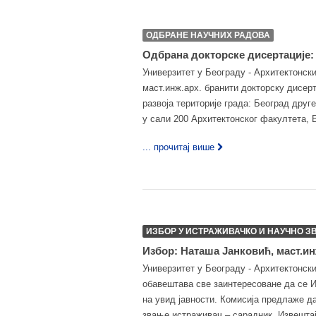
ОДБРАНЕ НАУЧНИХ РАДОВА
Одбрана докторске дисертације: 
Универзитет у Београду - Архитектонск
маст.инж.арх. бранити докторску дисер
развоја територије града: Београд друге
у сали 200 Архитектонског факултета, 
... прочитај више
ИЗБОР У ИСТРАЖИВАЧКО И НАУЧНО З
Избор: Наташа Јанковић, маст.ин
Универзитет у Београду - Архитектонск
обавештава све заинтересоване да се 
на увид јавности. Комисија предлаже д
звање истраживач – сарадник. Извештај 