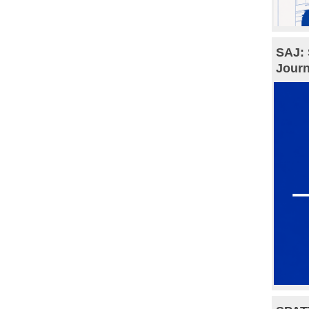
SAJ: 
Journ