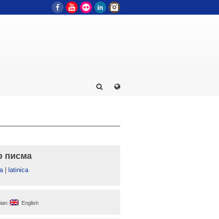
Facebook
YouTube
Flickr
LinkedIn
Instagram
р писма
а
|
latinica
ian
English