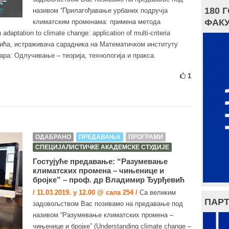
180 
називом “Прилагођавање урбаних подручја
ФАКУ
климатским променама: примена метода
ptation to climate change: application of multi-criteria
нића, истраживача сарадника на Математичком институту
ара: Одлучивање – теорија, технологија и пракса.
1
ОДАБРАНО
ПРЕДАВАЊА
ПРОГРАМИ
СПЕЦИЈАЛИСТИЧКЕ АКАДЕМСКЕ СТУДИЈЕ
Гостујуће предавање: “Разумевање
климатских промена – чињенице и
бројке” – проф. др Владимир Ђурђевић
/ 11.03.2019. у 12.00 @ сала 254 /
Са великим
ПАРТ
задовољством Вас позивамо на предавање под
називом “Разумевање климатских промена –
чињенице и бројке” (Understanding climate change –