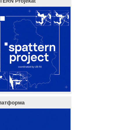
TERN Projekat
латформа