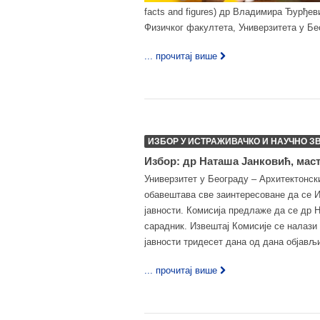
facts and figures) др Владимира Ђурђев
Физичког факултета, Универзитета у Бе
... прочитај више
ИЗБОР У ИСТРАЖИВАЧКО И НАУЧНО З
Избор: др Наташа Јанковић, маст
Универзитет у Београду – Архитектонск
обавештава све заинтересоване да се И
јавности. Комисија предлаже да се др 
сарадник. Извештај Комисије се налази 
јавности тридесет дана од дана објављ
... прочитај више