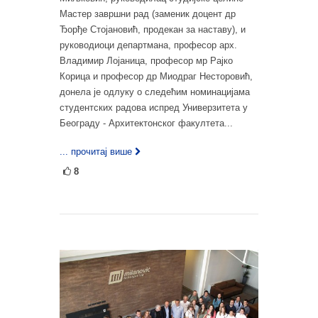
Мастер завршни рад (заменик доцент др
Ђорђе Стојановић, продекан за наставу), и
руководиоци департмана, професор арх.
Владимир Лојаница, професор мр Рајко
Корица и професор др Миодраг Несторовић,
донела је одлуку о следећим номинацијама
студентских радова испред Универзитета у
Београду - Архитектонског факултета...
... прочитај више
8