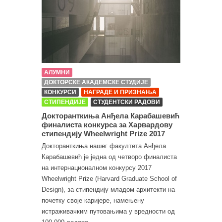
АЛУМНИ
ДОКТОРСКЕ АКАДЕМСКЕ СТУДИЈЕ
КОНКУРСИ
НАГРАДЕ И ПРИЗНАЊА
СТИПЕНДИЈЕ
СТУДЕНТСКИ РАДОВИ
Докторанткиња Анђела Карабашевић
финалиста конкурса за Харвардову
стипендију Wheelwright Prize 2017
Докторанткиња нашег факултета Анђела
Карабашевић је једна од четворо финалиста
на интернационалном конкурсу 2017
Wheelwright Prize (Harvard Graduate School of
Design), за стипендију младом архитекти на
почетку своје каријере, намењену
истраживачким путовањима у вредности од