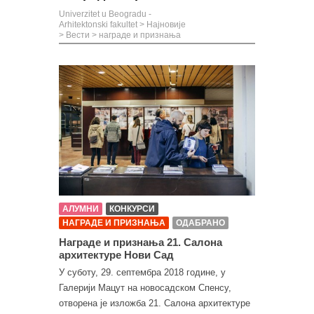
Univerzitet u Beogradu -
Arhitektonski fakultet
>
Најновије
>
Вести
>
награде и признања
АЛУМНИ
КОНКУРСИ
НАГРАДЕ И ПРИЗНАЊА
ОДАБРАНО
Награде и признања 21. Салона
архитектуре Нови Сад
У суботу, 29. септембра 2018 године, у
Галерији Мацут на новосадском Спенсу,
отворена је изложба 21. Салона архитектуре