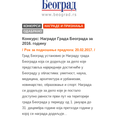
КОНКУРСИ
НАГРАДЕ И ПРИЗНАЊА
ОДАБРАНО
Конкурс: Награде Града Београда за
2016. годину
/ Рок за подношење предлога: 20.02.2017. /
Град Београд установио је Награду града
Београда која се додељује за дело које
представља највредније достигниће у
Београду у областима: уметност, наука,
медицина, архитектура и урбанизам,
новинарство, образовање и спорт. Награда
се додељује за дело које је постало
доступно јавности први пут на територији
града Београда у периоду од 1. јануара до
31. децембра године која претходи години у
којој се награда додељује...