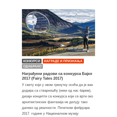
КОНКУРСИ
НАГРАДЕ И ПРИЗНАЊА
ОДАБРАНО
Награђени радови са конкурса Бајке
2017 (Fairy Tales 2017)
У свету који у овом тренутку осећа да је ван
додира са стварношћу (неки од нас барем),
дизајн концепти са конкурса који се врти око
архитектонских фантазија не делују тако
далеко од реалности. Почетком фебруара
2017. године у Националном музеју