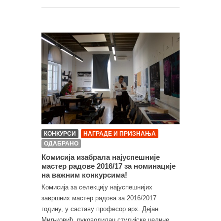
КОНКУРСИ
НАГРАДЕ И ПРИЗНАЊА
ОДАБРАНО
Комисија изабрала најуспешније
мастер радове 2016/17 за номинације
на важним конкурсима!
Комисија за селекцију најуспешнијих
завршних мастер радова за 2016/2017
годину, у саставу професор арх. Дејан
Миљковић, руководилац студијске целине