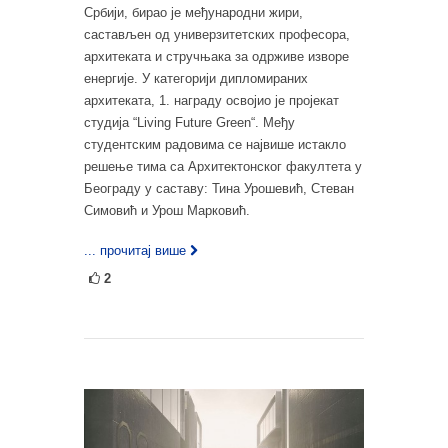
Србији, бирао је међународни жири,
састављен од универзитетских професора,
архитеката и стручњака за одрживе изворе
енергије. У категорији дипломираних
архитеката, 1. награду освојио је пројекат
студија “Living Future Green“. Међу
студентским радовима се највише истакло
решење тима са Архитектонског факултета у
Београду у саставу: Тина Урошевић, Стеван
Симовић и Урош Марковић.
... прочитај више
2