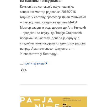
на важним конкурсима!
Комисија за селекцију најуспешнијих
завршних мастер радова за 2015/2016
годину, у саставу професор Дејан Миљковић
– руководилац студијске целине МАСА
Мастер завршни рад, доцент др Ана Никезић
– продекан за науку, др Ђорђе Стојановић –
продекан за наставу, донела је одлуку о
следећим номинацијама студентских радова
испред Архитектонског факултета –
Универзитета у Београду...
... прочитај више
4