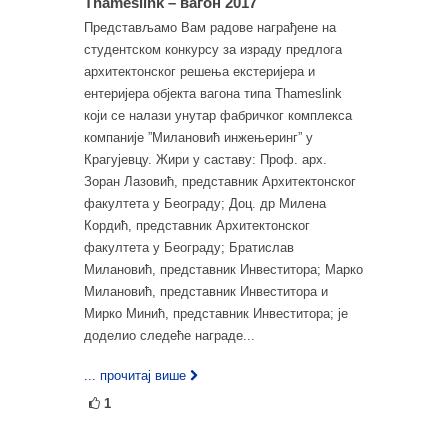
Thameslink – вагон 2017
Представљамо Вам радове награђене на
студентском конкурсу за израду предлога
архитектонског решења екстеријера и
ентеријера објекта вагона типа Thameslink
који се налази унутар фабричког комплекса
компаније ”Милановић инжењеринг” у
Крагујевцу. Жири у саставу: Проф. арх.
Зоран Лазовић, представник Архитектонског
факултета у Београду; Доц. др Милена
Кордић, представник Архитектонског
факултета у Београду; Братислав
Милановић, представник Инвеститора; Марко
Милановић, представник Инвеститора и
Мирко Минић, представник Инвеститора; је
доделио следеће награде...
... прочитај више
1