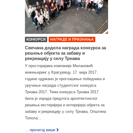
КОНКУРСИ
НАГРАДЕ И ПРИЗНАЊА
Свечана додела награда конкурса за
решење објекта за забаву и
рекреацију у селу Трнава
У просторијама компаније Милановић
инжењеринг у Крагујевцу, 17. маја 2017.
године одржано је проглашење победника и
уручење награда студентског конкурса
Трнава 2017. Тема конкурса Трнава 2017.
била је израда предлога архитектонског
решења екстеријера и ентеријера објекта за
забаву и рекреацију у селу Трнава, Општина
Топола...
... прочитај више