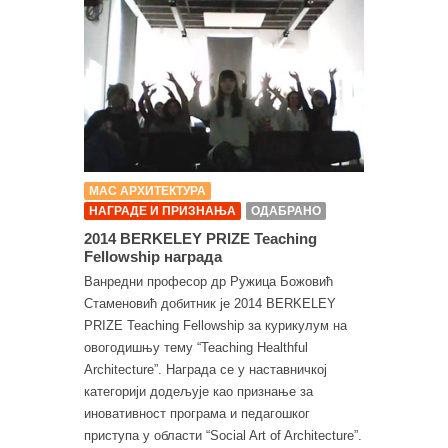
МАС АРХИТЕКТУРА
НАГРАДЕ И ПРИЗНАЊА
ОДАБРАНО
2014 BERKELEY PRIZE Teaching
Fellowship награда
Ванредни професор др Ружица Божовић
Стаменовић добитник је 2014 BERKELEY
PRIZE Teaching Fellowship за курикулум на
овогодишњу тему “Teaching Healthful
Architecture”. Награда се у наставничкој
категорији додељује као признање за
иновативност програма и педагошког
приступа у области “Social Art of Architecture”.