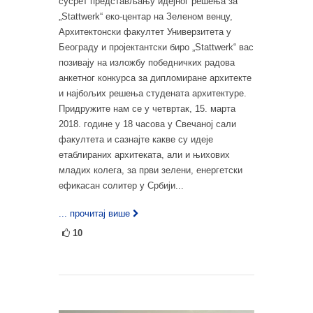
сусрет представљању идејног решења за
„Stattwerk“ еко-центар на Зеленом венцу,
Архитектонски факултет Универзитета у
Београду и пројектантски биро „Stattwerk“ вас
позивају на изложбу победничких радова
анкетног конкурса за дипломиране архитекте
и најбољих решења студената архитектуре.
Придружите нам се у четвртак, 15. марта
2018. године у 18 часова у Свечаној сали
факултета и сазнајте какве су идеје
етаблираних архитеката, али и њихових
младих колега, за први зелени, енергетски
ефикасан солитер у Србији...
... прочитај више
10