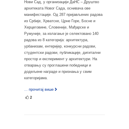
Нови Сад, у организацији ДаНС – Друштво
архитеката Новог Сада, оснивача ове
манифестације. Од 287 пријављених радова
из Србије, Хрватске, Црне Горе, Босне и
Херцеговине, Словеније, Мађарске и
Румуније, за излагање је селектовано 140
радова из 8 категорија: архитектура,
урбанизам, ентеријер, конкурсни радови,
студентски радови, публикације, дигитални
простор и експеримент у архитектури. На
отварању су проглашени победници и
додељене награде и признања у свим
категоријама.
... прочитај више
2