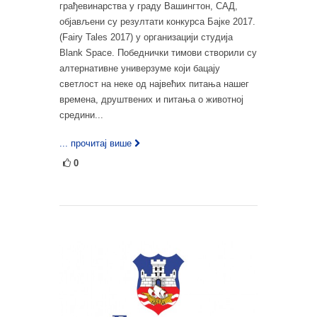
грађевинарства у граду Вашингтон, САД,
објављени су резултати конкурса Бајке 2017.
(Fairy Tales 2017) у организацији студија
Blank Space. Победнички тимови створили су
алтернативне универзуме који бацају
светлост на неке од највећих питања нашег
времена, друштвених и питања о животној
средини...
... прочитај више
0