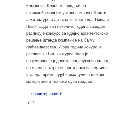
Компанија Knauf, у сарадњи са
високообразовним установама из области
архитектуре и дизајна из Београда, Ниша и
Новог Сада већ неколико година заредом
расписује конкурс за идејно архитектонско
решење штанда компаније на Сајму
грађевинарства. И ове године конурс је
расписан. Циљ конкурса било је
пројектовање једноставног, функционалног,
оргиналног, атрактивног и лако изводљивог
штанда, примењујући искључиво њихове
материјале и технике суве градње.
... прочитај више
4