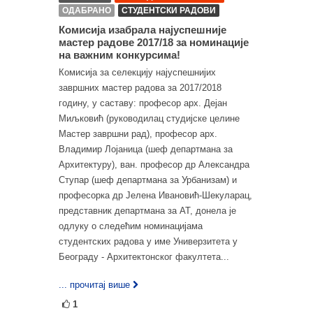
ОДАБРАНО
СТУДЕНТСКИ РАДОВИ
Комисија изабрала најуспешније
мастер радове 2017/18 за номинације
на важним конкурсима!
Комисија за селекцију најуспешнијих
завршних мастер радова за 2017/2018
годину, у саставу: професор арх. Дејан
Миљковић (руководилац студијске целине
Мастер завршни рад), професор арх.
Владимир Лојаница (шеф департмана за
Архитектуру), ван. професор др Александра
Ступар (шеф департмана за Урбанизам) и
професорка др Јелена Ивановић-Шекуларац,
представник департмана за АТ, донела је
одлуку о следећим номинацијама
студентских радова у име Универзитета у
Београду - Архитектонског факултета...
... прочитај више
1