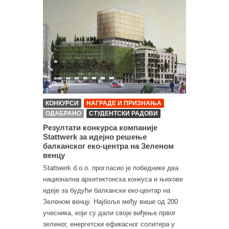
КОНКУРСИ
НАГРАДЕ И ПРИЗНАЊА
ОДАБРАНО
СТУДЕНТСКИ РАДОВИ
Резултати конкурса компаније
Stattwerk за идејно решење
балканског еко-центра на Зеленом
венцу
Stattwerk d.o.o. прогласио је победнике два
национална архитектонска конкуса и њихове
идеје за будући балкански еко-центар на
Зеленом венцу. Најбоље међу више од 200
учесника, који су дали своје виђење првог
зеленог, енергетски ефикасног солитера у