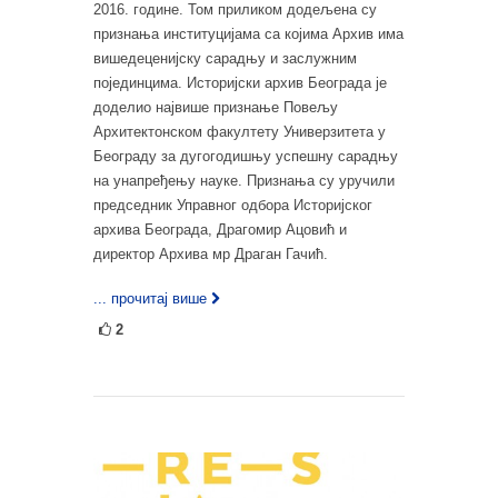
2016. године. Том приликом додељена су
признања институцијама са којима Архив има
вишедеценијску сарадњу и заслужним
појединцима. Историјски архив Београда је
доделио највише признање Повељу
Архитектонском факултету Универзитета у
Београду за дугогодишњу успешну сарадњу
на унапређењу науке. Признања су уручили
председник Управног одбора Историјског
архива Београда, Драгомир Ацовић и
директор Архива мр Драган Гачић.
... прочитај више
2