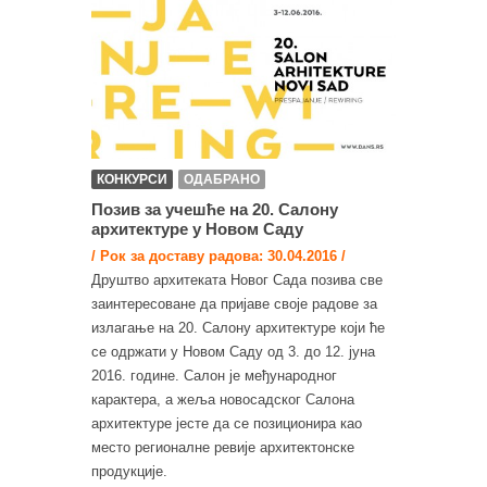
КОНКУРСИ
ОДАБРАНО
Позив за учешће на 20. Салону
архитектуре у Новом Саду
/ Рок за доставу радова: 30.04.2016 /
Друштво архитеката Новог Сада позива све
заинтересоване да пријаве своје радове за
излагање на 20. Салону архитектуре који ће
се одржати у Новом Саду од 3. до 12. јуна
2016. године. Салон је међународног
карактера, а жеља новосадског Салона
архитектуре јесте да се позиционира као
место регионалне ревије архитектонске
продукције.