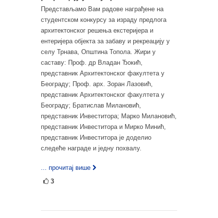
Представљамо Вам радове награђене на
студентском конкурсу за израду предлога
архитектонског решења екстеријера и
ентеријера објекта за забаву и рекреацију у
селу Трнава, Општина Топола. Жири у
саставу: Проф. др Владан Ђокић,
представник Архитектонског факултета у
Београду; Проф. арх. Зоран Лазовић,
представник Архитектонског факултета у
Београду; Братислав Милановић,
представник Инвеститора; Марко Милановић,
представник Инвеститора и Мирко Минић,
представник Инвеститора је доделио
следеће награде и једну похвалу.
... прочитај више
3