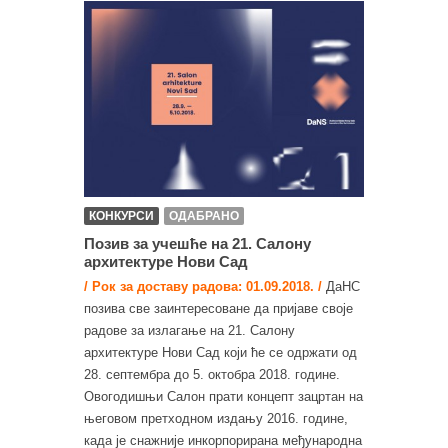
КОНКУРСИ
ОДАБРАНО
Позив за учешће на 21. Салону
архитектуре Нови Сад
/ Рок за доставу радова: 01.09.2018. /
ДаНС
позива све заинтересоване да пријаве своје
радове за излагање на 21. Салону
архитектуре Нови Сад који ће се одржати од
28. септембра до 5. октобра 2018. године.
Овогодишњи Салон прати концепт зацртан на
његовом претходном издању 2016. године,
када је снажније инкорпорирана међународна