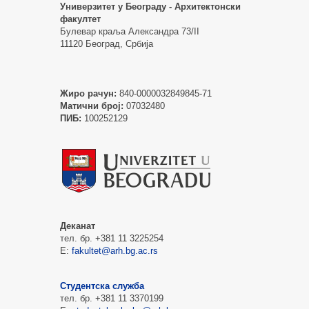
Универзитет у Београду - Архитектонски
факултет
Булевар краља Александра 73/II
11120 Београд, Србија
Жиро рачун:
840-0000032849845-71
Матични број:
07032480
ПИБ:
100252129
Деканат
тел. бр. +381 11 3225254
Е:
fakultet@arh.bg.ac.rs
Студентска служба
тел. бр. +381 11 3370199