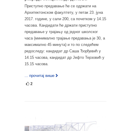
Приступно предавање ће се одржати на
Архитектонском факултету, у петак 23. јуна
2017. године, у сали 200, са почетком у 14.15
часова. Кандидати ће држати приступно
предавање у трајању од једног школског
часа (минимално трајање предавања је 30, а
максимално 45 минута) и то по следећем
редоследу: кандидат др Саша Ђорђевић у
14.15 часова, кандидат др Јефто Терзовић у
15.15 часова.
... прочитај више
2