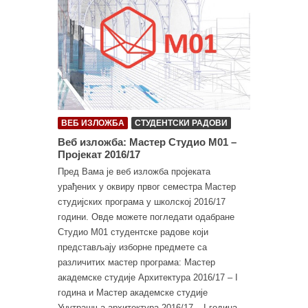
ВЕБ ИЗЛОЖБА
СТУДЕНТСКИ РАДОВИ
Веб изложба: Мастер Студио М01 –
Пројекат 2016/17
Пред Вама је веб изложба пројеката
урађених у оквиру првог семестра Мастер
студијских програма у школској 2016/17
години. Овде можете погледати одабране
Студио М01 студентске радове који
представљају изборне предмете са
различитих мастер програма: Мастер
академске студије Архитектура 2016/17 – I
година и Мастер академске студије
Унутрашња архитектура 2016/17 – I година.