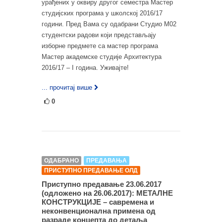
урађених у оквиру другог семестра Мастер
студијских програма у школској 2016/17
години. Пред Вама су одабрани Студио М02
студентски радови који представљају
изборне предмете са мастер програма
Мастер академске студије Архитектура
2016/17 – I година. Уживајте!
... прочитај више
0
ОДАБРАНО
ПРЕДАВАЊА
ПРИСТУПНО ПРЕДАВАЊЕ ОЛД
Приступно предавање 23.06.2017
(одложено на 26.06.2017): МЕТАЛНЕ
КОНСТРУКЦИЈЕ – савремена и
неконвенционална примена од
разраде концепта до детаља