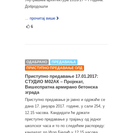
Добродошли
... прочитај више
6
ОДАБРАНО
ПРЕДАВАЊА
ПРИСТУПНО ПРЕДАВАЊЕ ОЛД
Приступно предавање 17.01.2017:
СТУДИО М02АК – Пројекат,
Вишеспратна армирано бетонска
зграда
Приступно предавање је јавно и одржаће се
дана 17. јануара 2017. године, у сали 254, у
12.15 часова. Кандидати ће држати
приступно предавање у трајању од једног
школског часа и то по следећем распореду:
кандидат др Игор Бјелић у 12.15 часова,