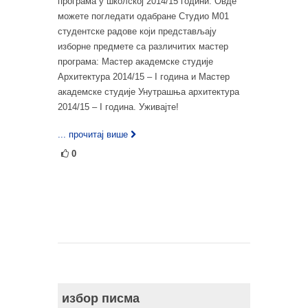
програма у школској 2014/15 години. Овде
можете погледати одабране Студио М01
студентске радове који представљају
изборне предмете са различитих мастер
програма: Мастер академске студије
Архитектура 2014/15 – I година и Мастер
академске студије Унутрашња архитектура
2014/15 – I година. Уживајте!
... прочитај више
0
избор писма