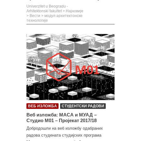
Univerzitet u Beogradu -
Arhitektonski fakultet
>
Најновије
>
Вести
>
модул архитектонске
технологије
ВЕБ ИЗЛОЖБА
СТУДЕНТСКИ РАДОВИ
Веб изложба: МАСА и МУАД –
Студио М01 – Пројекат 2017/18
Добродошли на веб изложбу одабраних
радова студената студијских програма