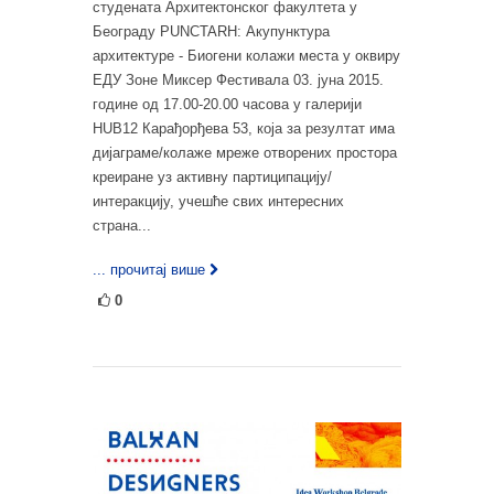
студената Архитектонског факултета у
Београду PUNCTARH: Акупунктура
архитектуре - Биогени колажи места у оквиру
ЕДУ Зоне Миксер Фестивала 03. јуна 2015.
године од 17.00-20.00 часова у галерији
HUB12 Карађорђева 53, која за резултат има
дијаграме/колаже мреже отворених простора
креиране уз активну партиципацију/
интеракцију, учешће свих интересних
страна...
... прочитај више
0