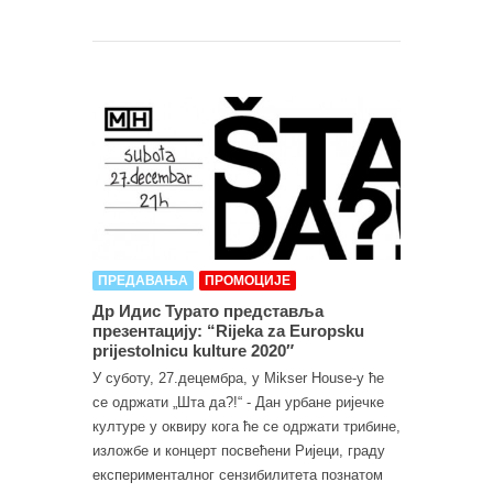
ПРЕДАВАЊА
ПРОМОЦИЈЕ
Др Идис Турато представља
презентацију: “Rijeka za Europsku
prijestolnicu kulture 2020″
У суботу, 27.децембра, у Mikser House-у ће
се одржати „Шта да?!“ - Дан урбане ријечке
културе у оквиру кога ће се одржати трибине,
изложбе и концерт посвећени Ријеци, граду
експерименталног сензибилитета познатом