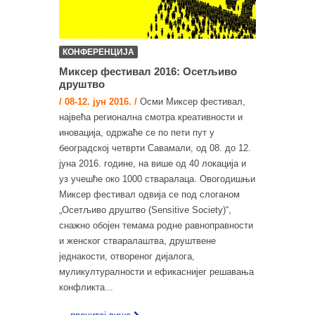
КОНФЕРЕНЦИЈА
Миксер фестивал 2016: Осетљиво
друштво
/ 08-12. јун 2016. /
Осми Миксер фестивал,
највећа регионална смотра креативности и
иновација, одржаће се по пети пут у
београдској четврти Савамали, од 08. до 12.
јуна 2016. године, на више од 40 локација и
уз учешће око 1000 стваралаца. Овогодишњи
Миксер фестивал одвија се под слоганом
„Осетљиво друштво (Sensitive Society)“,
снажно обојен темама родне равноправности
и женског стваралаштва, друштвене
једнакости, отвореног дијалога,
муликултуралности и ефикаснијег решавања
конфликта...