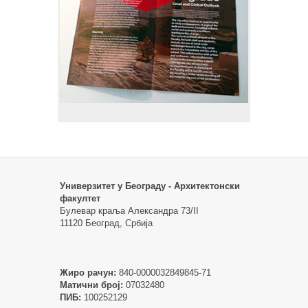
Универзитет у Београду - Архитектонски
факултет
Булевар краља Александра 73/II
11120 Београд, Србија
Жиро рачун:
840-0000032849845-71
Матични број:
07032480
ПИБ:
100252129