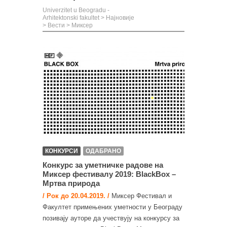
Univerzitet u Beogradu -
Arhitektonski fakultet
>
Најновије
>
Вести
>
Миксер
КОНКУРСИ
ОДАБРАНО
Конкурс за уметничке радове на
Миксер фестивалу 2019: BlackBox –
Мртва природа
/ Рок до 20.04.2019. /
Миксер Фестивал и
Факултет примењених уметности у Београду
позивају ауторе да учествују на конкурсу за