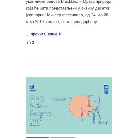
уметничке радове BlackBox – Мртва природа
који ће бити представљени у оквиру десетог
јубиларног Миксер фестивала, од 24. до 26.
маја 2019. године, на доњем Дорћолу.
... прочитај више
3