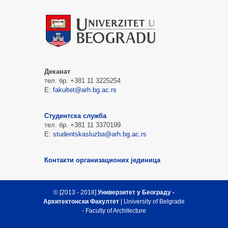
Деканат
тел. бр. +381 11 3225254
Е:
fakultet@arh.bg.ac.rs
Студентска служба
тел. бр. +381 11 3370199
Е:
studentskasluzba@arh.bg.ac.rs
Контакти организационих јединица
© [2013 - 2018]
Универзитет у Београду -
Архитектонски Факултет
| University of Belgrade
- Faculty of Architecture