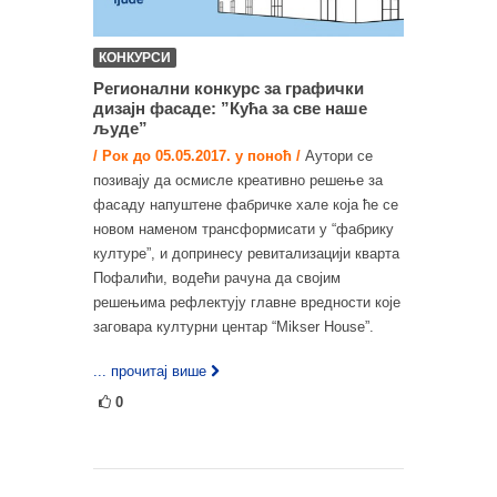
КОНКУРСИ
Регионални конкурс за графички
дизајн фасаде: ”Кућа за све наше
људе”
/ Рок до 05.05.2017. у поноћ /
Аутори се
позивају да осмисле креативно решење за
фасаду напуштене фабричке хале која ће се
новом наменом трансформисати у “фабрику
културе”, и допринесу ревитализацији кварта
Пофалићи, водећи рачуна да својим
решењима рефлектују главне вредности које
заговара културни центар “Mikser House”.
... прочитај више
0