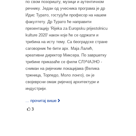
по свом позоришту, музици и аутентичном
речнику. Један од учесника програма је др
Идис Турато, гостујући професор на нашем
факултету. Др Турато ће направити
презентацију 'Rijekа za Europsku prijestolnicu
kulture 2020' након које ће се одржати и
трибина на исту тему. Са београдске стране
саговорник ће бити арх. Маја Лалић,
креативни директор Миксера. По завршетку
трибине приказаће се филм СЛУЧАЈНО -
сниман на ријечким локацијама (Велика
тржница, Торпедо, Моло лонго), он је
својеврсни омаж ријечкој архитектури и
индустрији.
... прочитај више
3