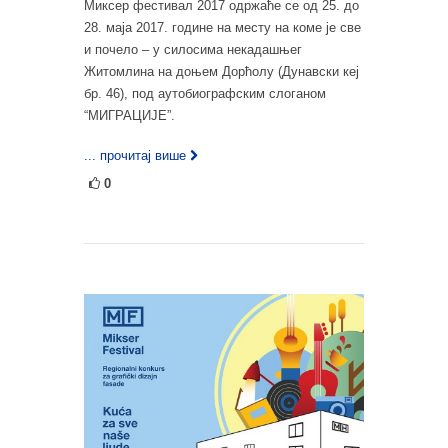
Миксер фестивал 2017 одржаће се од 25. до
28. маја 2017. године на месту на коме је све
и почело – у силосима некадашњег
Житомлина на доњем Дорћолу (Дунавски кеј
бр. 46), под аутобиографским слоганом
“МИГРАЦИЈЕ”.
... прочитај више
0