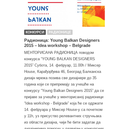
КОНКУРСИ
РАДИОНИЦЕ
Радионица: Young Balkan Designers
2015 – Idea workshop – Belgrade
МЕНТОРИСАНА РАДИОНИЦА поводом
конкурса “YOUNG BALKAN DESIGNERS
2015” Субота, 14. фебруар, 11.00h / Миксер
House, Карађорђева 46, Београд Балканска
дизајн мрежа позива све дизајнере до 35
година који се припремају за учешће на
конкурсу “Young Balkan Designers 2015” да се
пријаве за учешће у менторисаној радионици
“Idea workshop - Belgrade” која ће се одржати
14. фебруара у Миксер House-у са почетком
у 11h, уз присуство релевантних стручњака
из области дизајна, чији ће бити задатак да
дизајнерима помогну у развијању конкурсних