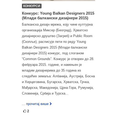
КОНКУРСИ
Конкурс: Young Balkan Designers 2015
(Млади балкански дизајнери 2015)
Балканска дизајн мрежа, коју чине културна
организација Миксер (Београд), Хрватско
дизајнерско друштво (Загреб) и Public Room
(Скопље), расписује пети по реду Young
Balkan Designers 2015 (Млади балкански
дизајнери 2015) конкурс, под слоганом
“Common Grounds”. Конкурс је отворен до 28.
фебруара 2015. године, и намењен је
младим дизајнерима до 35 година из
следећих земаља: Албанија, Аустрија, Босна
и Херцеговина, Бугарска, Хрватска, Грчка,
Мађарска, Македонија, Црна Гора, Румунија,
Словенија, Србија и Турска...
... прочитај више
2