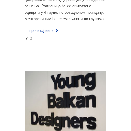
решења. Радионица ће се симултано
одвијати у 4 групе, по ротационом принципу.
Менторски тим ће се смењивати по групама.
... прочитај више
2