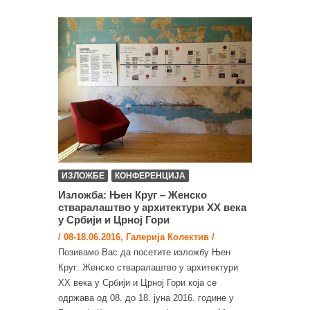
ИЗЛОЖБЕ
КОНФЕРЕНЦИЈА
Изложба: Њен Круг – Женско
стваралаштво у архитектури XX века
у Србији и Црној Гори
/ 08-18.06.2016, Галерија Колектив /
Позивамо Вас да посетите изложбу Њен
Круг: Женско стваралаштво у архитектури
XX века у Србији и Црној Гори која се
одржава од 08. до 18. јуна 2016. године у