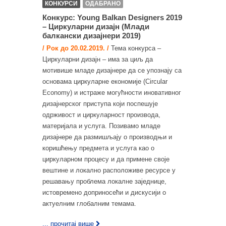
КОНКУРСИ
ОДАБРАНО
Конкурс: Young Balkan Designers 2019
– Циркуларни дизајн (Млади
балкански дизајнери 2019)
/ Рок до 20.02.2019. /
Тема конкурса –
Циркуларни дизајн – има за циљ да
мотивише младе дизајнере да се упознају са
основама циркуларне економије (Circular
Economy) и истраже могућности иновативног
дизајнерског приступа који поспешује
одрживост и циркуларност производа,
материјала и услуга. Позивамо младе
дизајнере да размишљају о производњи и
коришћењу предмета и услуга као о
циркуларном процесу и да примене своје
вештине и локално расположиве ресурсе у
решавању проблема локалне заједнице,
истовремено доприносећи и дискусији о
актуелним глобалним темама.
... прочитај више