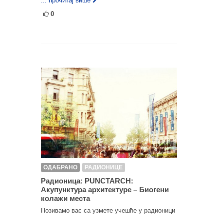
... прочитај више
0
ОДАБРАНО
РАДИОНИЦЕ
Радионица: PUNCTARCH:
Акупунктура архитектуре – Биогени
колажи места
Позивамо вас са узмете учешће у радионици