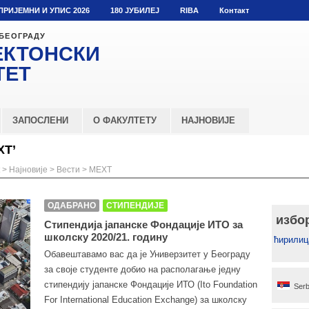
ПРИЈЕМНИ И УПИС 2026
180 ЈУБИЛЕЈ
RIBA
Контакт
 БЕОГРАДУ
ЕКТОНСКИ
ТЕТ
ЗАПОСЛЕНИ
О ФАКУЛТЕТУ
НАЈНОВИЈЕ
XТ’
>
Најновије
>
Вести
>
МЕXТ
ОДАБРАНО
СТИПЕНДИЈЕ
избо
Стипендија јапанске Фондације ИТО за
школску 2020/21. годину
ћирилиц
Обавештавамо вас да је Универзитет у Београду
за своје студенте добио на располагање једну
стипендију јапанске Фондације ИТО (Ito Foundation
Serb
For International Education Exchange) за школску