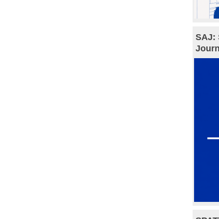
SAJ: 
Journ