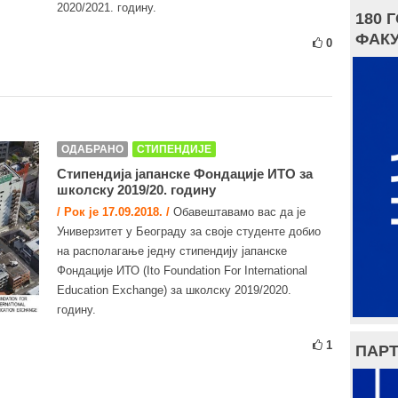
2020/2021. годину.
180 
ФАКУ
0
ОДАБРАНО
СТИПЕНДИЈЕ
Стипендија јапанске Фондације ИТО за
школску 2019/20. годину
/ Рок је 17.09.2018. /
Обавештавамо вас да је
Универзитет у Београду за своје студенте добио
на располагање једну стипендију јапанске
Фондације ИТО (Ito Foundation For International
Education Exchange) за школску 2019/2020.
годину.
1
ПАРТ