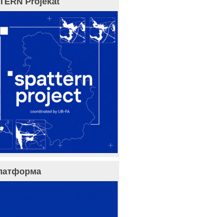
TERN Projekat
латформа