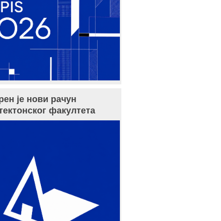
рен је нови рачун
тектонског факултета