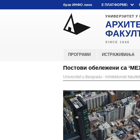
брзи ИНФО линк
E ПЛАТФОРМЕ:
УНИВЕРЗИТЕТ У
АРХИТ
ФАКУЛ
ПРОГРАМИ
ИСТРАЖИВАЊА
Постови обележени са ‘МЕ
Univerzitet u Beogradu - Arhitektonski fakultet