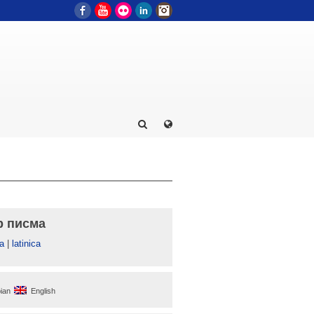
Facebook
YouTube
Flickr
LinkedIn
Instagram
р писма
а
|
latinica
ian
English