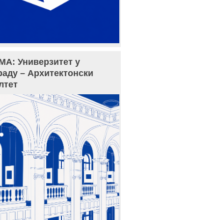
МА: Универзитет у
раду – Архитектонски
лтет