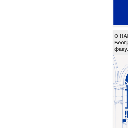
О НА
Беог
факу