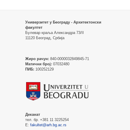
Универзитет у Београду - Архитектонски
факултет
Булевар краља Александра 73/II
11120 Београд, Србија
Жиро рачун:
840-0000032849845-71
Матични број:
07032480
ПИБ:
100252129
Деканат
тел. бр. +381 11 3225254
Е:
fakultet@arh.bg.ac.rs