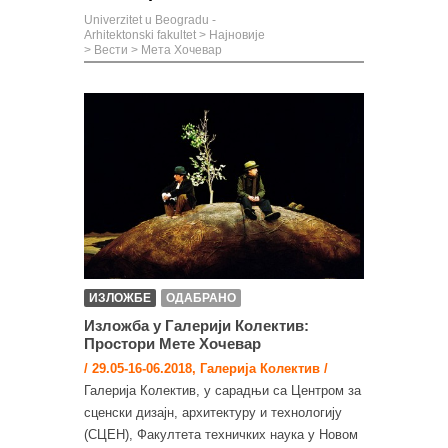
Univerzitet u Beogradu -
Arhitektonski fakultet
>
Најновије
>
Вести
>
Мета Хочевар
ИЗЛОЖБЕ
ОДАБРАНО
Изложба у Галерији Колектив:
Простори Мете Хочевар
/ 29.05-16-06.2018, Галерија Колектив /
Галерија Колектив, у сарадњи са Центром за
сценски дизајн, архитектуру и технологију
(СЦЕН), Факултета техничких наука у Новом