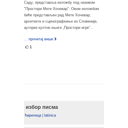
Саду, представља изложбу под називом
"Простори Мете Хочевар". Овом изложбом
биће представљен рад Мете Хочевар,
архитекте и сценографкиње из Словеније,
ауторке култне књиге „Простори игре“...
... прочитај више
1
избор писма
ћирилица
|
latinica