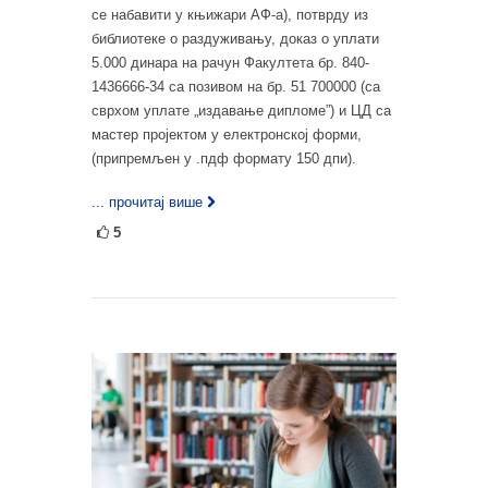
се набавити у књижари АФ‐а), потврду из
библиотеке о раздуживању, доказ о уплати
5.000 динара на рачун Факултета бр. 840‐
1436666‐34 са позивом на бр. 51 700000 (са
сврхом уплате „издавање дипломе”) и ЦД са
мастер пројектом у електронској форми,
(припремљен у .пдф формату 150 дпи).
... прочитај више
5