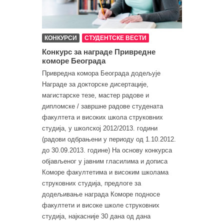
КОНКУРСИ
СТУДЕНТСКЕ ВЕСТИ
Конкурс за награде Привредне
коморе Београда
Привредна комора Београда додељује
Награде за докторске дисертације,
магистарске тезе, мастер радове и
дипломске / завршне радове студената
факултета и високих школа струковних
студија, у школској 2012/2013. години
(радови одбрањени у периоду од 1.10.2012.
до 30.09.2013. године) На основу конкурса
објављеног у јавним гласилима и дописа
Коморе факултетима и високим школама
струковних студија, предлоге за
додељивање награда Коморе подносе
факултети и високе школе струковних
студија, најкасније 30 дана од дана