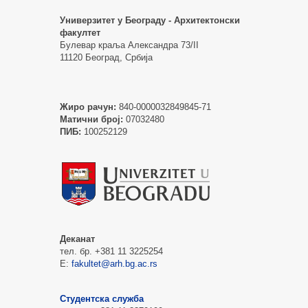
Универзитет у Београду - Архитектонски
факултет
Булевар краља Александра 73/II
11120 Београд, Србија
Жиро рачун:
840-0000032849845-71
Матични број:
07032480
ПИБ:
100252129
Деканат
тел. бр. +381 11 3225254
Е:
fakultet@arh.bg.ac.rs
Студентска служба