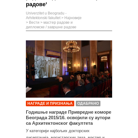
радове’
Univerzitet u Beogradu -
Arhitektonski fakultet
>
Најновије
>
Вести
>
мастер радове и
дипломске / завршне радове
НАГРАДЕ И ПРИЗНАЊА
ОДАБРАНО
Годишње награде Привредне коморе
Београда 2015/16. освојили су аутори
са Архитектонског факултета
У категорији најбољих докторских
дисертација, магистарских теза, мастер и