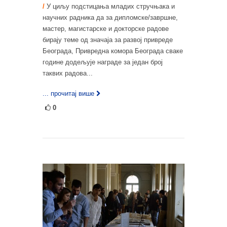
/
У циљу подстицања младих стручњака и
научних радника да за дипломске/завршне,
мастер, магистарске и докторске радове
бирају теме од значаја за развој привреде
Београда, Привредна комора Београда сваке
године додељује награде за један број
таквих радова...
... прочитај више
0