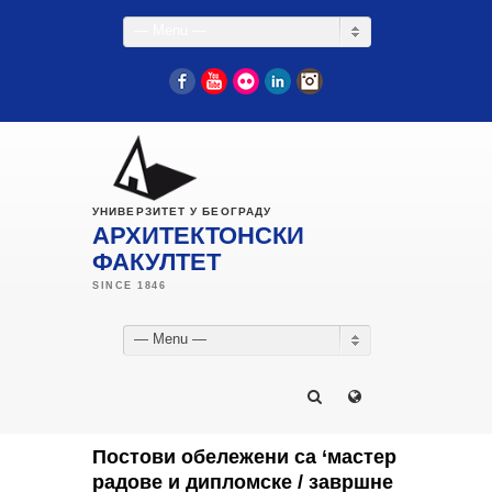
— Menu —
Facebook
YouTube
Flickr
LinkedIn
Instagram
УНИВЕРЗИТЕТ У БЕОГРАДУ
АРХИТЕКТОНСКИ
ФАКУЛТЕТ
— Menu —
Постови обележени са ‘мастер
радове и дипломске / завршне