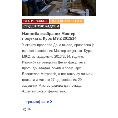
ВЕБ ИЗЛОЖБА
МАС АРХИТЕКТУРА
СТУДЕНТСКИ РАДОВИ
Изложба изабраних Мастер
пројеката: Курс М9.2 2013/14
У оквиру прославе Дана школе, приређена је
изложба изабраних Мастер пројеката: Курс
М9.2. из академске 2013/2014. године.
Изложбу су отворили Декан факултета,
проф. др Владан Ђокић и проф. арх.
Бранислав Митровић, а поставку су чинили
плакати и макете 27 од изабраних 29
завршних Мастер радова дипломаца
Архитектонског факултета.
... прочитај више
26