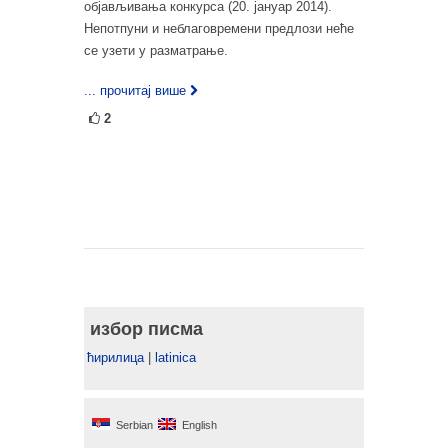
објављивања конкурса (20. јануар 2014).
Непотпуни и неблаговремени предлози неће
се узети у разматрање.
... прочитај више
2
избор писма
ћирилица
|
latinica
Serbian
English