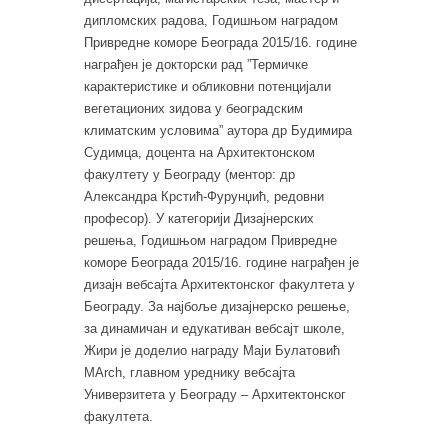
дипломских радова, Годишњом наградом
Привредне коморе Београда 2015/16. године
награђен је докторски рад ”Термичке
карактеристике и обликовни потенцијали
вегетационих зидова у београдским
климатским условима” аутора др Будимира
Судимца, доцента на Архитектонском
факултету у Београду (ментор: др
Александра Крстић-Фурунџић, редовни
професор). У категорији Дизајнерских
решења, Годишњом наградом Привредне
коморе Београда 2015/16. године награђен је
дизајн вебсајта Архитектонског факултета у
Београду. За најбоље дизајнерско решење,
за динамичан и едукативан вебсајт школе,
Жири је доделио награду Маји Булатовић
MArch, главном уреднику вебсајта
Универзитета у Београду – Архитектонског
факултета.