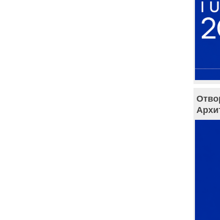
Отво
Архи