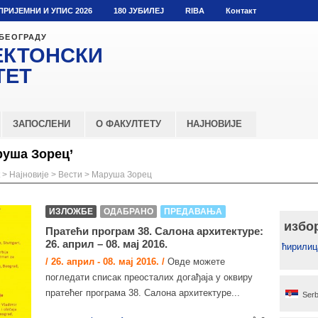
ПРИЈЕМНИ И УПИС 2026
180 ЈУБИЛЕЈ
RIBA
Контакт
 БЕОГРАДУ
ЕКТОНСКИ
ТЕТ
ЗАПОСЛЕНИ
О ФАКУЛТЕТУ
НАЈНОВИЈЕ
руша Зорец’
>
Најновије
>
Вести
>
Маруша Зорец
ИЗЛОЖБЕ
ОДАБРАНО
ПРЕДАВАЊА
избо
Пратећи програм 38. Салона архитектуре:
26. април – 08. мај 2016.
ћирилиц
/ 26. април - 08. мај 2016. /
Овде можете
погледати списак преосталих догађаја у оквиру
пратећег програма 38. Салона архитектуре...
Serb