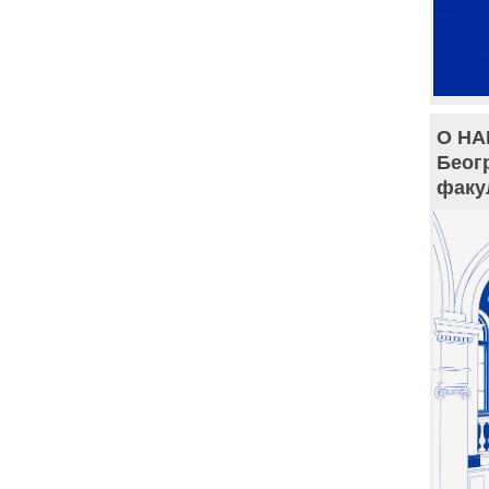
О НА
Беог
факу