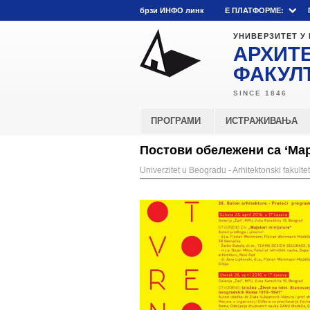
брзи ИНФО линк
E ПЛАТФОРМЕ:
УНИВЕРЗИТЕТ У
АРХИТ
ФАКУЛ
ПРОГРАМИ
ИСТРАЖИВАЊА
Постови обележени са ‘Ма
Univerzitet u Beogradu - Arhitektonski fakultet