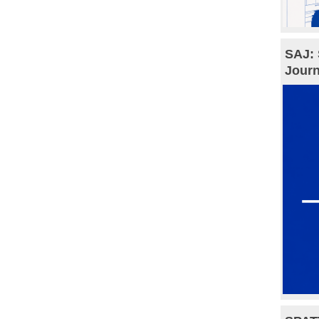
SAJ: 
Journ