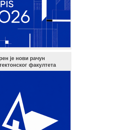
рен је нови рачун
тектонског факултета