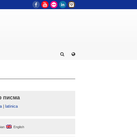
Facebook
YouTube
Flickr
LinkedIn
Instagram
р писма
а
|
latinica
ian
English