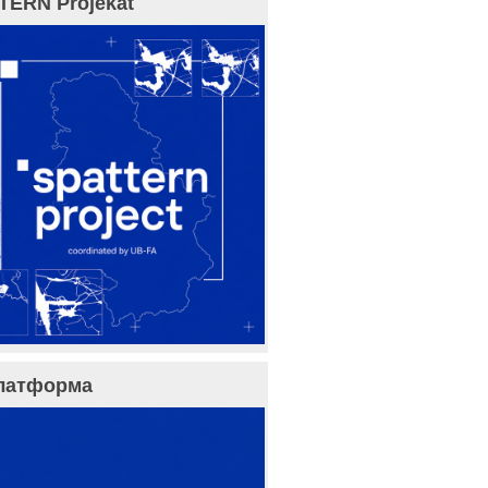
TERN Projekat
латформа