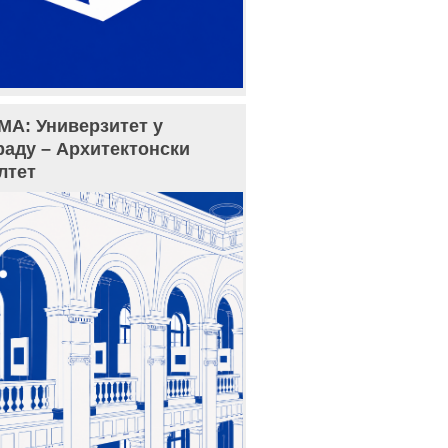
МА: Универзитет у
раду – Архитектонски
лтет