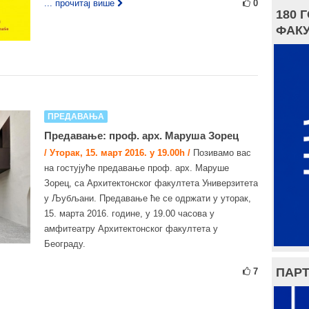
... прочитај више
0
180 
ФАКУ
ПРЕДАВАЊА
Предавање: проф. арх. Маруша Зорец
/ Уторак, 15. март 2016. у 19.00h /
Позивамо вас
на гостујуће предавање проф. арх. Маруше
Зорец, са Архитектонског факултета Универзитета
у Љубљани. Предавање ће се одржати у уторак,
15. марта 2016. године, у 19.00 часова у
амфитеатру Архитектонског факултета у
Београду.
ПАРТ
7