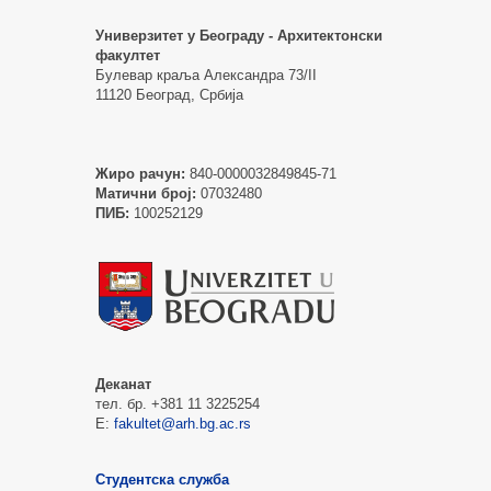
Универзитет у Београду - Архитектонски
факултет
Булевар краља Александра 73/II
11120 Београд, Србија
Жиро рачун:
840-0000032849845-71
Матични број:
07032480
ПИБ:
100252129
Деканат
тел. бр. +381 11 3225254
Е:
fakultet@arh.bg.ac.rs
Студентска служба