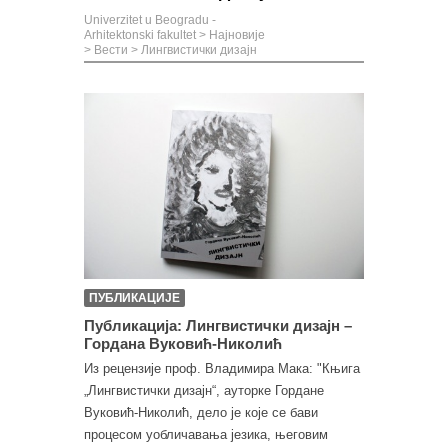
Univerzitet u Beogradu -
Arhitektonski fakultet
>
Најновије
>
Вести
>
Лингвистички дизајн
ПУБЛИКАЦИЈЕ
Публикација: Лингвистички дизајн –
Гордана Вуковић-Николић
Из рецензије проф. Владимира Мака: "Књига
„Лингвистички дизајн“, ауторке Гордане
Вуковић-Николић, дело је које се бави
процесом уобличавања језика, његовим