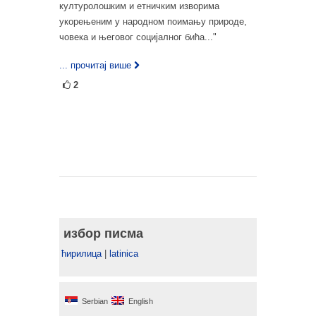
културолошким и етничким изворима
укорењеним у народном поимању природе,
човека и његовог социјалног бића..."
... прочитај више
2
избор писма
ћирилица
|
latinica
Serbian
English