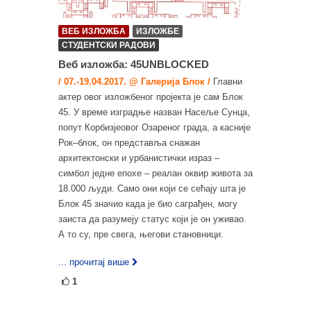
ВЕБ ИЗЛОЖБА
ИЗЛОЖБЕ
СТУДЕНТСКИ РАДОВИ
Веб изложба: 45UNBLOCKED
/ 07.-19.04.2017. @ Галерија Блок /
Главни
актер овог изложбеног пројекта је сам Блок
45. У време изградње назван Насеље Сунца,
попут Корбизјеовог Озареног града, а касније
Рок–блок, он представља снажан
архитектонски и урбанистички израз –
симбол једне епохе – реалан оквир живота за
18.000 људи. Само они који се сећају шта је
Блок 45 значио када је био саграђен, могу
заиста да разумеју статус који је он уживао.
А то су, пре свега, његови становници.
... прочитај више
1