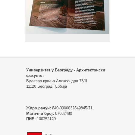
Универзитет у Београду - Архитектонски
факултет
Булевар краља Александра 73/II
11120 Београд, Србија
Жиро рачун:
840-0000032849845-71
Матични број:
07032480
ПИБ:
100252129