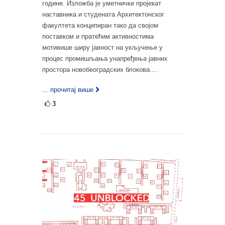
године. Изложба је уметнички пројекат
наставника и студената Архитектонског
факултета конципиран тако да својом
поставком и пратећим активностима
мотивише ширу јавност на укључење у
процес промишљања унапређења јавних
простора новобеоградских блокова....
... прочитај више
3