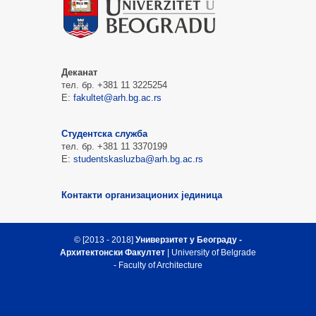
Деканат
тел. бр. +381 11 3225254
Е:
fakultet@arh.bg.ac.rs
Студентска служба
тел. бр. +381 11 3370199
Е:
studentskasluzba@arh.bg.ac.rs
Контакти организационих јединица
© [2013 - 2018]
Универзитет у Београду -
Архитектонски Факултет
| University of Belgrade
- Faculty of Architecture
Врх стране