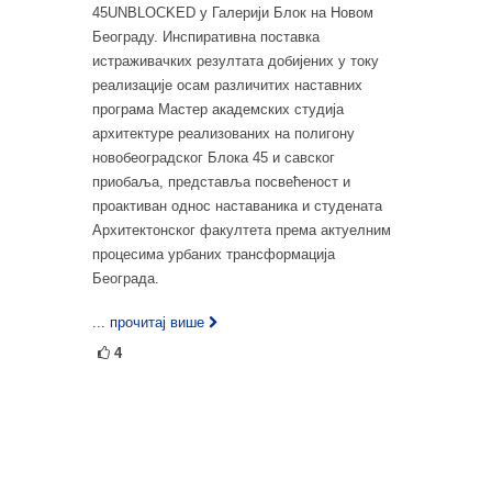
45UNBLOCKED у Галерији Блок на Новом
Београду. Инспиративна поставка
истраживачких резултата добијених у току
реализације осам различитих наставних
програма Мастер академских студија
архитектуре реализованих на полигону
новобеоградског Блока 45 и савског
приобаља, представља посвећеност и
проактиван однос наставаника и студената
Архитектонског факултета према актуелним
процесима урбаних трансформација
Београда.
... прочитај више
4