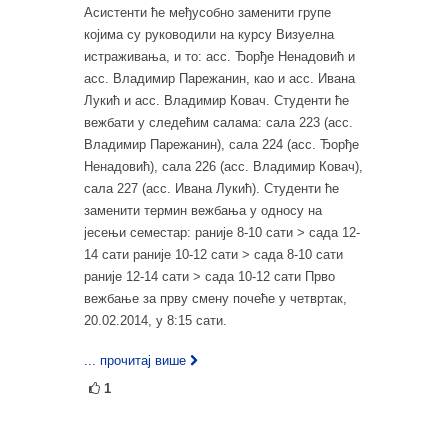
Асистенти ће међусобно заменити групе
којима су руководили на курсу Визуелна
истраживања, и то: асс. Ђорђе Ненадовић и
асс. Владимир Парежанин, као и асс. Ивана
Лукић и асс. Владимир Ковач. Студенти ће
вежбати у следећим салама: сала 223 (асс.
Владимир Парежанин), сала 224 (асс. Ђорђе
Ненадовић), сала 226 (асс. Владимир Ковач),
сала 227 (асс. Ивана Лукић). Студенти ће
заменити термин вежбања у односу на
јесењи семестар: раније 8-10 сати > сада 12-
14 сати раније 10-12 сати > сада 8-10 сати
раније 12-14 сати > сада 10-12 сати Прво
вежбање за прву смену почеће у четвртак,
20.02.2014, у 8:15 сати.
... прочитај више
1