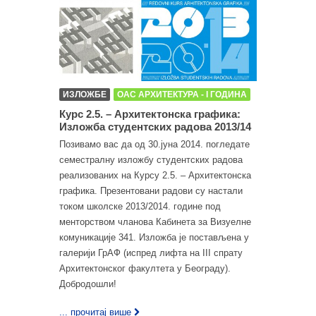
ИЗЛОЖБЕ
ОАС АРХИТЕКТУРА - I ГОДИНА
Курс 2.5. – Архитектонска графика:
Изложба студентских радова 2013/14
Позивамо вас да од 30.јуна 2014. погледате
семестралну изложбу студентских радова
реализованих на Курсу 2.5. – Архитектонска
графика. Презентовани радови су настали
током школске 2013/2014. године под
менторством чланова Кабинета за Визуелне
комуникације 341. Изложба је постављена у
галерији ГрАФ (испред лифта на III спрату
Архитектонског факултета у Београду).
Добродошли!
... прочитај више