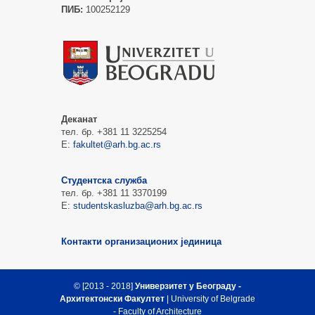
ПИБ:
100252129
Деканат
тел. бр. +381 11 3225254
Е:
fakultet@arh.bg.ac.rs
Студентска служба
тел. бр. +381 11 3370199
Е:
studentskasluzba@arh.bg.ac.rs
Контакти организационих јединица
© [2013 - 2018]
Универзитет у Београду -
Архитектонски Факултет
| University of Belgrade
- Faculty of Architecture