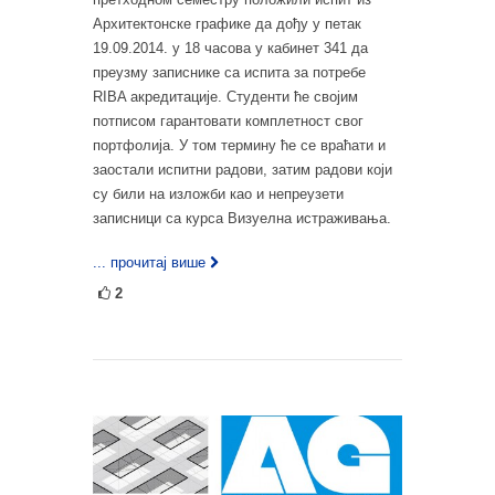
Архитектонске графике да дођу у петак
19.09.2014. у 18 часова у кабинет 341 да
преузму записнике са испита за потребе
RIBA акредитације. Студенти ће својим
потписом гарантовати комплетност свог
портфолија. У том термину ће се враћати и
заостали испитни радови, затим радови који
су били на изложби као и непреузети
записници са курса Визуелна истраживања.
... прочитај више
2