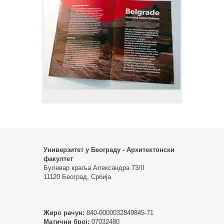
Универзитет у Београду - Архитектонски
факултет
Булевар краља Александра 73/II
11120 Београд, Србија
Жиро рачун:
840-0000032849845-71
Матични број:
07032480