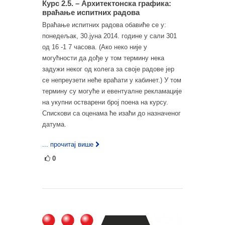
Курс 2.5. – Архитектонска графика:
враћање испитних радова
Враћање испитних радова обавиће се у:
понедељак, 30.јуна 2014. године у сали 301
од 16 -1 7 часова. (Ако неко није у
могућности да дође у том термину нека
задужи неког од колега за своје радове јер
се непреузети неће враћати у кабинет.) У том
термину су могуће и евентуалне рекламације
на укупни остварени број поена на курсу.
Спискови са оценама ће изаћи до назначеног
датума.
... прочитај више
0