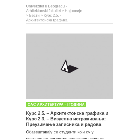
Univerzitet u Beogradu -
Arhitektonski fakultet
>
Најновије
>
Вести
>
Курс 2.5. -
Архитектонска графика
ОАС АРХИТЕКТУРА - I ГОДИНА
Курс 2.5. – Архитектонска графика и
Курс 2.3. – Визуелна истраживања:
Преузимање записника и радова
Обавештавају се студенти који су у
претходном семестру положили испит из