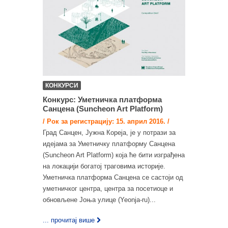
КОНКУРСИ
Конкурс: Уметничкa платформa
Санцена (Suncheon Art Platform)
/ Рок за регистрацију: 15. април 2016. /
Град Санцен, Јужна Кореја, је у потрази за
идејама за Уметничку платформу Санцена
(Suncheon Art Platform) која ће бити изграђена
на локацији богатој траговима историје.
Уметничка платформа Санцена се састоји од
уметничког центра, центра за посетиоце и
обновљене Јоња улице (Yeonja-ru)...
... прочитај више