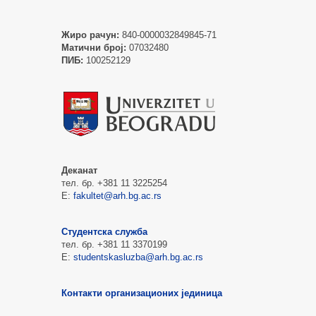
Жиро рачун:
840-0000032849845-71
Матични број:
07032480
ПИБ:
100252129
Деканат
тел. бр. +381 11 3225254
Е:
fakultet@arh.bg.ac.rs
Студентска служба
тел. бр. +381 11 3370199
Е:
studentskasluzba@arh.bg.ac.rs
Контакти организационих јединица