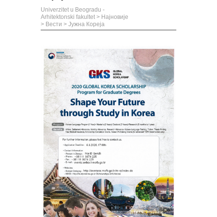
Univerzitet u Beogradu -
Arhitektonski fakultet
>
Најновије
>
Вести
>
Јужна Кореја