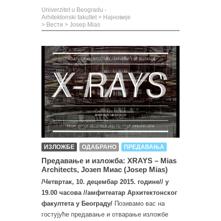
Univerzitet u Beogradu -
Arhitektonski fakultet
>
Најновије
>
Вести
>
Josep Mias
ИЗЛОЖБЕ
ОДАБРАНО
ПРЕДАВАЊА
Предавање и изложба: XRAYS – Mias
Architects, Јозеп Миас (Josep Mias)
/Четвртак, 10. децембар 2015. године// у
19.00 часова //амфитеатар Архитектонског
факултета у Београду/
Позивамо вас на
гостујуће предавање и отварање изложбе