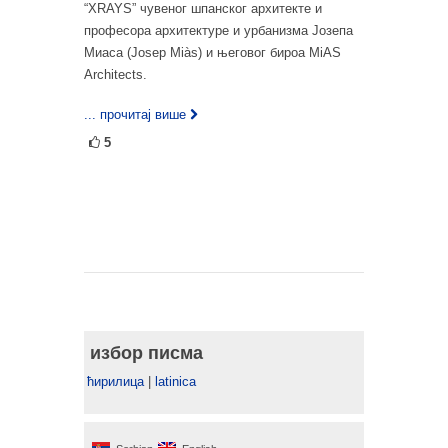
“XRAYS” чувеног шпанског архитекте и
професора архитектуре и урбанизма Jозепа
Миаса (Josep Miàs) и његовог бироа MiAS
Architects.
... прочитај више
5
избор писма
ћирилица
|
latinica