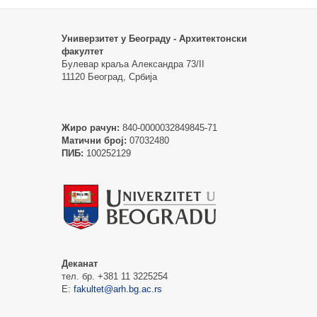
Универзитет у Београду - Архитектонски
факултет
Булевар краља Александра 73/II
11120 Београд, Србија
Жиро рачун:
840-0000032849845-71
Матични број:
07032480
ПИБ:
100252129
Деканат
тел. бр. +381 11 3225254
Е:
fakultet@arh.bg.ac.rs