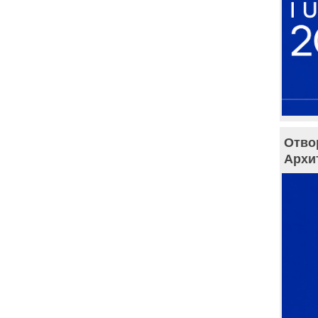
Отво
Архи