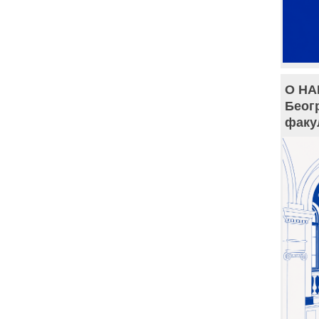
О НА
Беог
факу