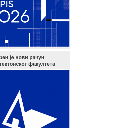
рен је нови рачун
тектонског факултета