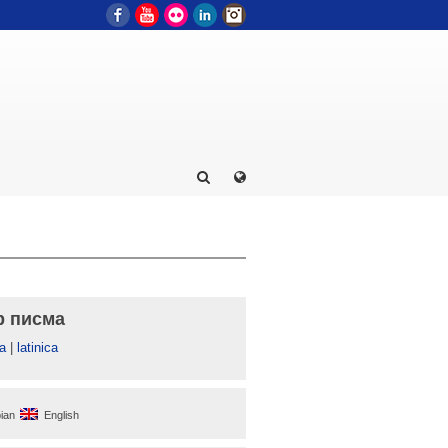
Facebook
YouTube
Flickr
LinkedIn
Instagram
р писма
а
|
latinica
ian
English