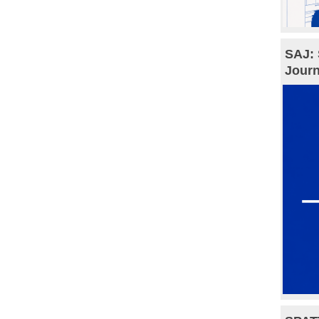
SAJ: 
Journ