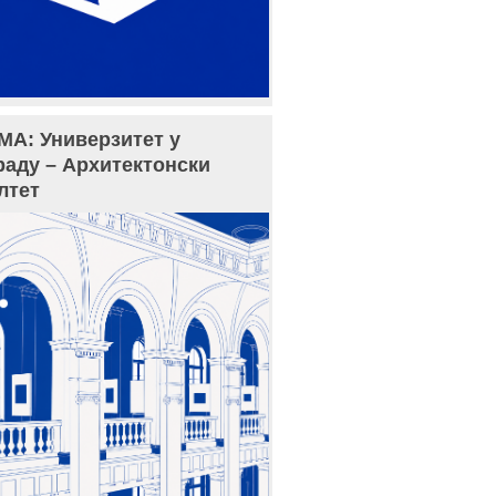
МА: Универзитет у
раду – Архитектонски
лтет