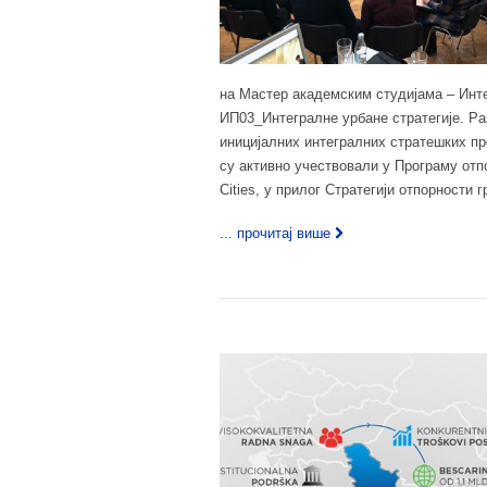
на Мастер академским студијама – Инт
ИП03_Интегралне урбане стратегије. Ра
иницијалних интегралних стратешких пр
су активно учествовали у Програму отпо
Cities, у прилог Стратегији отпорности 
... прочитај више