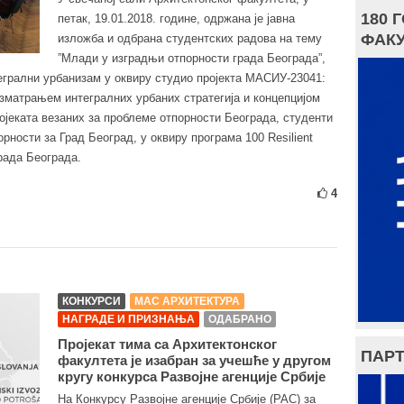
180 
петак, 19.01.2018. године, одржана је јавна
ФАКУ
изложба и одбрана студентских радова на тему
”Млади у изградњи отпорности града Београда”,
егрални урбанизам у оквиру студио пројекта МАСИУ-23041:
зматрањем интегралних урбаних стратегија и концепцијом
ојеката везаних за проблеме отпорности Београда, студенти
рности за Град Београд, у оквиру програма 100 Resilient
града Београда.
4
КОНКУРСИ
МАС АРХИТЕКТУРА
НАГРАДЕ И ПРИЗНАЊА
ОДАБРАНО
Пројекат тима са Архитектонског
ПАРТ
факултета је изабран за учешће у другом
кругу конкурса Развојне агенције Србије
На Конкурсу Развојне агенције Србије (РАС) за