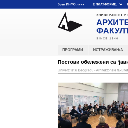
брзи ИНФО линк
E ПЛАТФОРМЕ:
УНИВЕРЗИТЕТ У
АРХИТ
ФАКУЛ
ПРОГРАМИ
ИСТРАЖИВАЊА
Постови обележени са ‘јав
Univerzitet u Beogradu - Arhitektonski fakultet