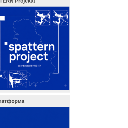
TERN Projekat
латформа