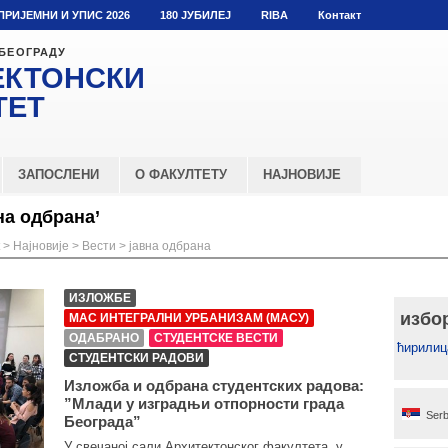
ПРИЈЕМНИ И УПИС 2026
180 ЈУБИЛЕЈ
RIBA
Контакт
 БЕОГРАДУ
ЕКТОНСКИ
ТЕТ
ЗАПОСЛЕНИ
О ФАКУЛТЕТУ
НАЈНОВИЈЕ
на одбрана’
>
Најновије
>
Вести
>
јавна одбрана
ИЗЛОЖБЕ
избо
МАС ИНТЕГРАЛНИ УРБАНИЗАМ (МАСУ)
ОДАБРАНО
СТУДЕНТСКЕ ВЕСТИ
ћирилиц
СТУДЕНТСКИ РАДОВИ
Изложбa и одбранa студентских радова:
”Млади у изградњи отпорности града
Serb
Београда”
У свечаној сали Архитектонског факултета, у