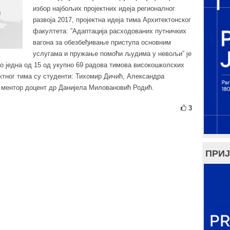
избор најбољих пројектних идеја регионалног
развоја 2017, пројектна идеја тима Архитектонског
факултета: ”Адаптација расходованих путничких
вагона за обезбеђивање приступа основним
услугама и пружање помоћи људима у невољи” је
ао једна од 15 од укупно 69 радова тимова високошколских
ектног тима су студенти: Тихомир Дичић, Александра
ментор доцент др Данијела Миловановић Родић.
3
ПРИЈ