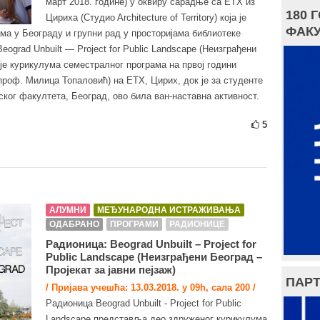
март 2018. године) у оквиру сарадње са ЕТХ из
180 
Цириха (Студиo Architecture of Territory) која је
ФАКУ
ма у Београду и групни рад у просторијама библиотеке
ograd Unbuilt — Project for Public Landscape (Неизграђени
о је курикулума семестралног програма на првој години
y (проф. Милица Топаловић) на ЕТХ, Цирих, док је за студенте
ског факултета, Београд, ово била ван-наставна активност.
5
АЛУМНИ
МЕЂУНАРОДНА ИСТРАЖИВАЊА
ОДАБРАНО
ПРОГРАМИ
РАДИОНИЦЕ
Радионица: Beograd Unbuilt – Project for
Public Landscape (Неизграђени Београд –
Пројекат за јавни пејзаж)
ПАРТ
/ Пријава учешћа: 13.03.2018. у 09h, сала 200 /
Радионица Beograd Unbuilt - Project for Public
Landscape представља део здруженог курикулума