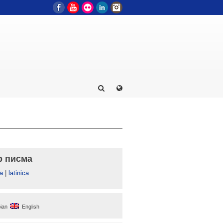
Facebook
YouTube
Flickr
LinkedIn
Instagram
р писма
а
|
latinica
ian
English