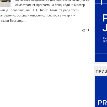
семестралног програма на првој години Мастер
. Милица Топаловић) на ETH, Цирих. Тежиште рада током
аг зелених острва и отворених простора унутар и у
 ткива Београда...
11
ПРИЈ