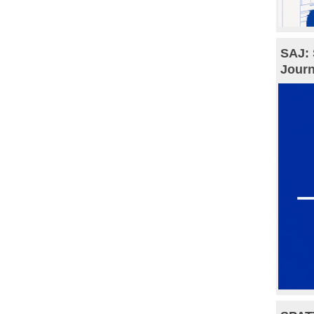
SAJ: 
Journ