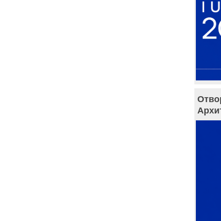
Отво
Архи