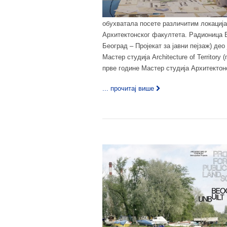
обухватала посете различитим локација
Архитектонског факултета. Радионица Be
Београд – Пројекат за јавни пејзаж) де
Мастер студија Architecture of Territor
прве године Мастер студија Архитектон
... прочитај више