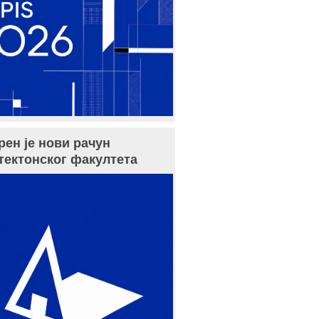
рен је нови рачун
тектонског факултета