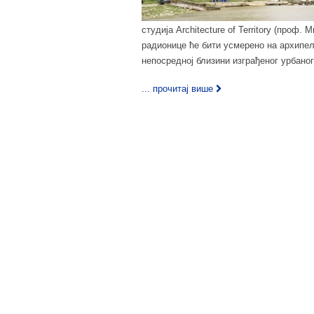
студија Architecture of Territory (проф
радионице ће бити усмерено на архипел
непосредној близини изграђеног урбаног
... прочитај више