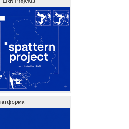
TERN Projekat
латформа