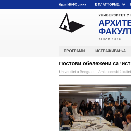
брзи ИНФО линк
E ПЛАТФОРМЕ:
УНИВЕРЗИТЕТ У
АРХИТ
ФАКУЛ
ПРОГРАМИ
ИСТРАЖИВАЊА
Постови обележени са ‘ист
Univerzitet u Beogradu - Arhitektonski fakultet