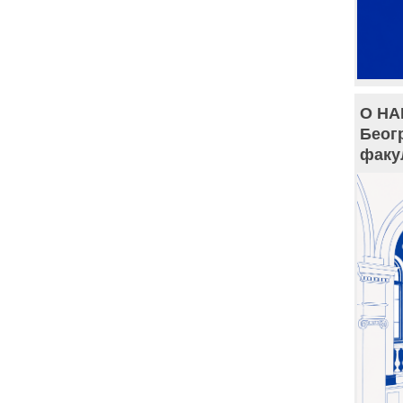
О НА
Беог
факу