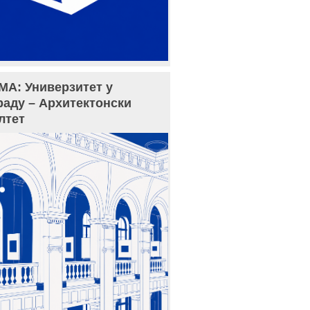
МА: Универзитет у
раду – Архитектонски
лтет