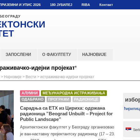
ПРИЈЕМНИ И УПИС 2026
180 ЈУБИЛЕЈ
RIBA
Контакт
 БЕОГРАДУ
ЕКТОНСКИ
ТЕТ
ЗАПОСЛЕНИ
О ФАКУЛТЕТУ
НАЈНОВИЈЕ
раживачко-идејни пројекат’
>
Најновије
>
Вести
>
истраживачко-идејни пројекат
АЛУМНИ
МЕЂУНАРОДНА ИСТРАЖИВАЊА
избо
ОДАБРАНО
ПРОГРАМИ
РАДИОНИЦЕ
Сарадња са ЕТХ из Цириха: одржана
ћирилиц
радионица ”Beograd Unbuilt – Project for
Public Landscape”
Архитектонски факултет у Београду организовао
Serb
је ван-наставну пројектантску радионицу (17 – 23.