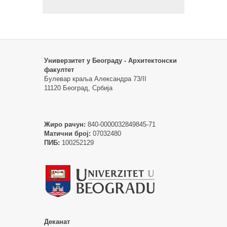
Универзитет у Београду - Архитектонски
факултет
Булевар краља Александра 73/II
11120 Београд, Србија
Жиро рачун:
840-0000032849845-71
Матични број:
07032480
ПИБ:
100252129
Деканат