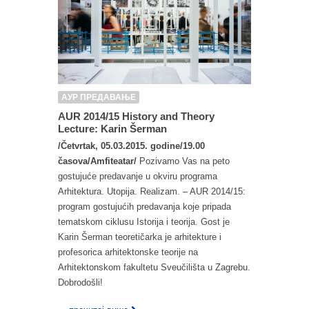
АУР ПРЕДАВАЊЕ
AUR 2014/15 History and Theory
Lecture: Karin Šerman
/Četvrtak, 05.03.2015. godine/19.00
časova/Amfiteatar/
Pozivamo Vas na peto
gostujuće predavanje u okviru programa
Arhitektura. Utopija. Realizam. – AUR 2014/15:
program gostujućih predavanja koje pripada
tematskom ciklusu Istorija i teorija. Gost je
Karin Šerman teoretičarka je arhitekture i
profesorica arhitektonske teorije na
Arhitektonskom fakultetu Sveučilišta u Zagrebu.
Dobrodošli!