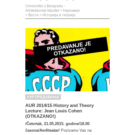
Univerzitet u Beogradu -
Arhitektonski fakultet
>
Најновије
>
Вести
>
Историја и теорија
АУР ПРЕДАВАЊЕ
AUR 2014/15 History and Theory
Lecture: Jean Louis Cohen
(OTKAZANO!)
/Četvrtak, 21.05.2015. godine/18.00
časova/Amfiteatar/
Pozivamo Vas na