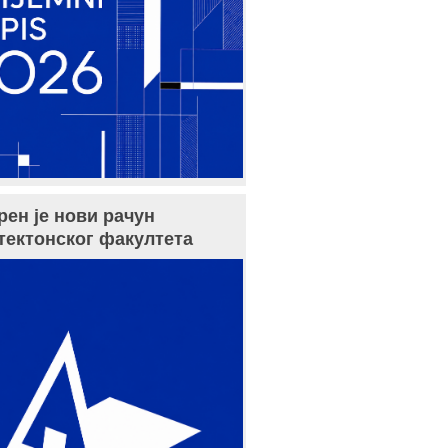
рен је нови рачун
тектонског факултета