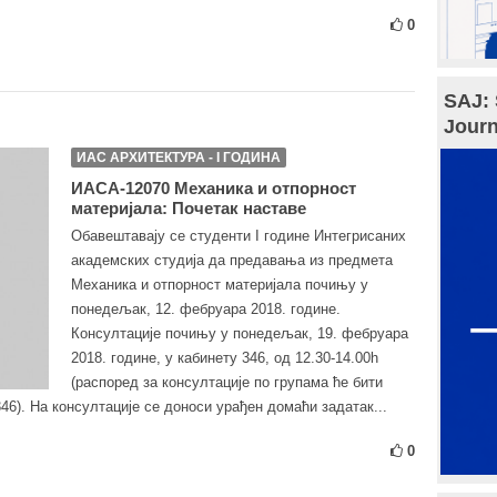
0
SAJ: 
Journ
ИАС АРХИТЕКТУРА - I ГОДИНА
ИАСА-12070 Механика и отпорност
материјала: Почетак наставе
Обавештавају се студенти I године Интегрисаних
академских студија да предавања из предмета
Механика и отпорност материјала почињу у
понедељак, 12. фебруара 2018. године.
Консултације почињу у понедељак, 19. фебруара
2018. године, у кабинету 346, од 12.30-14.00h
(распоред за консултације по групама ће бити
346). На консултације се доноси урађен домаћи задатак...
0