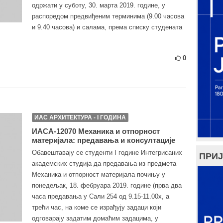
одржати у суботу, 30. марта 2019. године, у
распоредом предвиђеним терминима (9.00 часова
и 9.40 часова) и салама, према списку студената
0
ИАС АРХИТЕКТУРА - I ГОДИНА
ИАСА-12070 Механика и отпорност
материјала: предавања и консултације
Обавештавају се студенти I године Интегрисаних
ПРИЈ
академских студија да предавања из предмета
Механика и отпорност материјала почињу у
понедељак, 18. фебруара 2019. године (прва два
часа предавања у Сали 254 од 9.15-11.00х, а
трећи час, на коме се израђују задаци који
одговарају задатим домаћим задацима, у