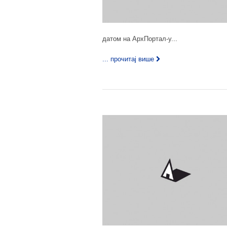
датом на АрхПортал-у...
... прочитај више