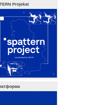
TERN Projekat
латформа