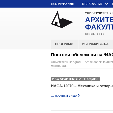
брзи ИНФО линк
E ПЛАТФОРМЕ:
УНИВЕРЗИТЕТ У
АРХИТ
ФАКУЛ
ПРОГРАМИ
ИСТРАЖИВАЊА
Постови обележени са ‘ИАС
Univerzitet u Beogradu - Arhitektonski fakultet
материјала
ИАС АРХИТЕКТУРА - I ГОДИНА
ИАСА-12070 – Механика и отпорн
... прочитај више