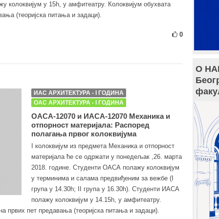
жу колоквијум у 15h, у амфитеатру. Колоквијум обухвата
ања (теоријска питања и задаци).
0
О НА
Беог
факу
ИАС АРХИТЕКТУРА - I ГОДИНА
ОАС АРХИТЕКТУРА - I ГОДИНА
ОАСА-12070 и ИАСА-12070 Механика и
отпорност материјала: Распоред
полагања првог колоквијума
I колоквијум из предмета Механика и отпорност
материјала ће се одржати у понедељак ,26. марта
2018. године. Студенти ОАСА полажу колоквијум
у терминима и салама предвиђеним за вежбе (I
група у 14.30h; II група у 16.30h). Студенти ИАСА
полажу колоквијум у 14.15h, у амфитеатру.
на првих пет предавања (теоријска питања и задаци).