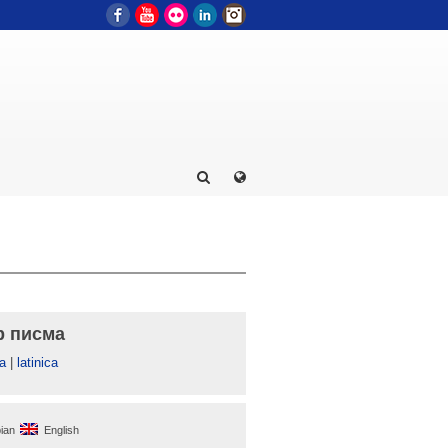
Facebook
YouTube
Flickr
LinkedIn
Instagram
р писма
а
|
latinica
ian
English