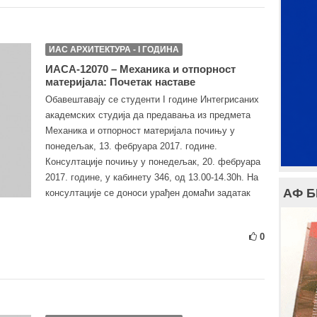
ИАС АРХИТЕКТУРА - I ГОДИНА
ИАСА-12070 – Механика и отпорност
материјала: Почетак наставе
Обавештавају се студенти I године Интегрисаних
академских студија да предавања из предмета
Механика и отпорност материјала почињу у
понедељак, 13. фебруара 2017. године.
Консултације почињу у понедељак, 20. фебруара
2017. године, у кабинету 346, од 13.00-14.30h. На
АФ 
консултације се доноси урађен домаћи задатак
0