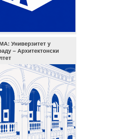
МА: Универзитет у
раду – Архитектонски
лтет