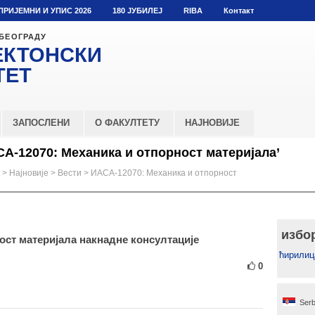
ПРИЈЕМНИ И УПИС 2026
180 ЈУБИЛЕЈ
RIBA
Контакт
 БЕОГРАДУ
ЕКТОНСКИ
ТЕТ
ЗАПОСЛЕНИ
О ФАКУЛТЕТУ
НАЈНОВИЈЕ
А-12070: Механика и отпорност материјала’
>
Најновије
>
Вести
>
ИАСА-12070: Механика и отпорност
избо
ост материјала накнадне консултације
ћирилиц
0
Serb