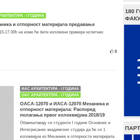
180 
РХИТЕКТУРА - I ГОДИНА
ФАКУ
ника и отпорност материјала предавање
.15-17.00h на коме ће бити изложени примери испитних
0
ИАС АРХИТЕКТУРА - I ГОДИНА
ОАС АРХИТЕКТУРА - I ГОДИНА
ОАСА-12070 и ИАСА-12070 Механика и
отпорност материјала: Распоред
полагања првог колоквијума 2018/19
Обавештавају се студенти I године Основних и
ПАРТ
Интегрисаних академских студија да ће се 1.
колоквијум из Механике и отпорности материјала