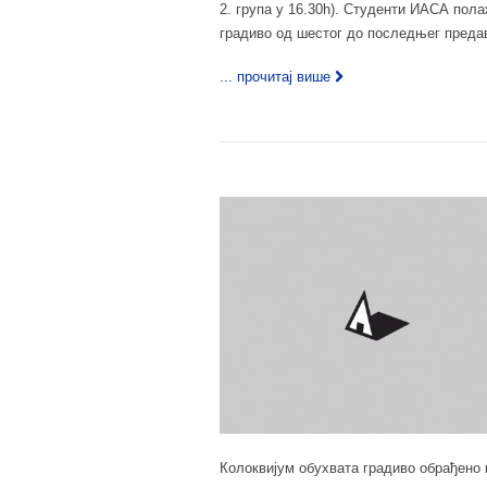
2. група у 16.30h). Студенти ИАСА пола
градиво од шестог до последњег предав
... прочитај више
Колоквијум обухвата градиво обрађено 