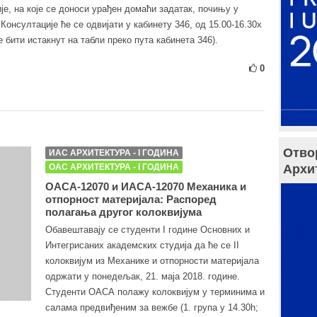
је, на које се доноси урађен домаћи задатак, почињу у
Консултације ће се одвијати у кабинету 346, од 15.00-16.30х
 бити истакнут на табли преко пута кабинета 346).
0
Отво
ИАС АРХИТЕКТУРА - I ГОДИНА
ОАС АРХИТЕКТУРА - I ГОДИНА
Архи
ОАСА-12070 и ИАСА-12070 Механика и
отпорност материјала: Распоред
полагања другог колоквијума
Обавештавају се студенти I године Основних и
Интегрисаних академских студија да ће се II
колоквијум из Механике и отпорности материјала
одржати у понедељак, 21. маја 2018. године.
Студенти ОАСА полажу колоквијум у терминима и
салама предвиђеним за вежбе (1. група у 14.30h;