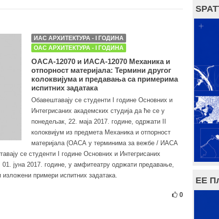
SPAT
ИАС АРХИТЕКТУРА - I ГОДИНА
ОАС АРХИТЕКТУРА - I ГОДИНА
ОАСА-12070 и ИАСА-12070 Механика и
отпорност материјала: Термини другог
колоквијума и предавања са примерима
испитних задатака
Обавештавају се студенти I године Основних и
Интегрисаних академских студија да ће се у
понедељак, 22. маја 2017. године, одржати II
колоквијум из предмета Механика и отпорност
материјала (ОАСА у терминима за вежбе / ИАСА
тавају се студенти I године Основних и Интегрисаних
, 01. јуна 2017. године, у амфитеатру одржати предавање,
ти изложени примери испитних задатака.
ЕЕ П
0