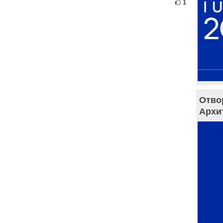
1
Отво
Архи