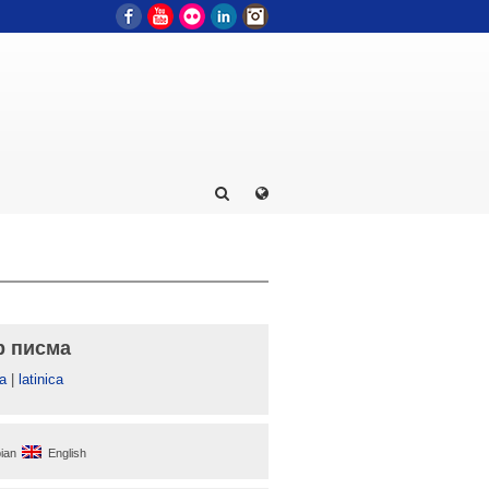
Facebook
YouTube
Flickr
LinkedIn
Instagram
р писма
а
|
latinica
ian
English