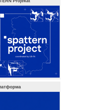
TERN Projekat
латформа