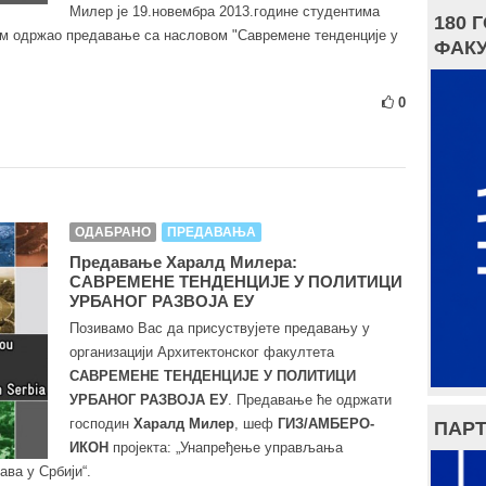
Милер је 19.новембра 2013.године студентима
180 
м одржао предавање са насловом "Савремене тенденције у
ФАКУ
0
ОДАБРАНО
ПРЕДАВАЊА
Предавање Харалд Милера:
САВРЕМЕНЕ ТЕНДЕНЦИЈЕ У ПОЛИТИЦИ
УРБАНОГ РАЗВОЈА ЕУ
Позивамо Вас да присуствујете предавању у
организацији Архитектонског факултета
САВРЕМЕНЕ ТЕНДЕНЦИЈЕ У ПОЛИТИЦИ
УРБАНОГ РАЗВОЈА ЕУ
. Предавање ће одржати
господин
Харалд Милер
, шеф
ГИЗ/АМБЕРО-
ПАРТ
ИКОН
пројекта: „Унапређење управљања
ва у Србији“.