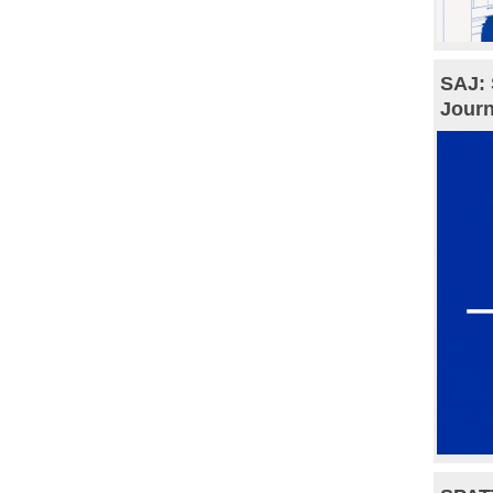
SAJ: 
Journ