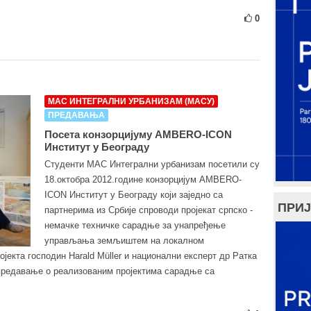
0
МАС ИНТЕГРАЛНИ УРБАНИЗАМ (МАСУ)
ПРЕДАВАЊА
Посета конзорцијуму AMBERO-ICON
Институт у Београду
Студенти МАС Интегрални урбанизам посетили су
18.октобра 2012.године конзорцијум AMBERO-
ICON Институт у Београду који заједно са
ПРИЈ
партнерима из Србије спроводи пројекат српско -
немачке техничке сарадње за унапређење
управљања земљиштем на локалном
јекта господин Harald Müller и национални експерт др Ратка
предавање о реализованим пројектима сарадње са