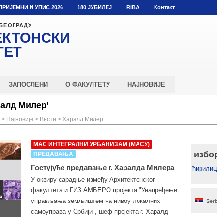
ПРИЈЕМНИ И УПИС 2026
180 ЈУБИЛЕЈ
RIBA
Контакт
 БЕОГРАДУ
ЕКТОНСКИ
ТЕТ
ЗАПОСЛЕНИ
О ФАКУЛТЕТУ
НАЈНОВИЈЕ
ралд Милер’
>
Најновије
>
Вести
>
Харалд Милер
МАС ИНТЕГРАЛНИ УРБАНИЗАМ (МАСУ)
избо
ПРЕДАВАЊА
Гостујуће предавање г. Харалда Милера
ћирилиц
У оквиру сарадње између Архитектонског
факултета и ГИЗ АМБЕРО пројекта "Унапређење
управљања земљиштем на нивоу локалних
Serb
самоуправа у Србији", шеф пројекта г. Харалд