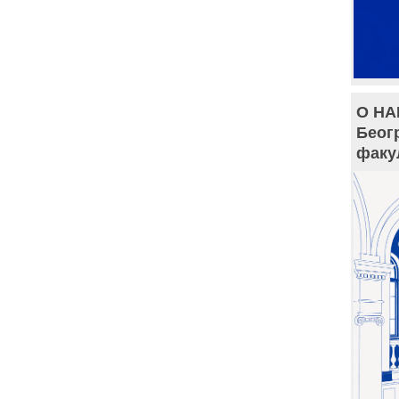
О НА
Беог
факу