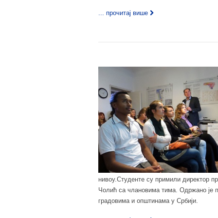
... прочитај више
нивоу.Студенте су примили директор про
Чолић са члановима тима. Одржано је 
градовима и општинама у Србији.