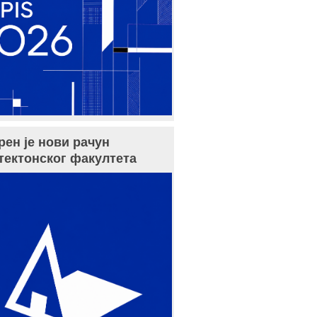
рен је нови рачун
тектонског факултета