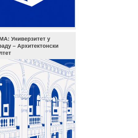
МА: Универзитет у
раду – Архитектонски
лтет