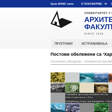
брзи ИНФО линк
E ПЛАТФОРМЕ:
УНИВЕРЗИТЕТ У
АРХИТ
ФАКУЛ
ПРОГРАМИ
ИСТРАЖИВАЊА
Постови обележени са ‘Ха
Univerzitet u Beogradu - Arhitektonski fakultet