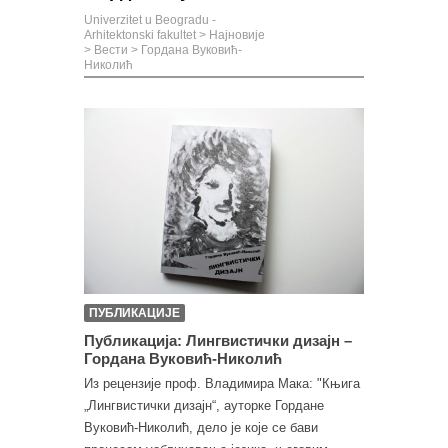
Univerzitet u Beogradu -
Arhitektonski fakultet
>
Најновије
>
Вести
>
Гордана Вуковић-
Николић
ПУБЛИКАЦИЈЕ
Публикација: Лингвистички дизајн –
Гордана Вуковић-Николић
Из рецензије проф. Владимира Мака: "Књига
„Лингвистички дизајн“, ауторке Гордане
Вуковић-Николић, дело је које се бави