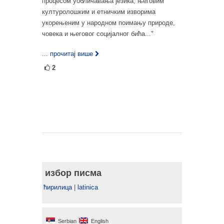
процесом уобличавања језика, његовим
културолошким и етничким изворима
укорењеним у народном поимању природе,
човека и његовог социјалног бића..."
... прочитај више
2
избор писма
ћирилица
|
latinica
Serbian
English