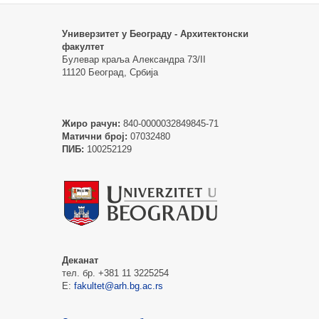
Универзитет у Београду - Архитектонски
факултет
Булевар краља Александра 73/II
11120 Београд, Србија
Жиро рачун:
840-0000032849845-71
Матични број:
07032480
ПИБ:
100252129
Деканат
тел. бр. +381 11 3225254
Е:
fakultet@arh.bg.ac.rs