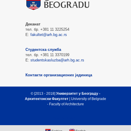
Деканат
тел. бр. +381 11 3225254
Е:
fakultet@arh.bg.ac.rs
Студентска служба
тел. бр. +381 11 3370199
Е:
studentskasluzba@arh.bg.ac.rs
Контакти организационих јединица
© [2013 - 2018]
Универзитет у Београду -
Архитектонски Факултет
| University of Belgrade
- Faculty of Architecture
Врх стране