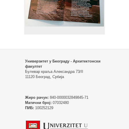
Универзитет у Београду - Архитектонски
факултет
Булевар краља Александра 73/II
11120 Београд, Србија
Жиро рачун:
840-0000032849845-71
Матични број:
07032480
ПИБ:
100252129