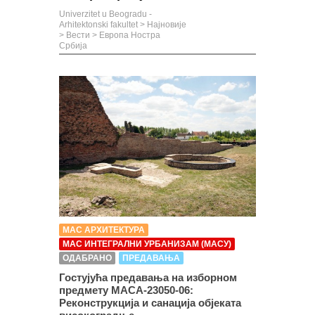
Univerzitet u Beogradu -
Arhitektonski fakultet
>
Најновије
>
Вести
>
Европа Ностра
Србија
МАС АРХИТЕКТУРА
МАС ИНТЕГРАЛНИ УРБАНИЗАМ (МАСУ)
ОДАБРАНО
ПРЕДАВАЊА
Гостујућа предавања на изборном
предмету МАСА-23050-06:
Реконструкција и санација објеката