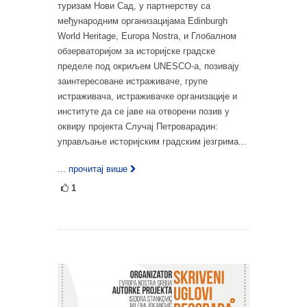
туризам Нови Сад, у партнерству са
међународним организацијама Edinburgh
World Heritage, Europa Nostra, и Глобалном
обзерваторијом за историјске градске
пределе под окриљем UNESCO-а, позивају
заинтересоване истраживаче, групе
истраживача, истраживачке организације и
институте да се јаве на отворени позив у
оквиру пројекта Случај Петроварадин:
управљање историјским градским језгрима...
... прочитај више
1