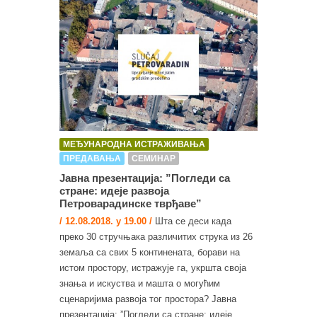
МЕЂУНАРОДНА ИСТРАЖИВАЊА
ПРЕДАВАЊА
СЕМИНАР
Јавна презентација: ”Погледи са
стране: идеје развоја
Петроварадинске тврђаве”
/ 12.08.2018. у 19.00 /
Шта се деси када
преко 30 стручњака различитих струка из 26
земаља са свих 5 континената, борави на
истом простору, истражује га, укршта своја
знања и искуства и машта о могућим
сценаријима развоја тог простора? Јавна
презентација: ”Погледи са стране: идеје