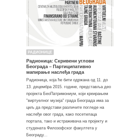
РАДИОНИЦЕ
Радионица: Скривени углови
Београда – Партиципативно
мапирање наслеђа града
Радионица, која ће бити одржана од 11. до
13. децембра 2015. године, представља део
пројекта БеоПатримониум, који креирањем
"виртуелног музеја" града Београда има за
циљ да представи различите погледе на
наслеђе овог града, како посетилаца
портала, тако и истраживача на пројекту и
студената Филозофског факултета у
Београду...