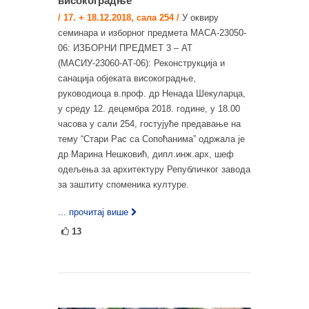
високоградње
/ 17. + 18.12.2018, сала 254 /
У оквиру
семинара и изборног предмета МАСА-23050-
06: ИЗБОРНИ ПРЕДМЕТ 3 – АТ
(МАСИУ-23060-АТ-06): Реконструкција и
санација објеката високоградње,
руководиоца в.проф. др Ненада Шекуларца,
у среду 12. децембра 2018. године, у 18.00
часова у сали 254, гостујуће предавање на
тему “Стари Рас са Сопоћанима” одржала је
др Марина Нешковић, дипл.инж.арх, шеф
одељења за архитектуру Републичког завода
за заштиту споменика културе.
... прочитај више
13