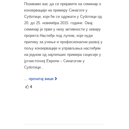
Позивамо вас да се пријавите на семинар о
конзервацији на примеру Синагоге у
Суботици, који ће се одржати у Суботици од
20. до 25. новембра 2015. године. Овај
семинар је први у низу активности у оквиру
пројекта Наслеђе под лупом, који нуди
прилику за учење и професионални развој у
пољу конзервације и управљања наслеђем
на једном од најлепших примера сецесије у
југоисточној Европи – Синагогом у
Суботици...
... прочитај више
4