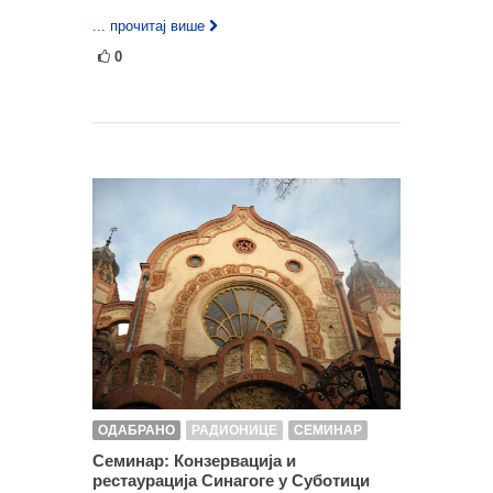
... прочитај више
0
ОДАБРАНО
РАДИОНИЦЕ
СЕМИНАР
Семинар: Конзервација и
рестаурација Синагоге у Суботици