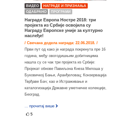
ВИДЕО
НАГРАДЕ И ПРИЗНАЊА
ОДАБРАНО
ПРОГРАМИ
Награде Европа Ностре 2018: три
пројекта из Србије освојила су
Награду Европске уније за културно
наслеђе!
/ Свечана додела награда: 22.06.2018. /
Први пут од како је награда покренута пре 16
година, међу овогодишњим добитницима
нашла су се чак три пројекта из Србије:
Пројекат обнове Павиљона Кнеза Милоша у
Буковичкој Бањи, Аранђеловац; Конзервација
Тврђаве Бач; као и Истраживање и
каталогизација Државне уметничке колекције,
Београд.
... прочитај више
5