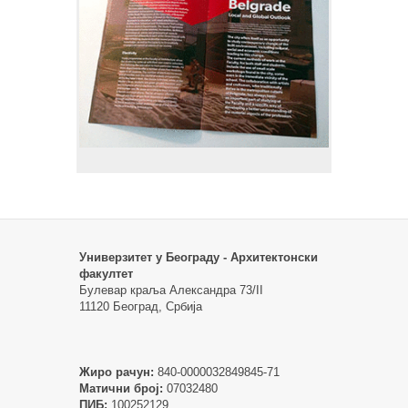
Универзитет у Београду - Архитектонски
факултет
Булевар краља Александра 73/II
11120 Београд, Србија
Жиро рачун:
840-0000032849845-71
Матични број:
07032480
ПИБ:
100252129