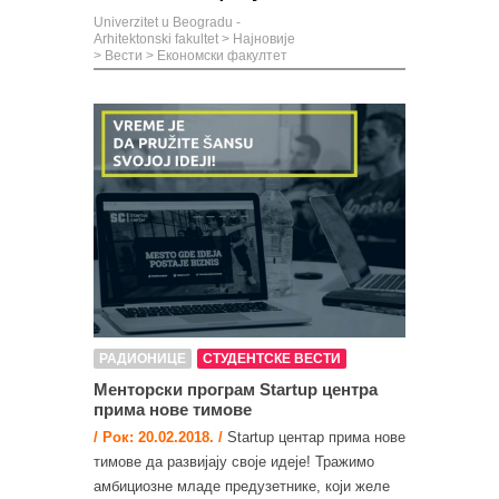
Univerzitet u Beogradu -
Arhitektonski fakultet
>
Најновије
>
Вести
>
Економски факултет
РАДИОНИЦЕ
СТУДЕНТСКЕ ВЕСТИ
Менторски програм Startup центра
прима нове тимове
/ Рок: 20.02.2018. /
Startup центар прима нове
тимове да развијају своје идеје! Тражимо
амбициозне младе предузетнике, који желе