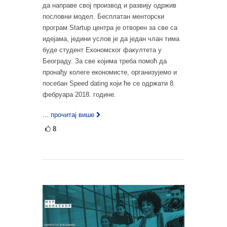
да направе свој производ и развију одржив
пословни модел. Бесплатан менторски
програм Startup центра је отворен за све са
идејама, једини услов је да један члан тима
буде студент Економског факултета у
Београду. За све којима треба помоћ да
пронађу колеге економисте, организујемо и
посебан Speed dating који ће се одржати 8.
фебруара 2018. године.
... прочитај више
8