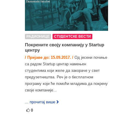
РАДИОНИЦЕ
СТУДЕНТСКЕ ВЕСТИ
Покрените своју компанију у Startup
центру
/ Пријаве до: 15.09.2017. /
Од јесени почиње
са радом Startup центар намењен
студентима који желе да закораче у свет
предузетништва. Реч је о бесплатном
програму који ће помоћи младима да покрену
своје компаније...
... прочитај више
0