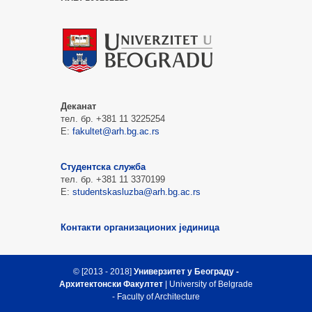
Деканат
тел. бр. +381 11 3225254
Е:
fakultet@arh.bg.ac.rs
Студентска служба
тел. бр. +381 11 3370199
Е:
studentskasluzba@arh.bg.ac.rs
Контакти организационих јединица
© [2013 - 2018]
Универзитет у Београду -
Архитектонски Факултет
| University of Belgrade
- Faculty of Architecture