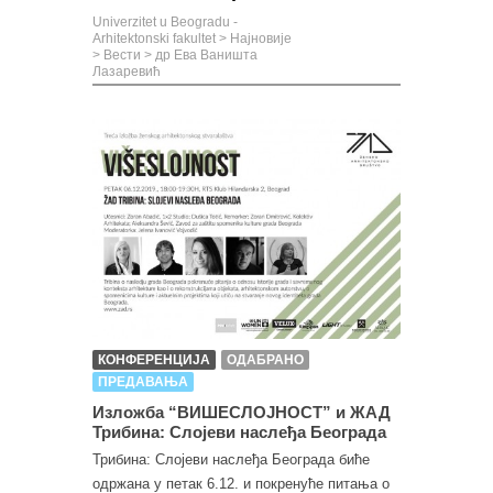
Univerzitet u Beogradu -
Arhitektonski fakultet
>
Најновије
>
Вести
>
др Ева Ваништа
Лазаревић
КОНФЕРЕНЦИЈА
ОДАБРАНО
ПРЕДАВАЊА
Изложба “ВИШЕСЛОЈНОСТ” и ЖАД
Трибина: Слојеви наслеђа Београда
Трибина: Слојеви наслеђа Београда биће
одржана у петак 6.12. и покренуће питања о