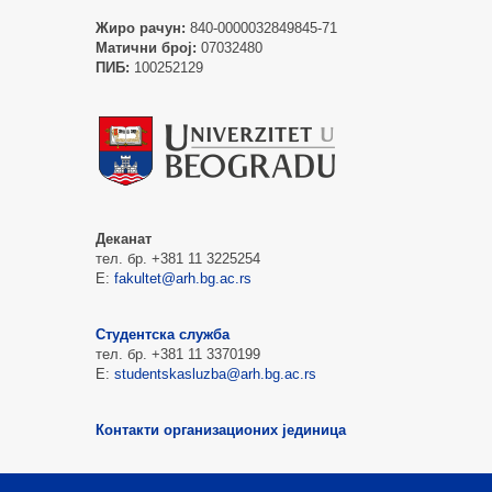
Жиро рачун:
840-0000032849845-71
Матични број:
07032480
ПИБ:
100252129
Деканат
тел. бр. +381 11 3225254
Е:
fakultet@arh.bg.ac.rs
Студентска служба
тел. бр. +381 11 3370199
Е:
studentskasluzba@arh.bg.ac.rs
Контакти организационих јединица