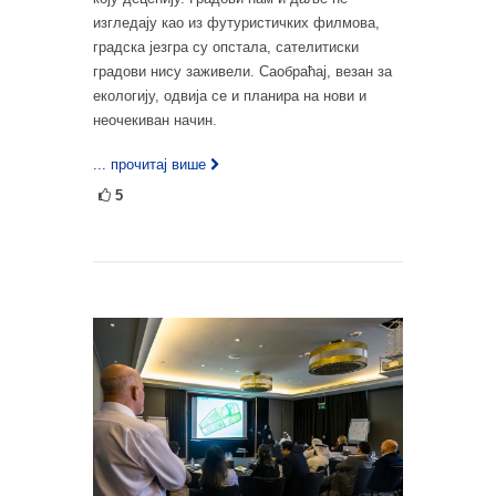
изгледају као из футуристичких филмова,
градска језгра су опстала, сателитиски
градови нису заживели. Саобраћај, везан за
екологију, одвија се и планира на нови и
неочекиван начин.
... прочитај више
5