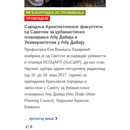
МЕЂУНАРОДНА ИСТРАЖИВАЊА
ПРОМОЦИЈЕ
Сарадња Архитектонског факултета
са Саветом за урбанистичко
планирање Абу Дабија и
Универзитетом у Абу Дабију
Професорка Ева Ваништа Лазаревић
изабрана је од Светске асоцијације урбаниста
и планера ИСОЦАРП (ISoCaRP), да као члан
Научног одбора одржи петодневну радионицу
(од 15. до 19. маја 2017. године) за
припаднике Краљевске породице и
запослене у Савету за Урбанистичко
планирање Абу Дабија (Abu Dhabi Urban
Planning Council), Уједњени Арапски
Емирати.
... прочитај више
6