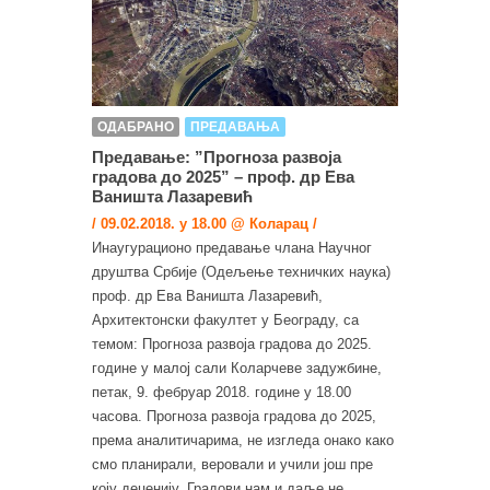
ОДАБРАНО
ПРЕДАВАЊА
Предавање: ”Прогноза развоја
градова до 2025” – проф. др Ева
Ваништа Лазаревић
/ 09.02.2018. у 18.00 @ Коларац /
Инаугурационо предавање члана Научног
друштва Србије (Одељење техничких наука)
проф. др Ева Ваништа Лазаревић,
Архитектонски факултет у Београду, са
темом: Прогноза развоја градова до 2025.
године у малој сали Коларчеве задужбине,
петак, 9. фебруар 2018. године у 18.00
часова. Прогноза развоја градова до 2025,
према аналитичарима, не изгледа онако како
смо планирали, веровали и учили још пре
коју деценију. Градови нам и даље не