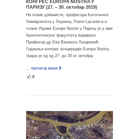
КОНГРЕС EUROPA NOSTRA У
ПАРИЗУ (27. – 30. октобар 2019)
На позив урбанисте, професора Католичког
Унвиерзитета у Леувену, Pierre Laconte-a и
члана Управе Europe Nostre у Паризу је у име
Архитектонског факултета боравила
Професор др Ева Ваништа Лазаревић.
Годишњи конгрес асоцијације Europa Nostra,
трајао је од од 27. до 30.ог октобра.
... прочитај више
0