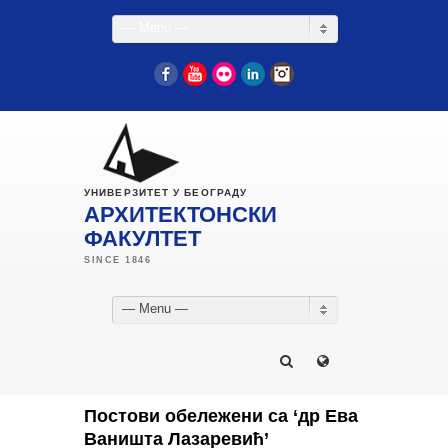
— Menu —
Facebook
YouTube
Flickr
LinkedIn
Instagram
УНИВЕРЗИТЕТ У БЕОГРАДУ
АРХИТЕКТОНСКИ
ФАКУЛТЕТ
— Menu —
Постови обележени са ‘др Ева
Ваништа Лазаревић’