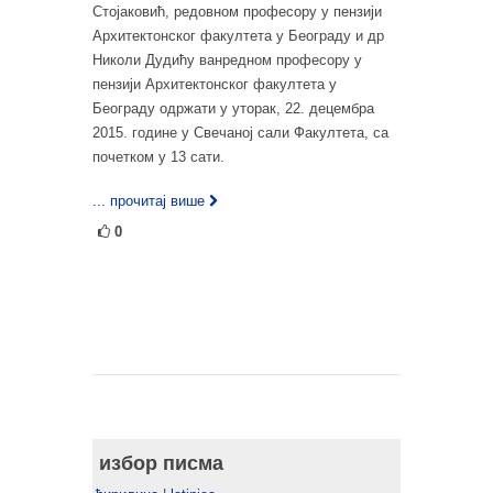
Стојаковић, редовном професору у пензији
Архитектонског факултета у Београду и др
Николи Дудићу ванредном професору у
пензији Архитектонског факултета у
Београду одржати у уторак, 22. децембра
2015. године у Свечаној сали Факултета, са
почетком у 13 сати.
... прочитај више
0
избор писма