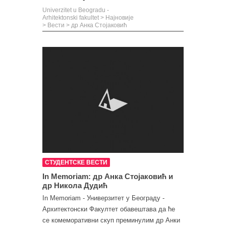
Univerzitet u Beogradu -
Arhitektonski fakultet
>
Најновије
>
Вести
>
др Анка Стојаковић
СТУДЕНТСКЕ ВЕСТИ
In Memoriam: др Анка Стојаковић и
др Никола Дудић
In Memoriam - Универзитет у Београду -
Архитектонски Факултет обавештава да ће
се комеморативни скуп преминулим др Анки