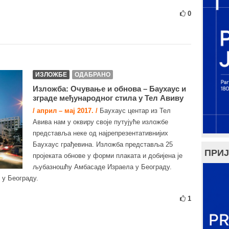
0
ИЗЛОЖБЕ
ОДАБРАНО
Изложба: Очување и обнова – Баухаус и
зграде међународног стила у Тел Авиву
/ април – мај 2017. /
Баухаус центар из Тел
Авива нам у оквиру своје путујуће изложбе
представља неке од најрепрезентативнијих
Баухаус грађевина. Изложба представља 25
ПРИЈ
пројеката обнове у форми плаката и добијена је
љубазношћу Амбасаде Израела у Београду.
 у Београду.
1