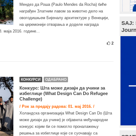
Мендез да Роша (Paulo Mendes da Rocha) биће
награђен Златним лавом за животно дело на
овогодишњем Бијеналу архитектуре у Венецији,
SAJ: 
на церемонији отварања и доделе награда
Journ
. маја 2016. године...
2
КОНКУРСИ
ОДАБРАНО
Конкурс: Шта може дизајн да учини за
избеглице (What Design Can Do Refugee
Challenge)
/ Рок за предају радова: 01. мај 2016. /
Холандска организација What Design Can Do (Шта
може дизајн да учини) је објавила међународни
конкурс којим би се помогло проналажењу
решења за избеглице које се суочавају са