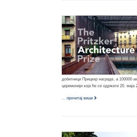
добитници Прицкер награде, а 100000 а
церемонији која ће се одржати 20. маја 2
... прочитај више