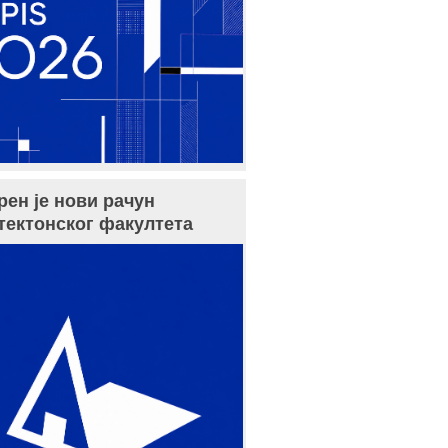
рен је нови рачун
тектонског факултета