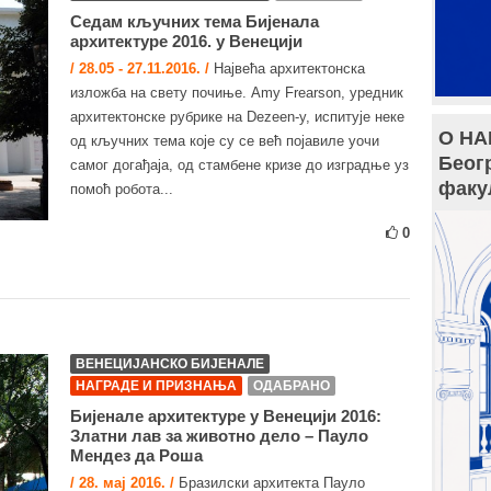
Седам кључних тема Бијенала
архитектуре 2016. у Венецији
/ 28.05 - 27.11.2016. /
Највећа архитектонска
изложба на свету почиње. Amy Frearson, уредник
архитектонске рубрике на Dezeen-у, испитује неке
О НА
од кључних тема које су се већ појавиле уочи
Беог
самог догађаја, од стамбене кризе до изградње уз
факу
помоћ робота...
0
ВЕНЕЦИЈАНСКО БИЈЕНАЛЕ
НАГРАДЕ И ПРИЗНАЊА
ОДАБРАНО
Бијенале архитектуре у Венецији 2016:
Златни лав за животно дело – Пауло
Мендез да Роша
/ 28. мај 2016. /
Бразилски архитекта Пауло