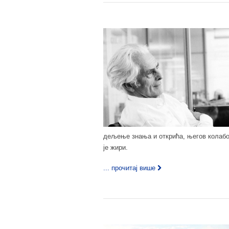
дељење знања и открића, његов колабо
је жири.
... прочитај више