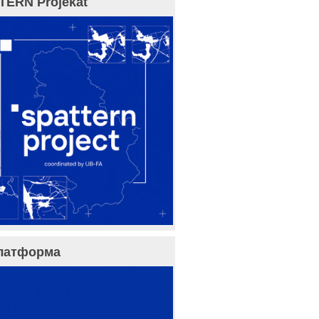
TERN Projekat
латформа