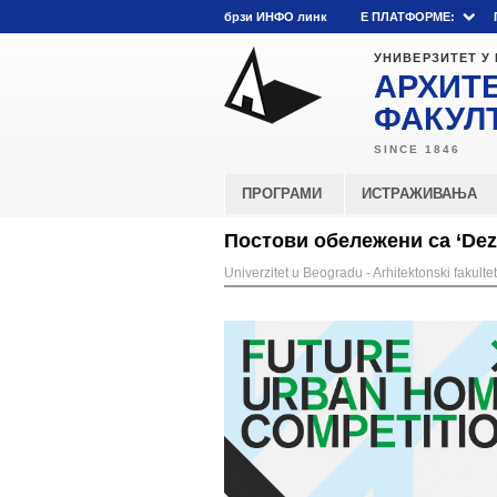
брзи ИНФО линк
E ПЛАТФОРМЕ:
УНИВЕРЗИТЕТ У
АРХИТ
ФАКУЛ
ПРОГРАМИ
ИСТРАЖИВАЊА
Постови обележени са ‘Dez
Univerzitet u Beogradu - Arhitektonski fakultet