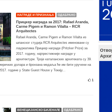
НАГРАДЕ И ПРИЗНАЊА
ОДАБРАНО
Прицкер награда за 2017: Rafael Aranda,
Carme Pigem и Ramon Vilalta – RCR
Arquitectes
Rafael Aranda, Carme Pigem и Ramon Vilalta из
шпанског студија RCR Arquitectes именовани су
лауреатима Прицкер награде (Pritzker Prize) за
Отво
2017. годину, најпрестижније награде у
Архи
архитектури. Троје каталанских архитеката су 39.
меричких долара и бронзана медаља ће им бити уручени на
017. године у State Guest House у Токију...
1
ВЕНЕЦИЈАНСКО БИЈЕНАЛЕ
ОДАБРАНО