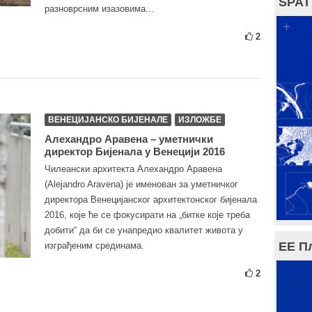
SPAT
разноврсним изазовима...
2
ВЕНЕЦИЈАНСКО БИЈЕНАЛЕ
ИЗЛОЖБЕ
Алехандро Аравена – уметнички
директор Бијенала у Венецији 2016
Чилеански архитекта Алехандро Аравена
(Alejandro Aravena) је именован за уметничког
директора Венецијанског архитектонског бијенала
2016, које ће се фокусирати на „битке које треба
добити“ да би се унапредио квалитет живота у
ЕЕ П
изграђеним срединама.
2