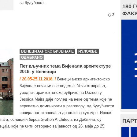
за будућност.
180 
ФАКУ
2
ВЕНЕЦИЈАНСКО БИЈЕНАЛЕ
ИЗЛОЖБЕ
ОДАБРАНО
Пет кључних тема Бијенала архитектуре
2018. у Венецији
/ 26.05-25.11.2018. /
Венецијанско архитектонско
бијенале почиње ове недеље. Уочи отварања,
уредник архитектонске рубрике на Dezeen-у
Jessica Mairs даје поглед на неке од тема које ће
вероватно доминирати у разговору, од будућности
социјалног становања до cruising културе. Ирске
mara, оснивачи бироа Grafton Architects из Даблина, су
ПАРТ
цији, које ће бити отворено за јавност од 26. маја до 25.