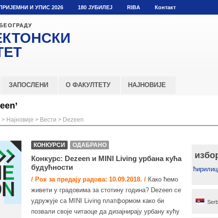
ПРИЈЕМНИ И УПИС 2026
180 ЈУБИЛЕЈ
RIBA
Контакт
 БЕОГРАДУ
ЕКТОНСКИ
ТЕТ
ЗАПОСЛЕНИ
О ФАКУЛТЕТУ
НАЈНОВИЈЕ
een’
>
Најновије
>
Вести
>
Dezeen
КОНКУРСИ
ОДАБРАНО
избо
Конкурс: Dezeen и MINI Living урбана кућа
будућности
ћирилиц
/ Рок за предају радова: 10.09.2018. /
Како ћемо
живети у градовима за стотину година? Dezeen се
удружује са MINI Living платформом како би
Serb
позвали своје читаоце да дизајнирају урбану кућу