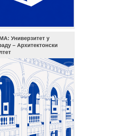
МА: Универзитет у
раду – Архитектонски
лтет