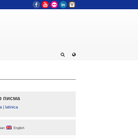
Facebook
YouTube
Flickr
LinkedIn
Instagram
р писма
а
|
latinica
ian
English