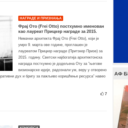
НАГРАДЕ И ПРИЗНАЊА
Фрај Ото (Frei Otto) постхумно именован
као лауреат Прицкер награде за 2015.
Немачки архитекта Фрај Ото (Frei Otto), који је
умро 9. марта ове године, проглашен је
лауреатом Прицкер награде (Притзкер Призе) за
2015. годину. Светски најбогатија архитектонска
награда постхумно је додељена Оту за ”његове
визионарске идеје, радознали ум, веру у отворено
АФ 
ративни дух и бригу за пажљиво коришћење ресурса” навео
7