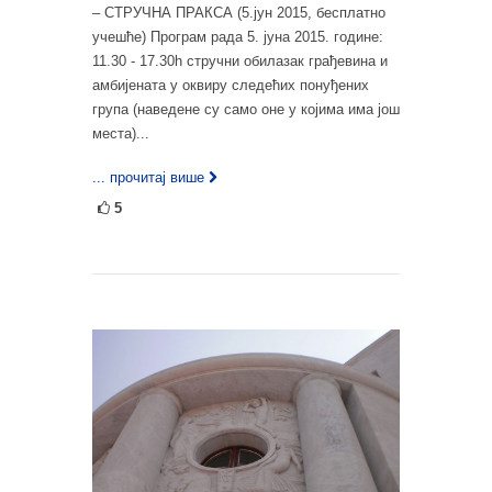
– СТРУЧНА ПРАКСА (5.јун 2015, бесплатно
учешће) Програм рада 5. јуна 2015. године:
11.30 - 17.30h стручни обилазак грађевина и
амбијената у оквиру следећих понуђених
група (наведене су само оне у којима има још
места)...
... прочитај више
5