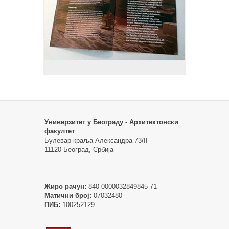
Универзитет у Београду - Архитектонски
факултет
Булевар краља Александра 73/II
11120 Београд, Србија
Жиро рачун:
840-0000032849845-71
Матични број:
07032480
ПИБ:
100252129