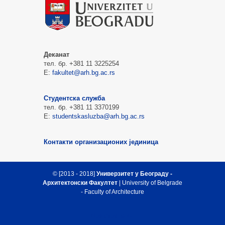
Деканат
тел. бр. +381 11 3225254
Е:
fakultet@arh.bg.ac.rs
Студентска служба
тел. бр. +381 11 3370199
Е:
studentskasluzba@arh.bg.ac.rs
Контакти организационих јединица
© [2013 - 2018]
Универзитет у Београду -
Архитектонски Факултет
| University of Belgrade
- Faculty of Architecture
Врх стране