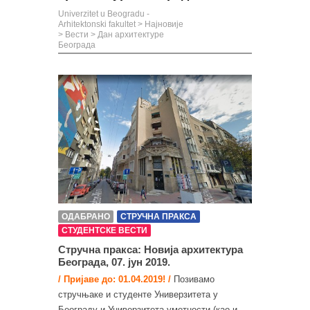
Univerzitet u Beogradu -
Arhitektonski fakultet
>
Најновије
>
Вести
>
Дан архитектуре
Београда
ОДАБРАНО
СТРУЧНА ПРАКСА
СТУДЕНТСКЕ ВЕСТИ
Стручна пракса: Новија архитектура
Београда, 07. јун 2019.
/ Пријаве до: 01.04.2019! /
Позивамо
стручњаке и студенте Универзитета у
Београду и Универзитета уметности (као и