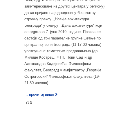
заинтересоване из других центара у региону)
да се пријаве на једнодневну бесплатну
стручну праксу ,,Новија архитектура
Београда'' у оквиру ,,Дана архитектуре'' који
се одржава 7. јуна 2019. године. Пракса се
састоји од три паралелне групне шетње по
централној зони Београда (11-17.00 часова)
употпуњене тематским предавањима (др
Милице Костреш, ФТН, Нови Сад и др
Александра Кадијевића, Филозофски
факултет, Београд) у амфитеатру „Георгије
Острогорски” Филозофског факултета (19-
21.30 часова).
... прочитај више
5