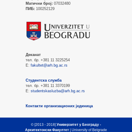
Матични број:
07032480
ПИБ:
100252129
Деканат
тел. бр. +381 11 3225254
Е:
fakultet@arh.bg.ac.rs
Студентска служба
тел. бр. +381 11 3370199
Е:
studentskasluzba@arh.bg.ac.rs
Контакти организационих јединица
© [2013 - 2018]
Универзитет у Београду -
Архитектонски Факултет
| University of Belgrade