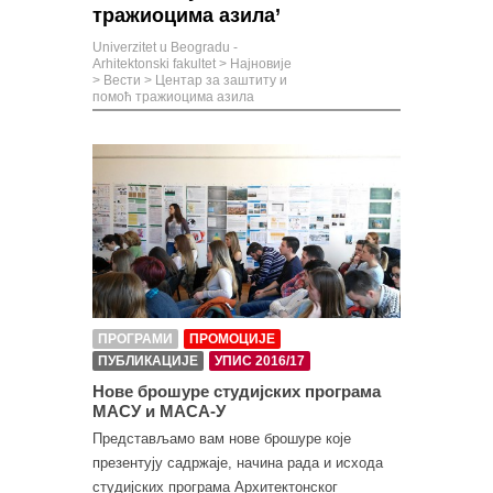
тражиоцима азила’
Univerzitet u Beogradu -
Arhitektonski fakultet
>
Најновије
>
Вести
>
Центар за заштиту и
помоћ тражиоцима азила
ПРОГРАМИ
ПРОМОЦИЈЕ
ПУБЛИКАЦИЈЕ
УПИС 2016/17
Нове брошуре студијских програма
МАСУ и МАСА-У
Представљамо вам нове брошуре које
презентују садржаје, начина рада и исхода
студијских програма Архитектонског