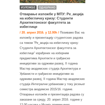
ИЗЛОЖБЕ
ОДАБРАНО
Отварање изложбе у МПУ: Ре_акција
на избегличку кризу: Студенти
Архитектонског факултета за
избеглице
/ 20. април 2016. у 12.00h /
Позивамо Вас на
изложбу и презентацију студентских радова
са темом “Ре_акција на избегличку кризу:
Студенти Архитектонског факултета за
избеглице” израђених на изборним
предметима Архитекти и грађанске
иницијативе за одрживи развој, II година
Мастер академских студија Архитектура и
Урбанисти и грађанске иницијативе за
одрживи развој, II година Мастер академских
студија Интегрални урбанизам у току јесењег
семестра академске 2015/16. године.
Отварање изложбе и презентација радова су
заказани за среду, 20. април 2016. године у
12.00 часова у Музеју примењених