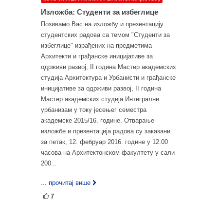
Изложба: Студенти за избеглице
Позивамо Вас на изложбу и презентацију
студентских радова са темом "Студенти за
избеглице" израђених на предметима
Архитекти и грађанске иницијативе за
одрживи развој, II година Мастер академских
студија Архитектура и Урбанисти и грађанске
иницијативе за одрживи развој, II година
Мастер академских студија Интегрални
урбанизам у току јесењег семестра
академске 2015/16. године. Отварање
изложбе и презентација радова су заказани
за петак, 12. фебруар 2016. године у 12.00
часова на Архитектонском факултету у сали
200...
... прочитај више
7