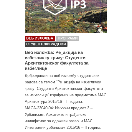
ВЕБ ИЗЛОЖБА
ПРОГРАМИ
СТУДЕНТСКИ РАДОВИ
Веб изложба: Ре_акција на
избегличку кризу: Студенти
Архитектонског факултета за
избеглице
Добродошли на веб изложбу студентских
радова са темом “Ре_акција на избегличку
кризу: Студенти Архитектонског факултета
за избеглице” израђених на предметима МАС
Архитектура 2015/16 – II година:
МАСА-23040-04: Изборни предмет 3 –
Урбанизам: Архитекте и грађанске
иницијативе за одрживи развој и МАС
Интегрални урбанизам 2015/16 – II година: