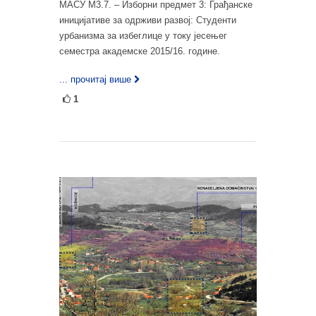
МАСУ М3.7. – Изборни предмет 3: Грађанске
иницијативе за одрживи развој: Студенти
урбанизма за избеглице у току јесењег
семестра академске 2015/16. године.
... прочитај више
1