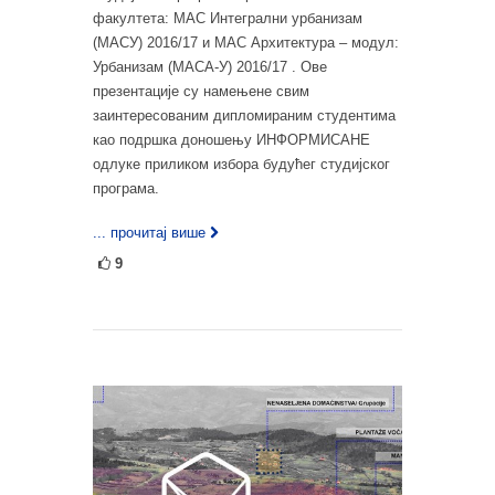
факултета: МАС Интегрални урбанизам
(МАСУ) 2016/17 и МАС Архитектура – модул:
Урбанизам (МАСА-У) 2016/17 . Ове
презентације су намењене свим
заинтересованим дипломираним студентима
као подршка доношењу ИНФОРМИСАНЕ
одлуке приликом избора будућег студијског
програма.
... прочитај више
9