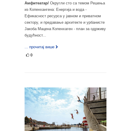
Амфитеатар/
Округли сто са темом Решења
из Копенхангена: Енергија и вода -
Ефикасност ресурса у јавном и приватном
сектору, и предавање архитекте и урбанисте
Јакоба Мацена Копенхаген - план за одрживу
будућност...
... прочитај више
0