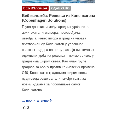
ВЕБ ИЗЛОЖБА
ОДАБРАНО
Веб изложба: Решења из Копенхагена
(Copenhagen Solutions)
Група данских и међународних урбаниста,
архитеката, инжењера, произвођача,
извођача, инвеститора и градска управа
претворили су Копенхаген у успешног
светског лидера на пољу развоја системских
одрживих урбаних решења – применљивих у
градовима широм света. Као члан групе
градова за борбу против климатских промена
C40, Копенхаген градовима широм света
нуди своја решења, али такође трага за
новим идејама за побољшање самог
Копенхагена...
... прочитај више
2