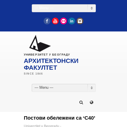
— Menu —
Facebook
YouTube
Flickr
LinkedIn
Instagram
УНИВЕРЗИТЕТ У БЕОГРАДУ
АРХИТЕКТОНСКИ
ФАКУЛТЕТ
— Menu —
Постови обележени са ‘C40’
Univerzitet u Beogradu -