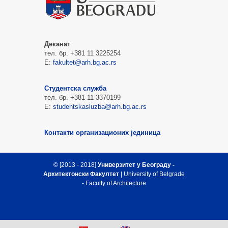
Деканат
тел. бр. +381 11 3225254
Е:
fakultet@arh.bg.ac.rs
Студентска служба
тел. бр. +381 11 3370199
Е:
studentskasluzba@arh.bg.ac.rs
Контакти организационих јединица
© [2013 - 2018]
Универзитет у Београду -
Архитектонски Факултет
| University of Belgrade
- Faculty of Architecture
Врх стране