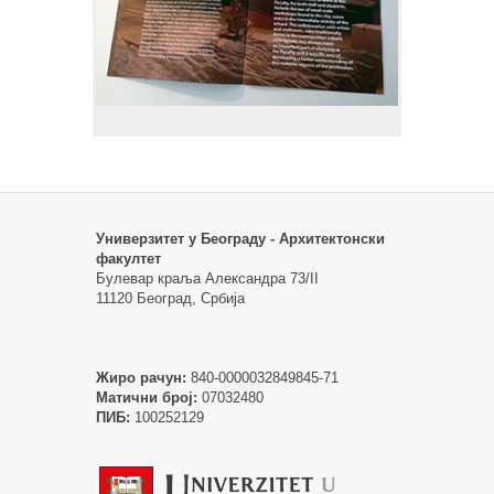
Универзитет у Београду - Архитектонски
факултет
Булевар краља Александра 73/II
11120 Београд, Србија
Жиро рачун:
840-0000032849845-71
Матични број:
07032480
ПИБ:
100252129