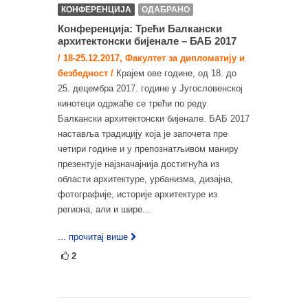
КОНФЕРЕНЦИЈА
ОДАБРАНО
Конференција: Трећи Балкански
архитектонски бијенале – БАБ 2017
/ 18-25.12.2017, Факултет за дипломатију и
безбедност /
Крајем ове године, од 18. до
25. децембра 2017. године у Југословенској
кинотеци одржаће се трећи по реду
Балкански архитектонски бијенале. БАБ 2017
наставља традицију која је започета пре
четири године и у препознатљивом маниру
презентује најзначајнија достигнућа из
области архитектуре, урбанизма, дизајна,
фотографије, историје архитектуре из
региона, али и шире...
... прочитај више
2