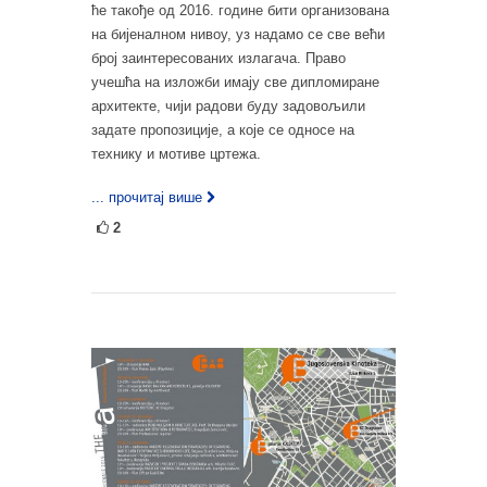
ће такође од 2016. године бити организована
на бијеналном нивоу, уз надамо се све већи
број заинтересованих излагача. Право
учешћа на изложби имају све дипломиране
архитекте, чији радови буду задовољили
задате пропозиције, а које се односе на
технику и мотиве цртежа.
... прочитај више
2