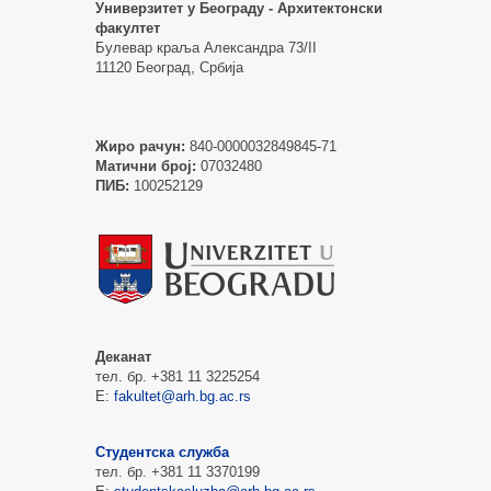
Универзитет у Београду - Архитектонски
факултет
Булевар краља Александра 73/II
11120 Београд, Србија
Жиро рачун:
840-0000032849845-71
Матични број:
07032480
ПИБ:
100252129
Деканат
тел. бр. +381 11 3225254
Е:
fakultet@arh.bg.ac.rs
Студентска служба
тел. бр. +381 11 3370199