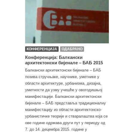
КОНФЕРЕНЦИЈА
ОДАБРАНО
Конференција: Балкански
архитектонски бијенале – БАБ 2015
Балкански архитектонски бијенале – БАБ
позива стручњаке, научнике, уметнике у
области архитектуре, урбанизма, дизајна,
уметности да узму учешће у овогодишњој
манифестацији. Балкански архитектонски
бијенале – БАБ представља традиционалну
манифестацију из области архитектонско-
урбанистичке теорије и стваралаштва која се
ове године одржава други пут у периоду од
7. до 14. децембра 2015. године у