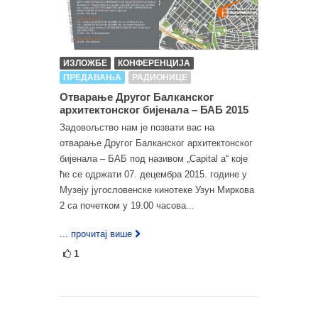
ИЗЛОЖБЕ
КОНФЕРЕНЦИЈА
ПРЕДАВАЊА
РАДИОНИЦЕ
Отварање Другог Балканског
архитектонског бијенала – БАБ 2015
Задовољство нам је позвати вас на
отварање Другог Балканског архитектонског
бијенала – БАБ под називом „Capital a“ које
ће се одржати 07. децембра 2015. године у
Музеју југословенске кинотеке Узун Миркова
2 са почетком у 19.00 часова...
... прочитај више
1