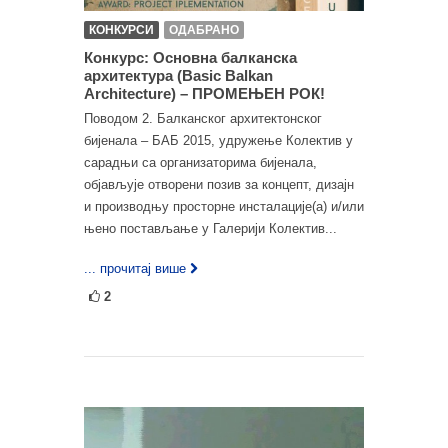
КОНКУРСИ
ОДАБРАНО
Конкурс: Основна балканска
архитектура (Basic Balkan
Architecture) – ПРОМЕЊЕН РОК!
Поводом 2. Балканског архитектонског
бијенала – БАБ 2015, удружење Колектив у
сарадњи са организаторима бијенала,
објављује отворени позив за концепт, дизајн
и производњу просторне инсталације(а) и/или
њено постављање у Галерији Колектив...
... прочитај више
2