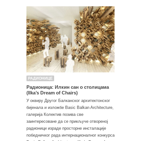
РАДИОНИЦЕ
Радионица: Илкин сан о столицама
(Ilka’s Dream of Chairs)
У оквиру Другог Балканског архитектонског
бијенала и изложбе Basic Balkan Architecture,
галерија Колектив позива све
заинтересоване да се прикључе отвореној
радионици израде просторне инсталације
победничког рада интернационалног конкурса