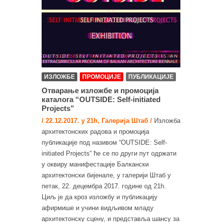
ИЗЛОЖБЕ
ПРОМОЦИЈЕ
ПУБЛИКАЦИЈЕ
Отварање изложбе и промоција
каталога “OUTSIDE: Self-initiated
Projects”
/ 22.12.2017. у 21h, Галерија Штаб /
Изложба
архитектонских радова и промоција
публикације под називом “OUTSIDE: Self-
initiated Projects“ ће се по други пут одржати
у оквиру манифестације Балкански
архитектонски бијенале, у галерији Штаб у
петак, 22. децембра 2017. године од 21h.
Циљ је да кроз изложбу и публикацију
афирмише и учини видљивом младу
архитектонску сцену, и представља шансу за