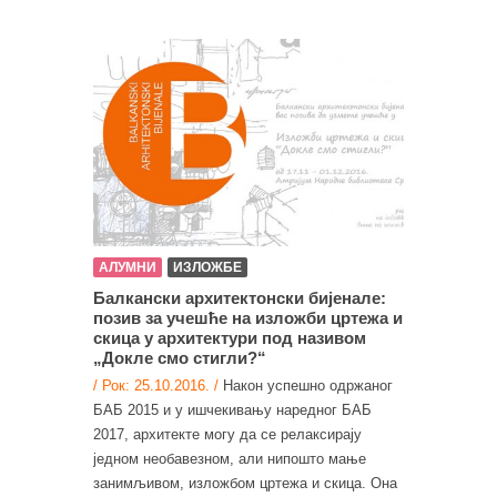
АЛУМНИ
ИЗЛОЖБЕ
Балкански архитектонски бијенале:
позив за учешће на изложби цртежа и
скица у архитектури под називом
„Докле смо стигли?“
/ Рок: 25.10.2016. /
Након успешно одржаног
БАБ 2015 и у ишчекивању наредног БАБ
2017, архитекте могу да се релаксирају
једном необавезном, али нипошто мање
занимљивом, изложбом цртежа и скица. Она