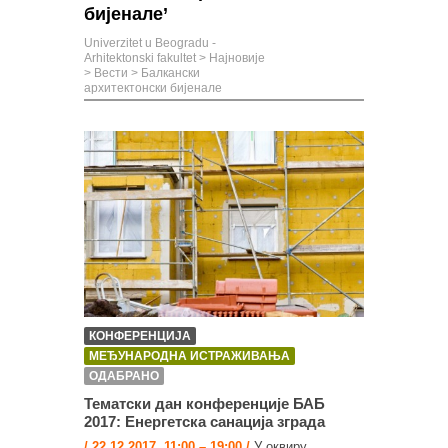
бијенале’
Univerzitet u Beogradu -
Arhitektonski fakultet
>
Најновије
>
Вести
>
Балкански
архитектонски бијенале
КОНФЕРЕНЦИЈА
МЕЂУНАРОДНА ИСТРАЖИВАЊА
ОДАБРАНО
Тематски дан конференције БАБ
2017: Енергетска санација зграда
/ 22.12.2017, 11:00 – 19:00 /
У оквиру