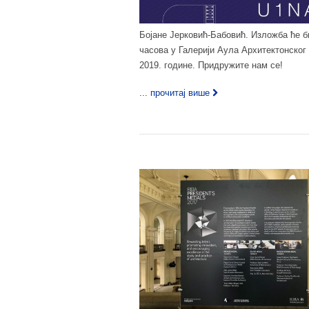
Бојане Јерковић-Бабовић. Изложба ће би
часова у Галерији Аула Архитектонског
2019. године. Придружите нам се!
... прочитај више