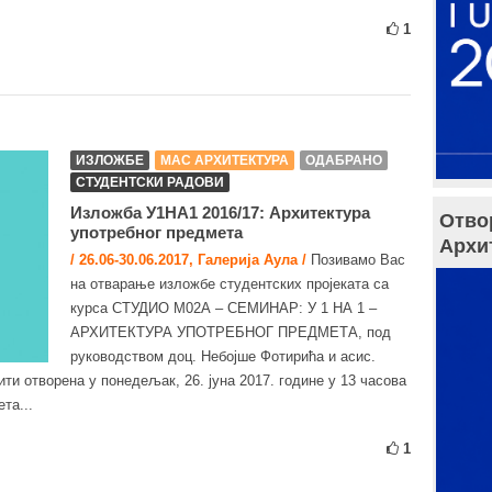
1
ИЗЛОЖБЕ
МАС АРХИТЕКТУРА
ОДАБРАНО
СТУДЕНТСКИ РАДОВИ
Изложба У1НА1 2016/17: Архитектура
Отво
употребног предмета
Архи
/ 26.06-30.06.2017, Галерија Аула /
Позивамо Вас
на отварање изложбе студентских пројеката са
курса СТУДИО М02А – СЕМИНАР: У 1 НА 1 –
АРХИТЕКТУРА УПОТРЕБНОГ ПРЕДМЕТА, под
руководством доц. Небојше Фотирића и асис.
ти отворена у понедељак, 26. јуна 2017. године у 13 часова
та...
1