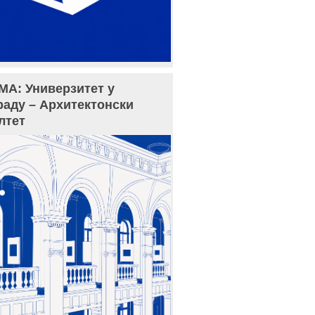
МА: Универзитет у
раду – Архитектонски
лтет