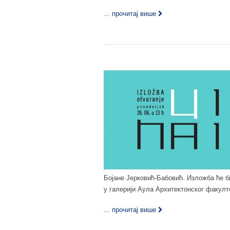
... прочитај више
Бојане Јерковић-Бабовић. Изложба ће би
у галерији Аула Архитектонског факулте
... прочитај више