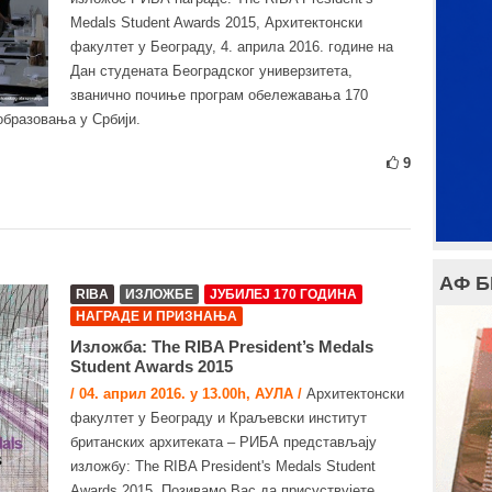
Medals Student Awards 2015, Архитектонски
факултет у Београду, 4. априла 2016. године на
Дан студената Београдског универзитета,
званично почиње програм обележавања 170
образовања у Србији.
9
АФ 
RIBA
ИЗЛОЖБЕ
ЈУБИЛЕЈ 170 ГОДИНА
НАГРАДЕ И ПРИЗНАЊА
Изложба: The RIBA President’s Medals
Student Awards 2015
/ 04. април 2016. у 13.00h, АУЛА /
Архитектонски
факултет у Београду и Краљевски институт
британских архитеката – РИБА представљају
изложбу: The RIBA President's Medals Student
Awards 2015. Позивамо Вас да присуствујете