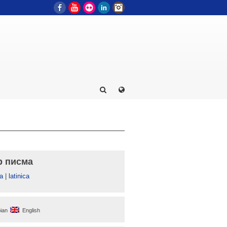
Facebook
YouTube
Flickr
LinkedIn
Instagram
р писма
а
|
latinica
ian
English