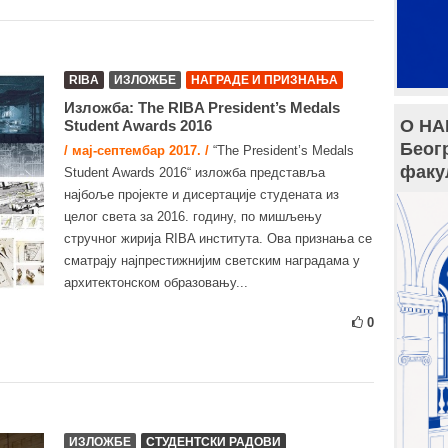
RIBA
ИЗЛОЖБЕ
НАГРАДЕ И ПРИЗНАЊА
Изложба: The RIBA President’s Medals
О НА
Student Awards 2016
Беог
/ мај-септембар 2017. /
“The President’s Medals
факу
Student Awards 2016“ изложба представља
најбоље пројекте и дисертације студената из
целог света за 2016. годину, по мишљењу
стручног жирија RIBA института. Ова признања се
сматрају најпрестижнијим светским наградама у
архитектонском образовању...
0
ИЗЛОЖБЕ
СТУДЕНТСКИ РАДОВИ