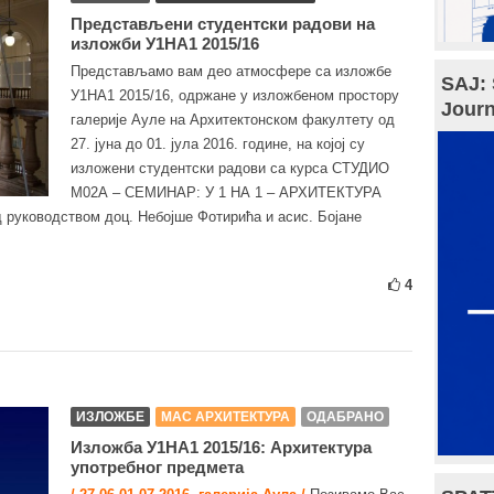
Представљени студентски радови на
изложби У1НА1 2015/16
Представљамо вам део атмосфере са изложбе
SAJ: 
У1НА1 2015/16, одржане у изложбеном простору
Journ
галерије Ауле на Архитектонском факултету од
27. јуна до 01. јула 2016. године, на којој су
изложени студентски радови са курса СТУДИО
М02А – СЕМИНАР: У 1 НА 1 – АРХИТЕКТУРА
ководством доц. Небојше Фотирића и асис. Бојане
4
ИЗЛОЖБЕ
МАС АРХИТЕКТУРА
ОДАБРАНО
Изложба У1НА1 2015/16: Архитектура
употребног предмета