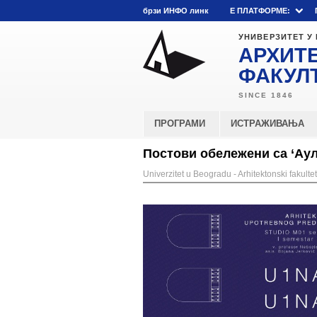
брзи ИНФО линк
E ПЛАТФОРМЕ:
УНИВЕРЗИТЕТ У
АРХИТ
ФАКУЛ
ПРОГРАМИ
ИСТРАЖИВАЊА
Постови обележени са ‘Аул
Univerzitet u Beogradu - Arhitektonski fakultet