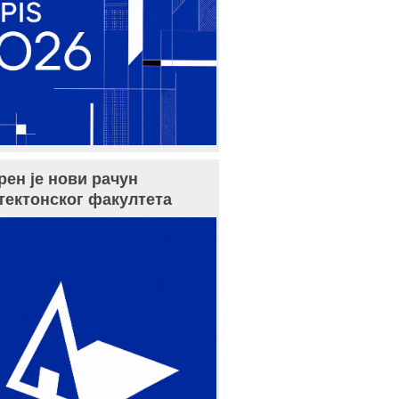
рен је нови рачун
тектонског факултета