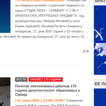
/ 27.06-01.07.2016, галерија Аула /
Позивамо Вас
SPAT
на отварање изложбе студентских пројеката са
курса СТУДИО М02А – СЕМИНАР: У 1 НА 1 –
АРХИТЕКТУРА УПОТРЕБНОГ ПРЕДМЕТА, под
руководством доц. Небојше Фотирића и асис.
Бојане Јерковић). Изложба ће бити отворена у
понедељак, 27. јуна 2016. године у 15 часова у
. Изложба ће трајати од понедељка, 27. јуна до петка, 01.
0
ВЕСТИ
ЈУБИЛЕЈ 170 ГОДИНА
ЕЕ П
Почетак обележавања јубилеја 170
година архитектонског образовања у
Србији
/ 04. април 2016. у 13.00h, АУЛА /
Отварањем
изложбе РИБА награде: The RIBA President’s