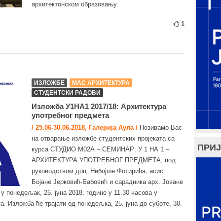
архитектонском образовању.
1
ИЗЛОЖБЕ
МАС АРХИТЕКТУРА
СТУДЕНТСКИ РАДОВИ
Изложба У1НА1 2017/18: Архитектура
употребног предмета
/ 25.06-30.06.2018, Галерија Аула /
Позивамо Вас
на отварање изложбе студентских пројеката са
ПРИЈ
курса СТУДИО М02А – СЕМИНАР: У 1 НА 1 –
АРХИТЕКТУРА УПОТРЕБНОГ ПРЕДМЕТА, под
руководством доц. Небојше Фотирића, асис.
Бојане Јерковић-Бабовић и сарадника арх. Јоване
 понедељак, 25. јуна 2018. године у 11.30 часова у
. Изложба ће трајати од понедељка, 25. јуна до суботе, 30.