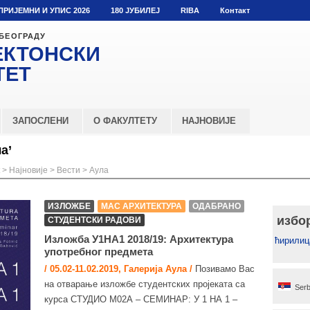
ПРИЈЕМНИ И УПИС 2026
180 ЈУБИЛЕЈ
RIBA
Контакт
 БЕОГРАДУ
ЕКТОНСКИ
ТЕТ
ЗАПОСЛЕНИ
О ФАКУЛТЕТУ
НАЈНОВИЈЕ
а’
>
Најновије
>
Вести
>
Аула
ИЗЛОЖБЕ
МАС АРХИТЕКТУРА
ОДАБРАНО
избо
СТУДЕНТСКИ РАДОВИ
Изложба У1НА1 2018/19: Архитектура
ћирилиц
употребног предмета
/ 05.02-11.02.2019, Галерија Аула /
Позивамо Вас
на отварање изложбе студентских пројеката са
Serb
курса СТУДИО М02А – СЕМИНАР: У 1 НА 1 –