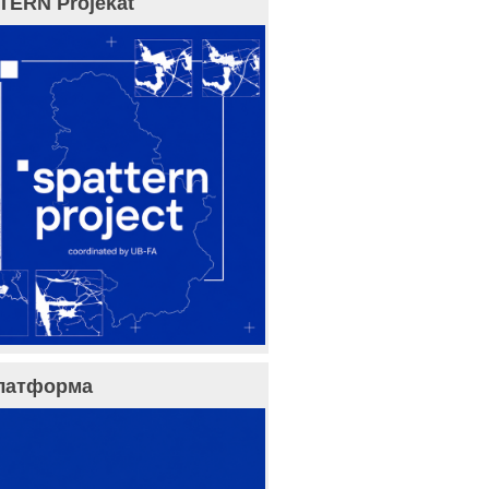
TERN Projekat
латформа