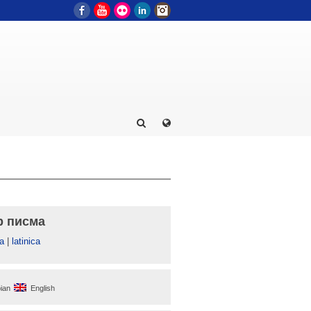
Facebook
YouTube
Flickr
LinkedIn
Instagram
р писма
а
|
latinica
ian
English