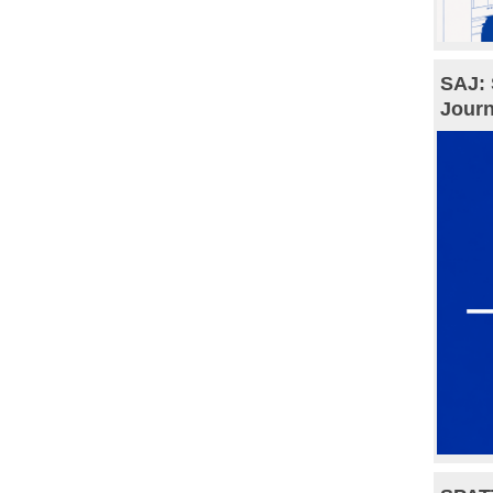
SAJ: 
Journ