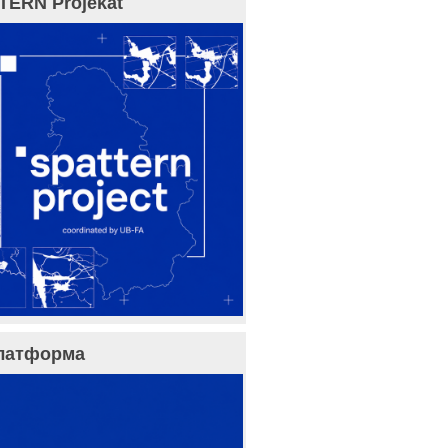
TERN Projekat
латформа