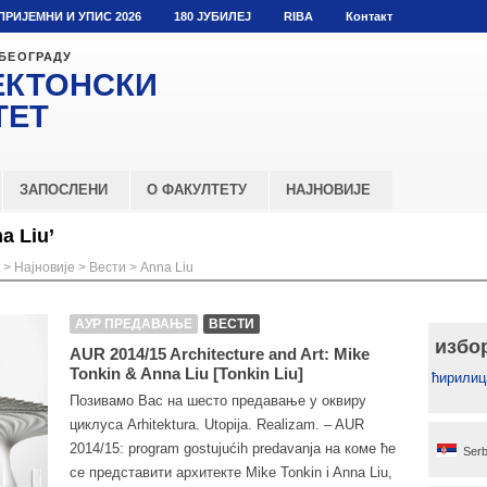
ПРИЈЕМНИ И УПИС 2026
180 ЈУБИЛЕЈ
RIBA
Контакт
 БЕОГРАДУ
ЕКТОНСКИ
ТЕТ
ЗАПОСЛЕНИ
О ФАКУЛТЕТУ
НАЈНОВИЈЕ
a Liu’
>
Најновије
>
Вести
>
Anna Liu
АУР ПРЕДАВАЊЕ
ВЕСТИ
избо
AUR 2014/15 Architecture and Art: Mike
Tonkin & Anna Liu [Tonkin Liu]
ћирилиц
Позивамо Вас на шесто предавање у оквиру
циклуса Arhitektura. Utopija. Realizam. – AUR
2014/15: program gostujućih predavanja на коме ће
Serb
се представити архитекте Mike Tonkin i Anna Liu,