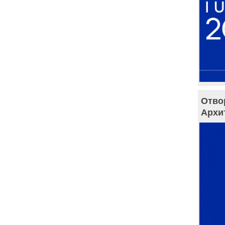
Отво
Архи