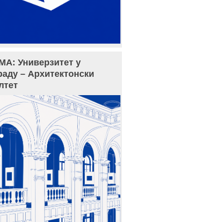
МА: Универзитет у
раду – Архитектонски
лтет