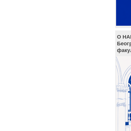
О НА
Беог
факу