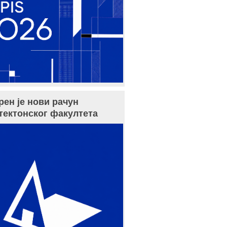
рен је нови рачун
тектонског факултета