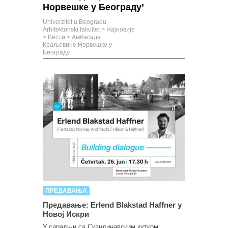
Норвешке у Београду’
Univerzitet u Beogradu -
Arhitektonski fakultet
>
Најновије
>
Вести
>
Амбасада
Краљевине Норвешке у
Београду
ПРЕДАВАЊА
Предавање: Erlend Blakstad Haffner у
Новој Искри
У сарадњи са Скандинавским кутком,