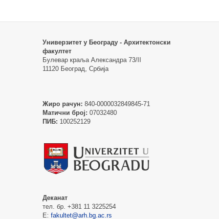
Универзитет у Београду - Архитектонски
факултет
Булевар краља Александра 73/II
11120 Београд, Србија
Жиро рачун:
840-0000032849845-71
Матични број:
07032480
ПИБ:
100252129
Деканат
тел. бр. +381 11 3225254
Е:
fakultet@arh.bg.ac.rs