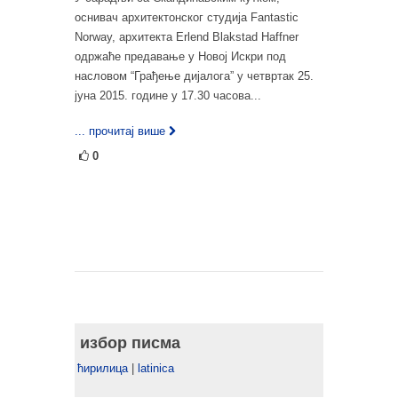
оснивач архитектонског студија Fantastic
Norway, архитекта Erlend Blakstad Haffner
одржаће предавање у Новој Искри под
насловом “Грађење дијалога” у четвртак 25.
јуна 2015. године у 17.30 часова...
... прочитај више
0
избор писма
ћирилица
|
latinica