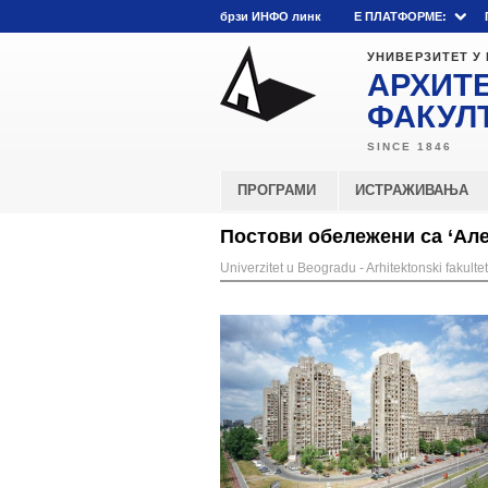
брзи ИНФО линк
E ПЛАТФОРМЕ:
УНИВЕРЗИТЕТ У
АРХИТ
ФАКУЛ
ПРОГРАМИ
ИСТРАЖИВАЊА
Постови обележени са ‘Ал
Univerzitet u Beogradu - Arhitektonski fakultet