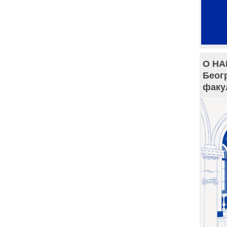
О НА
Беог
факу