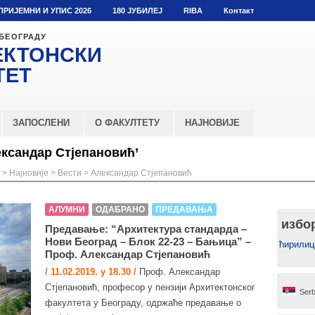
ПРИЈЕМНИ И УПИС 2026
180 ЈУБИЛЕЈ
RIBA
Контакт
 БЕОГРАДУ
ЕКТОНСКИ
ТЕТ
ЗАПОСЛЕНИ
О ФАКУЛТЕТУ
НАЈНОВИЈЕ
ександар Стјепановић’
>
Најновије
>
Вести
>
Александар Стјепановић
АЛУМНИ
ОДАБРАНО
ПРЕДАВАЊА
избо
Предавање: “Архитектура стандарда –
Нови Београд – Блок 22-23 – Бањица” –
ћирилиц
Проф. Александар Стјепановић
/ 11.02.2019. у 18.30 /
Проф. Александар
Стјепановић, професор у пензији Архитектонског
Serb
факултета у Београду, одржаће предавање о