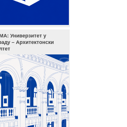
МА: Универзитет у
раду – Архитектонски
лтет