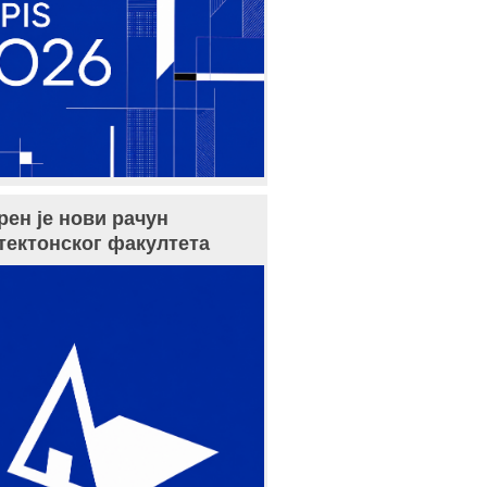
рен је нови рачун
тектонског факултета