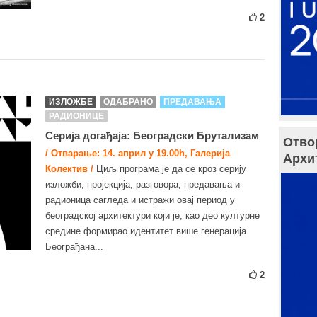
2
ИЗЛОЖБЕ
ОДАБРАНО
ПРЕДАВАЊА
РАДИОНИЦЕ
Серија догађаја: Београдски Брутализам
Отво
/ Отварање: 14. април у 19.00h, Галерија
Архи
Колектив /
Циљ програма је да се кроз серију
изложби, пројекција, разговора, предавања и
радионица сагледа и истражи овај период у
београдској архитектури који је, као део културне
средине формирао идентитет више генерација
Београђана...
2