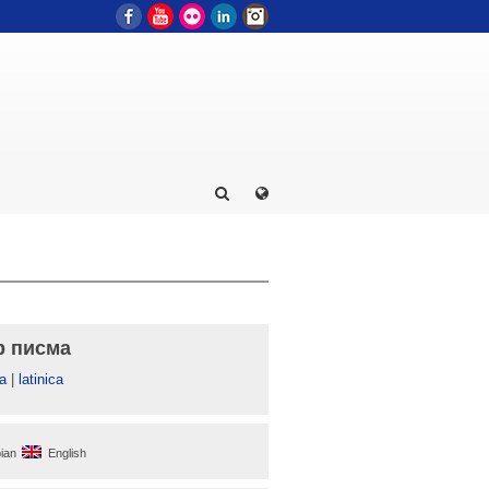
Facebook
YouTube
Flickr
LinkedIn
Instagram
р писма
а
|
latinica
ian
English