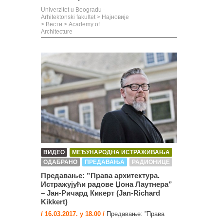
Univerzitet u Beogradu -
Arhitektonski fakultet
>
Најновије
>
Вести
>
Academy of
Architecture
ВИДЕО
МЕЂУНАРОДНА ИСТРАЖИВАЊА
ОДАБРАНО
ПРЕДАВАЊА
РАДИОНИЦЕ
Предавање: ”Права архитектура.
Истражујући радове Џона Лаутнера”
– Јан-Ричард Кикерт (Jan-Richard
Kikkert)
/ 16.03.2017. у 18.00 /
Предавање: ”Права