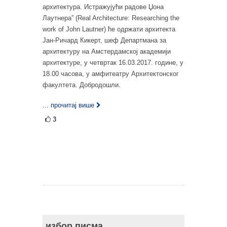
архитектура. Истражујући радове Џона
Лаутнера” (Real Architecture: Researching the
work of John Lautner) ће одржати архитекта
Јан-Ричард Кикерт, шеф Департмана за
архитектуру на Амстердамској академији
архитектуре, у четвртак 16.03.2017. године, у
18.00 часова, у амфитеатру Архитектонског
факултета. Добродошли.
... прочитај више
3
избор писма