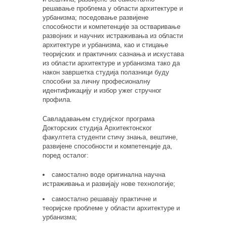
решавање проблема у области архитектуре и
урбанизма; поседовање развијене
способности и компетенције за остваривање
развојних и научних истраживања из области
архитектуре и урбанизма, као и стицање
теоријских и практичних сазнања и искустава
из области архитектуре и урбанизма тако да
након завршетка студија полазници буду
способни за личну професионалну
идентификацију и избор ужег стручног
профила.
Савладавањем студијског програма
Докторских студија Архитектонског
факултета студенти стичу знања, вештине,
развијене способности и компетенције да,
поред осталог:
самостално воде оригинална научна
истраживања и развијају нове технологије;
самостално решавају практичне и
теоријске проблеме у области архитектуре и
урбанизма;