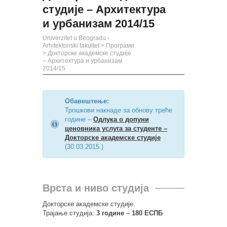
студије – Архитектура
и урбанизам 2014/15
Univerzitet u Beogradu -
Arhitektonski fakultet
>
Програми
>
Докторске академске студије
– Архитектура и урбанизам
2014/15
Обавештење:
Трошкови накнаде за обнову треће
године –
Одлука о допуни
ценовника услуга за студенте –
Докторске академске студије
(30.03.2015.)
Врста и ниво студија
Докторске академске студије.
Трајање студија:
3 године
–
180 ЕСПБ