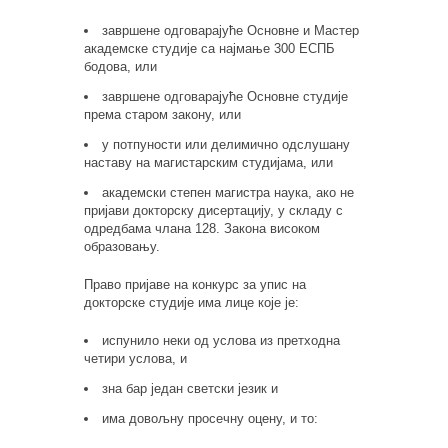
завршене одговарајуће Основне и Мастер
академске студије са најмање 300 ЕСПБ
бодова, или
завршене одговарајуће Основне студије
према старом закону, или
у потпуности или делимично одслушану
наставу на магистарским студијама, или
академски степен магистра наука, ако не
пријави докторску дисертацију, у складу с
одредбама члана 128. Закона високом
образовању.
Право пријаве на конкурс за упис на
докторске студије има лице које је:
испунило неки од услова из претходна
четири услова, и
зна бар један светски језик и
има довољну просечну оцену, и то: