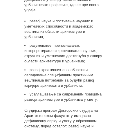
урбанистичке професије, где се пре свега
убраја:
развој науке и постизање научних и
уметничких способности и академских
вештина из области архитектуре и
урбанизма;
разумевање, препознавање,
интерпретирање и критиковање научних,
стручних и уметничких достигнућа у оквиру
области архитектуре и урбанизма;
развој креативних способности и
овладавање специфичним практичним
вештинама потребним за будући развој
каријере архитеката и урбаниста;
усаглашавање са савременим правцима
развоја архитектуре и урбанизма у свету.
Студијски програм Докторских студија на
Архитектонском факултету има јасно
дефинисану сврху и улогу у образовном
систему, поред осталог: развој науке и