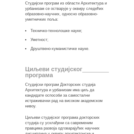
Студијски програм из области Архитектура и
урбанизам се остварује у оквиру следећих
образовно-научних, односно образовно-
уметничких поља:
Техничко-технолошке науке;
Уметност;
Друштвено-хуманистичке науке.
Циљеви студијског
програма
Студијски програм Докторских студија
Архитектура и урбанизам има циљ да
кандидате оспособи за самостални
истраживачки рад на високом академском
нивоу.
Циљеви студијског програма докторских
студија су усклађени са савременим
правцима развоја одговарајућих научних
дисциплина у оквиру архитектонске и