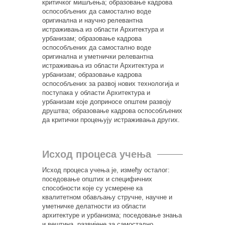
критичког мишљења; образовање кадрова
оспособљених да самостално воде
оригинална и научно релевантна
истраживања из области Архитектура и
урбанизам; образовање кадрова
оспособљених да самостално воде
оригинална и уметнички релевантна
истраживања из области Архитектура и
урбанизам; образовање кадрова
оспособљених за развој нових технологија и
поступака у области Архитектура и
урбанизам које доприносе општем развоју
друштва; образовање кадрова оспособљених
да критички процењују истраживања других.
Исход процеса учења
Исход процеса учења је, између осталог:
поседовање општих и специфичних
способности које су усмерене ка
квалитетном обављању стручне, научне и
уметничке делатности из области
архитектуре и урбанизма; поседовање знања
и вештина, развијене за самостално