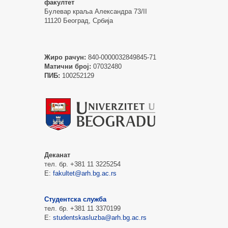
факултет
Булевар краља Александра 73/II
11120 Београд, Србија
Жиро рачун:
840-0000032849845-71
Матични број:
07032480
ПИБ:
100252129
Деканат
тел. бр. +381 11 3225254
Е:
fakultet@arh.bg.ac.rs
Студентска служба
тел. бр. +381 11 3370199
Е:
studentskasluzba@arh.bg.ac.rs