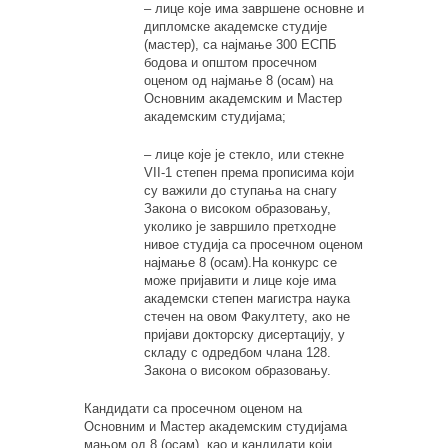
– лице које има завршене основне и
дипломске академске студије
(мастер), са најмање 300 ЕСПБ
бодова и општом просечном
оценом од најмање 8 (осам) на
Основним академским и Мастер
академским студијама;
– лице које је стекло, или стекне
VII-1 степен према прописима који
су важили до ступања на снагу
Закона о високом образовању,
уколико је завршило претходне
нивое студија са просечном оценом
најмање 8 (осам).На конкурс се
може пријавити и лице које има
академски степен магистра наука
стечен на овом Факултету, ако не
пријави докторску дисертацију, у
складу с одредбом члана 128.
Закона о високом образовању.
Кандидати са просечном оценом на
Основним и Мастер академским студијама
мањом од 8 (осам), као и кандидати који