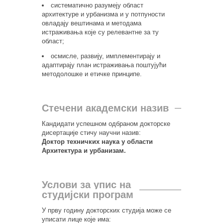
систематично разумеју област
архитектуре и урбанизма и у потпуности
овладају вештинама и методама
истраживања које су релевантне за ту
област;
осмисле, развију, имплементирају и
адаптирају план истраживања поштујући
методолошке и етичке принципе.
Стечени академски назив
Кандидати успешном одбраном докторске
дисертације стичу научни назив:
Доктор техничких наука у области
Архитектура и урбанизам.
Услови за упис на
студијски програм
У прву годину докторских студија може се
уписати лице које има: