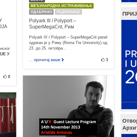
МЕЂУНАРОДНА ИСТРАЖИВАЊА
ОДАБРАНО
РАДИОНИЦЕ
ПРИЈ
У
Polyark III / Polyport –
ОЈА
SuperMegaCrit, Рим
Polyark III / Polyport – SuperMegaCrit panel
одржан је у Риму (Roma Tre University) од
23. до 25. октобра…
нског
ЈЕ У
.
... прочитај више
3
0
Отво
Архи