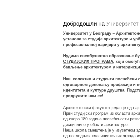
Добродошли на
Универзитет
Универзитет у Београду – Архитектон
установа за студије архитектуре и у
професионалној каријери у архитекту
Нудимо свеобухватно образовање бу
СТУДИЈСКИХ ПРОГРАМА
, који омогу
бављење архитектуром у интердисц
Наш колектив и студенти посвећени 
одговорном деловању професије и не
идентитета и културе друштва. Подст
придружите нам се!
Архитектонски факултет један је од нај
Први студијски програм из области архи
од скоро 180 година посвећености раз
дисциплине у обасти архитектуре.
Наша школа смештена је у изузетном зд
од последњих класицистичких зграда изг