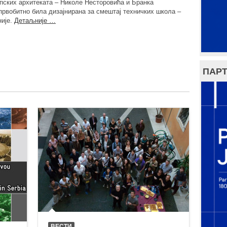
рпских архитеката – Николе Несторовића и Бранка
 првобитно била дизајнирана за смештај техничких школа –
није.
Детаљније …
ПАРТ
ВЕСТИ