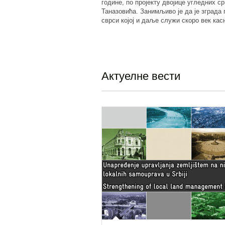
године, по пројекту двојице угледних с
Таназовића. Занимљиво је да је зграда
сврси којој и даље служи скоро век кас
Актуелне вести