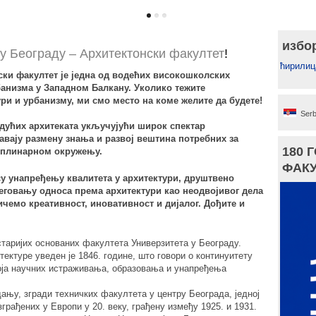
1
2
3
180 Ј
избо
 у Београду – Архитектонски факултет
!
НАСЛ
ћирилиц
180 г
ски факултет је једна од водећих високошколских
факул
рбанизма у Западном Балкану. Уколико тежите
ри и урбанизму, ми смо место на коме желите да будете!
буду
Serb
дућих архитеката укључујући широк спектар
Јубиле
ћавају размену знања и развој вештина потребних за
која ве
180 
иплинарном окружењу.
архите
профес
ФАКУ
су унапређењу квалитета у архитектури, друштвено
говању односа према архитектури као неодвојивог дела
... про
ичемо креативност, иновативност и дијалог. Дођите и
старијих основаних факултета Универзитета у Београду.
тектуре уведен је 1846. године, што говори о континуитету
воја научних истраживања, образовања и унапређења
ању, згради техничких факултета у центру Београда, једној
рађених у Европи у 20. веку, грађену између 1925. и 1931.