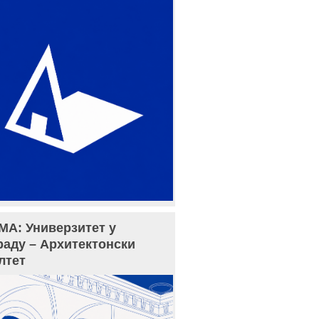
МА: Универзитет у
раду – Архитектонски
лтет