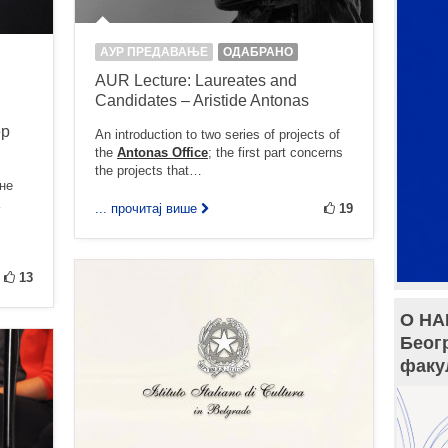
АУР ПРЕДАВАЊЕ
ОДАБРАНО
AUR Lecture: Laureates and
Candidates – Aristide Antonas
ер
An introduction to two series of projects of
the
Antonas Office
; the first part concerns
the projects that…
ине
... прочитај више
19
13
О НА
Беог
факу