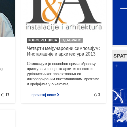
КОНФЕРЕНЦИЈА
ОДАБРАНО
Четврти међународни симпозијум:
Инсталације и архитектура 2013
SPAT
Симпозијум је посвећен прилагођавању
ng
приступа и концепта архитектонског и
урбанистичког пројектовања са
инкорпорираним инсталационим мрежама
и уређајима у објектима,…
17
... прочитај више
3