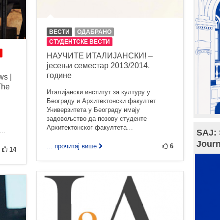
ВЕСТИ
ОДАБРАНО
СТУДЕНТСКЕ ВЕСТИ
НАУЧИТЕ ИТАЛИЈАНСКИ! –
јесењи семестар 2013/2014.
године
ws |
The
Италијански институт за културу у
Београду и Архитектонски факултет
Универзитета у Београду имају
задовољство да позову студенте
Архитектонског факултета…
f…
SAJ: 
Journ
... прочитај више
6
14